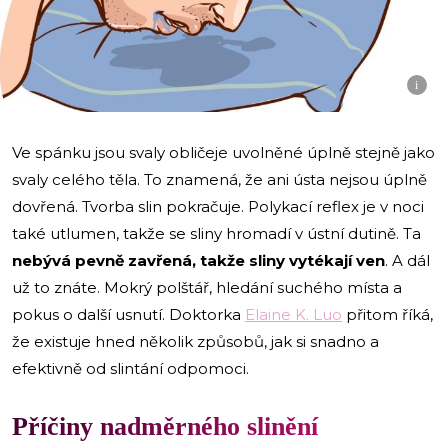
i
Ve spánku jsou svaly obličeje uvolněné úplně stejně jako
svaly celého těla. To znamená, že ani ústa nejsou úplně
dovřená. Tvorba slin pokračuje. Polykací reflex je v noci
také utlumen, takže se sliny hromadí v ústní dutině. Ta
nebývá pevně zavřená, takže sliny vytékají ven
. A dál
už to znáte. Mokrý polštář, hledání suchého místa a
pokus o další usnutí. Doktorka
Elaine K. Luo
přitom říká,
že existuje hned několik způsobů, jak si snadno a
efektivně od slintání odpomoci.
Příčiny nadměrného slinění