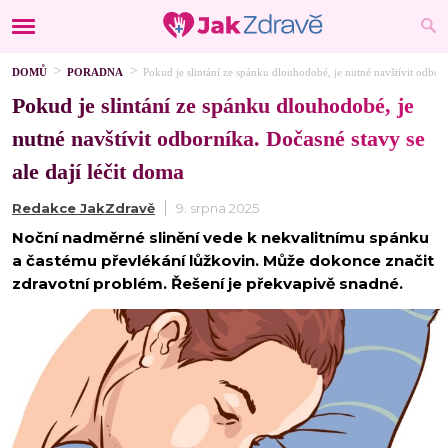
DOMŮ
PORADNA
Pokud je slintání ze spánku dlouhodobé, je nutné navštívit odborn
Pokud je slintání ze spánku dlouhodobé, je
nutné navštívit odborníka. Dočasné stavy se
ale dají léčit doma
Redakce JakZdravě
9. srpna 2025
Noční nadměrné slinění vede k nekvalitnímu spánku
a častému převlékání lůžkovin. Může dokonce značit
zdravotní problém. Řešení je překvapivě snadné.