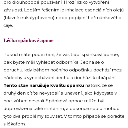
pro dlouhodobé používání. Hrozí riziko vytvoření
závislosti. Lepším řešením je inhalace esenciálních olejů
(hlavně eukalyptového) nebo popíjení heřmánkového
čaje.
Léčba spánkové apnoe
Pokud máte podezření, že vás trápí spánková apnoe,
pak byste měli vyhledat odborníka. Jedná se o
poruchu, kdy během nočního odpočinku dochází mezi
nádechy k vynechávání dechu a dochází k chrápání.
Tento stav narušuje kvalitu spánku
natolik, že se
druhý den cítíte nevyspalí a unavení, jako kdybyste v
noci vůbec nespali. Spánková apnoe může být
doprovázena také slintáním, a dokonce spolu mohou
tyto dva problémy souviset. V tomto případě se poraďte
s lékařem.