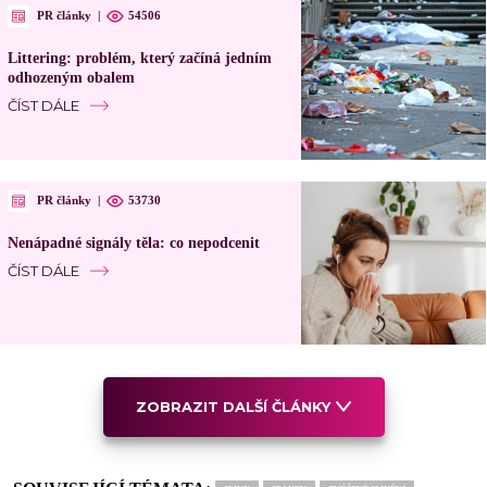
PR články
|
54506
Littering: problém, který začíná jedním
odhozeným obalem
ČÍST DÁLE
PR články
|
53730
Nenápadné signály těla: co nepodcenit
ČÍST DÁLE
ZOBRAZIT DALŠÍ ČLÁNKY