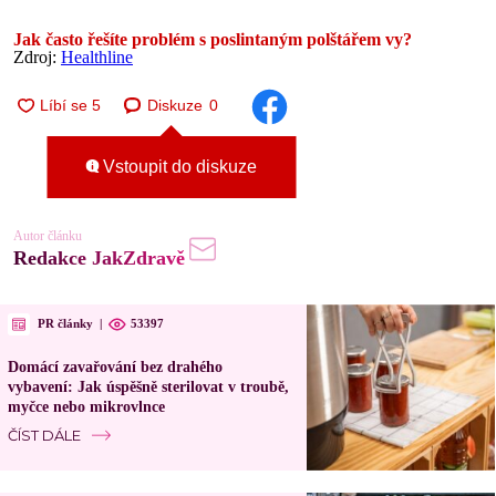
Jak často řešíte problém s poslintaným polštářem vy?
Zdroj:
Healthline
Diskuze
0
Vstoupit do diskuze
Autor článku
Redakce JakZdravě
PR články
|
53397
Domácí zavařování bez drahého
vybavení: Jak úspěšně sterilovat v troubě,
myčce nebo mikrovlnce
ČÍST DÁLE