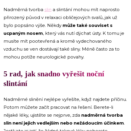
Nadměrná tvorba
slin
a slintání mohou mít naprosto
přirozený původ v relaxaci obličejových svalů, jak už
bylo popsáno výše. Někdy
může také souviset s
ucpaným nosem
, který vás nutí dýchat ústy. K tomu je
musíte mít pootevřená a kromě vydechovaného
vzduchu se ven dostávají také sliny. Méně často za to
mohou potíže neurologické povahy.
5 rad, jak snadno vyřešit noční
slintání
Nadměrné slinění nejlépe vyřešíte, když najdete příčinu.
Potom můžete začít pracovat na řešení. Berete-li
nějaké léky, ujistěte se nejprve, zda
nadměrná tvorba
slin není jejich vedlejším nebo nežádoucím účinkem
.
Jestli jste jsi jistí, že žádné takové léky neberete,