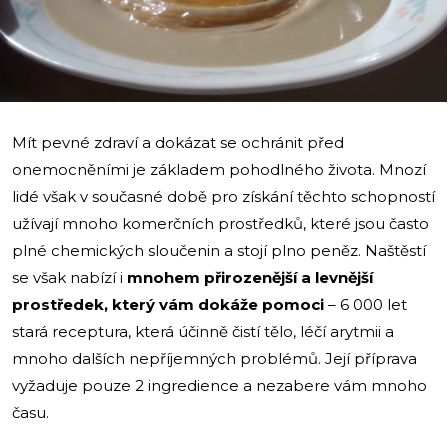
Mít pevné zdraví a dokázat se ochránit před
onemocněními je základem pohodlného života. Mnozí
lidé však v současné době pro získání těchto schopností
užívají mnoho komerčních prostředků, které jsou často
plné chemických sloučenin a stojí plno peněz. Naštěstí
se však nabízí i
mnohem přirozenější a levnější
prostředek, který vám dokáže pomoci
– 6 000 let
stará receptura, která účinně čistí tělo, léčí arytmii a
mnoho dalších nepříjemných problémů. Její příprava
vyžaduje pouze 2 ingredience a nezabere vám mnoho
času.