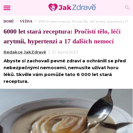
DOMŮ
VÝŽIVA
6000 let stará receptura: Pročistí tělo, léčí arytmii, hypertenzi a 17 d
6000 let stará receptura: Pročistí tělo, léčí
arytmii, hypertenzi a 17 dalších nemocí
Redakce JakZdravě
21. srpna 2023
Abyste si zachovali pevné zdraví a ochránili se před
nebezpečnými nemocemi, nemusíte užívat horu
léků. Skvěle vám pomůže tato 6 000 let stará
receptura.