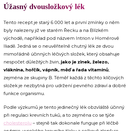
Úžasný dvousložkový lék
Tento recept je starý 6 000 let a první zmínky o něm
byly nalezeny již ve starém Řecku a na Blízkém
východě, například pod názvem Intrion v Homérově
Iliadě. Jedná se o neuvěřitelně chutný lék ze dvou
mimořádně účinných léčivých složek, který obsahuje
nespočet důležitých živin,
jako je zinek, železo,
vláknina, hořčík, vápník, měď a řada vitamínů
,
zejména ze skupiny B. Téměř každá z těchto klíčových
složek je nezbytná pro udržení pevného zdraví a dobré
funkce organismu.
Podle výzkumů je tento jedinečný lék obzvláště účinný
při regulaci krevních tuků, a to zejména co se týče
cholesterolu
– stejně tak dokonale funguje při léčbě
arytmie, vysokého krevního tlaku a celkově zlepšuje