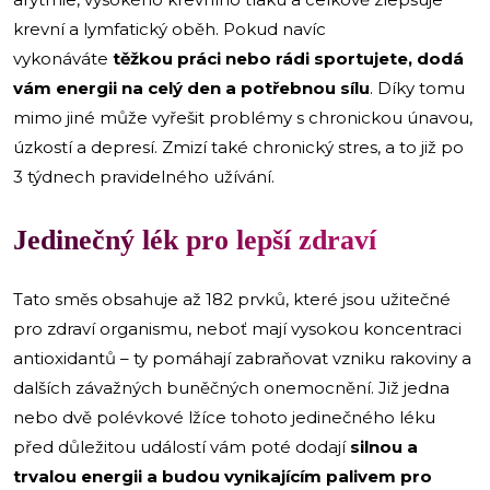
krevní a lymfatický oběh. Pokud navíc
vykonáváte
těžkou práci nebo rádi sportujete, dodá
vám energii na celý den a potřebnou sílu
. Díky tomu
mimo jiné může vyřešit problémy s chronickou únavou,
úzkostí a depresí. Zmizí také chronický stres, a to již po
3 týdnech pravidelného užívání.
Jedinečný lék pro lepší zdraví
Tato směs obsahuje až 182 prvků, které jsou užitečné
pro zdraví organismu, neboť mají vysokou koncentraci
antioxidantů – ty pomáhají zabraňovat vzniku rakoviny a
dalších závažných buněčných onemocnění. Již jedna
nebo dvě polévkové lžíce tohoto jedinečného léku
před důležitou událostí vám poté dodají
silnou a
trvalou energii a budou vynikajícím palivem pro