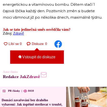
energetickou a vitamínovou bombu. Dětem stačí 1
čajová lžička každý den. Pozitivních změn si budete
moci všimnout již po několika dnech, maximálně týdnu.
Jak se tato jedinečná směs osvědčila vám?
Zdroj:
Zdravě
Diskuze
0
Vstoupit do diskuze
Autor článku
Redakce JakZdravě
PR články
|
8410
Domácí zavařování bez drahého
vybavení: Jak úspěšně sterilovat v troubě,