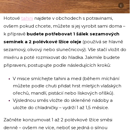
i
Hotové
tahini
najdete v obchodech s potravinami,
ovšem pokud chcete, můžete si jej vyrobit sami doma –
k přípravě
budete potřebovat 1 šálek sezamových
semínek a 2 polévkové lžíce oleje
(používá se hlavně
sezamový, olivový nebo slunečnicový). Vše stačí vložit do
mixéru a poté rozmixovat do hladka. Jakmile budete
připraveni, postupujte podle následujících kroků:
V misce smíchejte tahini a med (během míchání
můžete podle chuti přidat hrst mletých vlašských
ořechů, mandlí, pistácií nebo lískových oříšků).
Výslednou směs vložte do skleněné nádoby a
uložte do chladničky – vydrží 1 až 1,5 měsíce.
Začněte konzumovat 1 až 2 polévkové lžíce směsi
denně – ovšem ne více, neboť se jedná o silnou