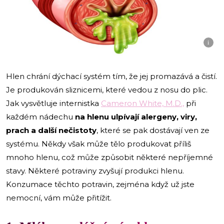
i
Hlen chrání dýchací systém tím, že jej promazává a čistí.
Je produkován sliznicemi, které vedou z nosu do plic.
Jak vysvětluje internistka
Cameron White, M.D.,
při
každém nádechu
na hlenu ulpívají alergeny, viry,
prach a další nečistoty
, které se pak dostávají ven ze
systému. Někdy však může tělo produkovat příliš
mnoho hlenu, což může způsobit některé nepříjemné
stavy. Některé potraviny zvyšují produkci hlenu.
Konzumace těchto potravin, zejména když už jste
nemocní, vám může přitížit.