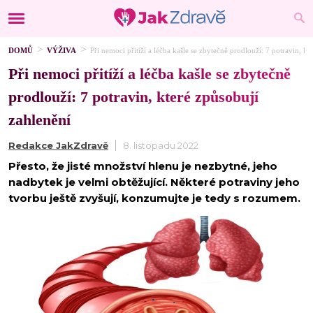
DOMŮ
VÝŽIVA
Při nemoci přitíží a léčba kašle se zbytečně prodlouží: 7 potravin, kt
Při nemoci přitíží a léčba kašle se zbytečně
prodlouží: 7 potravin, které způsobují
zahlenění
Redakce JakZdravě
8. listopadu 2022
Přesto, že jisté množství hlenu je nezbytné, jeho
nadbytek je velmi obtěžující. Některé potraviny jeho
tvorbu ještě zvyšují, konzumujte je tedy s rozumem.