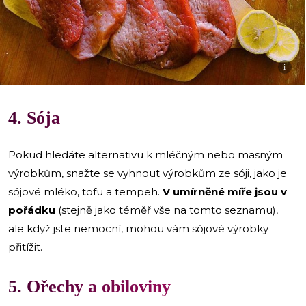
i
4. Sója
Pokud hledáte alternativu k mléčným nebo masným
výrobkům, snažte se vyhnout výrobkům ze sóji, jako je
sójové mléko, tofu a tempeh.
V umírněné míře jsou v
pořádku
(stejně jako téměř vše na tomto seznamu),
ale když jste nemocní, mohou vám sójové výrobky
přitížit.
5. Ořechy a obiloviny