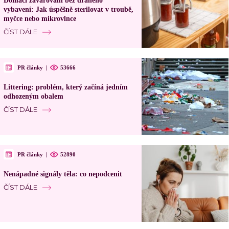
Domácí zavařování bez drahého
vybavení: Jak úspěšně sterilovat v troubě,
myčce nebo mikrovlnce
ČÍST DÁLE
PR články
|
53666
Littering: problém, který začíná jedním
odhozeným obalem
ČÍST DÁLE
PR články
|
52890
Nenápadné signály těla: co nepodcenit
ČÍST DÁLE