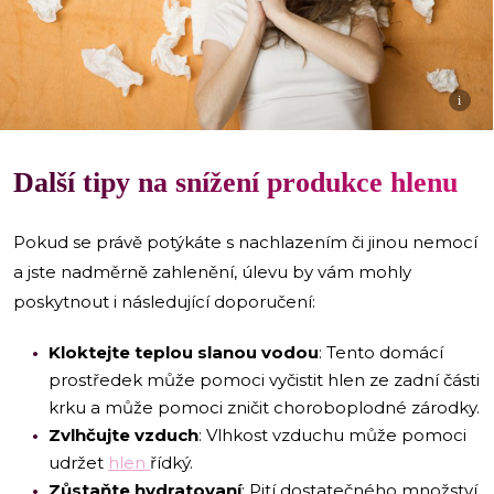
i
Další tipy na snížení produkce hlenu
Pokud se právě potýkáte s nachlazením či jinou nemocí
a jste nadměrně zahlenění, úlevu by vám mohly
poskytnout i následující doporučení:
Kloktejte teplou slanou vodou
: Tento domácí
prostředek může pomoci vyčistit hlen ze zadní části
krku a může pomoci zničit choroboplodné zárodky.
Zvlhčujte vzduch
: Vlhkost vzduchu může pomoci
udržet
hlen
řídký.
Zůstaňte hydratovaní
: Pití dostatečného množství