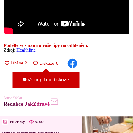
Podělte se s námi o vaše tipy na odhlenění.
Zdroj:
Healthline
Diskuze
0
Vstoupit do diskuze
Autor článku
Redakce JakZdravě
PR články
|
52557