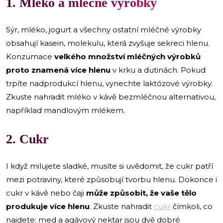
1. Mléko a mléčné výrobky
Sýr, mléko, jogurt a všechny ostatní mléčné výrobky
obsahují kasein, molekulu, která zvyšuje sekreci hlenu.
Konzumace
velkého množství mléčných výrobků
proto znamená více hlenu
v krku a dutinách. Pokud
trpíte nadprodukcí hlenu, vynechte laktózové výrobky.
Zkuste nahradit mléko v kávě bezmléčnou alternativou,
například mandlovým mlékem.
2. Cukr
I když milujete sladké, musíte si uvědomit, že cukr patří
mezi potraviny, které způsobují tvorbu hlenu. Dokonce i
cukr v kávě nebo čaji
může způsobit, že vaše tělo
produkuje více hlenu
. Zkuste nahradit
cukr
čímkoli, co
najdete: med a agávový nektar jsou dvě dobré