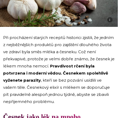
i
Při procházení starých receptů historici zjistili, že jedním
z nejběžnějších produktů pro zajištění dlouhého života
ve zdraví byla směs mléka a česneku. Což není
překvapivé, protože je velmi dobře známo, že česnek je
lékem mnoha nemocí.
Pravdivost rčení byla
potvrzena i moderní vědou. Česnekem spolehlivě
vyženete parazity
, kteří se bez pozvání usídlili ve
vašem těle. Česnekový elixír s mlékem se doporučuje
pít pravidelně alespoň jednou týdně, abyste se zbavili
nepříjemného problému.
Česnek jako lék na mnoho