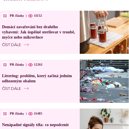
PR články
|
11152
Domácí zavařování bez drahého
vybavení: Jak úspěšně sterilovat v troubě,
myčce nebo mikrovlnce
ČÍST DÁLE
PR články
|
12261
Littering: problém, který začíná jedním
odhozeným obalem
ČÍST DÁLE
PR články
|
11485
Nenápadné signály těla: co nepodcenit