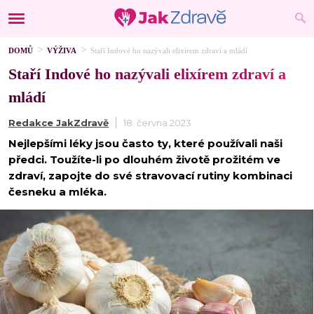
DOMŮ
VÝŽIVA
Staří Indové ho nazývali elixírem zdraví a mládí
Staří Indové ho nazývali elixírem zdraví a
mládí
Redakce JakZdravě
18. června 2023
Nejlepšími léky jsou často ty, které používali naši
předci. Toužíte-li po dlouhém životě prožitém ve
zdraví, zapojte do své stravovací rutiny kombinaci
česneku a mléka.