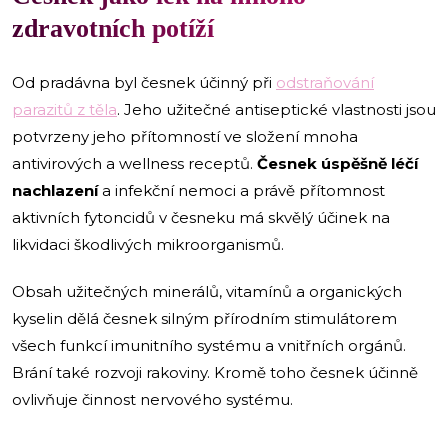
zdravotních potíží
Od pradávna byl česnek účinný při
odstraňování
parazitů z těla
. Jeho užitečné antiseptické vlastnosti jsou
potvrzeny jeho přítomností ve složení mnoha
antivirových a wellness receptů.
Česnek úspěšně léčí
nachlazení
a infekční nemoci a právě přítomnost
aktivních fytoncidů v česneku má skvělý účinek na
likvidaci škodlivých mikroorganismů.
Obsah užitečných minerálů, vitamínů a organických
kyselin dělá česnek silným přírodním stimulátorem
všech funkcí imunitního systému a vnitřních orgánů.
Brání také rozvoji rakoviny. Kromě toho česnek účinně
ovlivňuje činnost nervového systému.