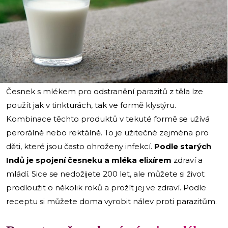
i
Česnek s mlékem pro odstranění parazitů z těla lze
použít jak v tinkturách, tak ve formě klystýru.
Kombinace těchto produktů v tekuté formě se užívá
perorálně nebo rektálně. To je užitečné zejména pro
děti, které jsou často ohroženy infekcí.
Podle starých
Indů je spojení česneku a mléka elixírem
zdraví a
mládí. Sice se nedožijete 200 let, ale můžete si život
prodloužit o několik roků a prožít jej ve zdraví. Podle
receptu si můžete doma vyrobit nálev proti parazitům.