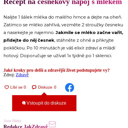
Recept na česnekový nápoj s mlékem
Nalijte 1 šálek mléka do malého hrnce a dejte na oheň.
Zatímco se mléko zahřívá, vezměte 2 stroužky česneku
a nasekejte je najemno.
Jakmile se mléko začne vařit,
přidejte do něj česnek
, stáhněte z ohně a přikryjte
pokličkou. Po 10 minutách je váš elixír zdraví a mládí
hotový. Doporučuje se užívat 1x týdně po 1 sklenici.
Jaké kroky pro delší a zdravější život podstupujete vy?
Zdroj:
Zdravě
Diskuze
0
Vstoupit do diskuze
Autor článku
Redakce JakZdravě