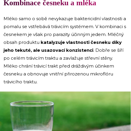
Kombinace česneku a mléka
Mléko samo o sobě nevykazuje baktericidní vlastnosti a
pomalu se vstřebává trávicím systémem. V kombinaci s
česnekem je však pro parazity účinným jedem. Mléčný
obsah produktu
katalyzuje vlastnosti česneku díky
jeho tekuté, ale usazovací konzistenci
. Dobře se šíří
po celém trávicím traktu a zavlažuje střevní stěny.
Mléko chrání trávicí trakt před dráždivým účinkem
česneku a obnovuje vnitřní přirozenou mikroflóru
trávicího traktu.