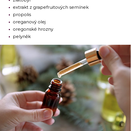
extrakt z grapefruitových semínek
propolis
oreganový olej
oregonské hrozny
pelyněk
i