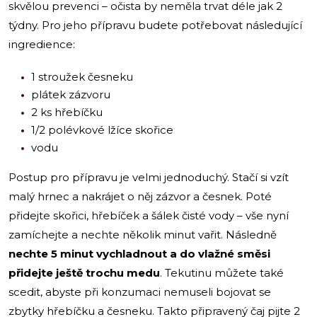
skvělou prevenci – očista by neměla trvat déle jak 2
týdny. Pro jeho přípravu budete potřebovat následující
ingredience:
1 stroužek česneku
plátek zázvoru
2 ks hřebíčku
1/2 polévkové lžíce skořice
vodu
Postup pro přípravu je velmi jednoduchý. Stačí si vzít
malý hrnec a nakrájet o něj zázvor a česnek. Poté
přidejte skořici, hřebíček a šálek čisté vody – vše nyní
zamíchejte a nechte několik minut vařit. Následně
nechte 5 minut vychladnout a do vlažné směsi
přidejte ještě trochu medu
. Tekutinu můžete také
scedit, abyste při konzumaci nemuseli bojovat se
zbytky hřebíčku a česneku. Takto připravený čaj pijte 2