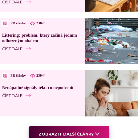
ČÍST DÁLE
PR články
|
23820
Littering: problém, který začíná jedním
odhozeným obalem
ČÍST DÁLE
PR články
|
23044
Nenápadné signály těla: co nepodcenit
ČÍST DÁLE
ZOBRAZIT DALŠÍ ČLÁNKY