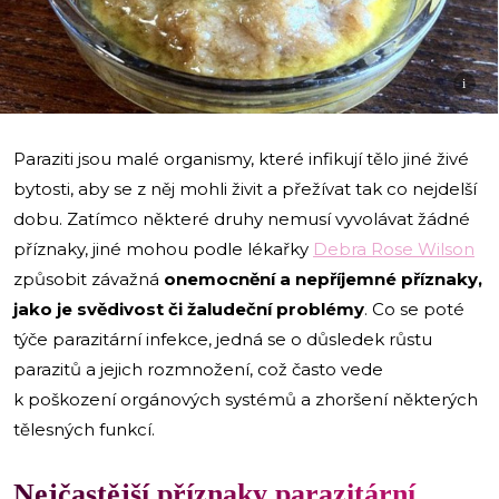
i
Paraziti jsou malé organismy, které infikují tělo jiné živé
bytosti, aby se z něj mohli živit a přežívat tak co nejdelší
dobu. Zatímco některé druhy nemusí vyvolávat žádné
příznaky, jiné mohou podle lékařky
Debra Rose Wilson
způsobit závažná
onemocnění a
nepříjemné příznaky,
jako je svědivost či žaludeční problémy
. Co se poté
týče parazitární infekce, jedná se o důsledek růstu
parazitů a jejich rozmnožení, což často vede
k poškození orgánových systémů a zhoršení některých
tělesných funkcí.
Nejčastější příznaky parazitární