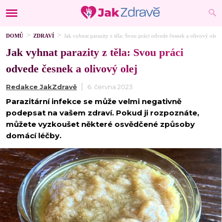
DOMŮ
ZDRAVÍ
Jak vyhnat parazity z těla: Svou práci odvede česnek a olivový olej
Jak vyhnat parazity z těla: Svou práci
odvede česnek a olivový olej
Redakce JakZdravě
6. června 2023
Parazitární infekce se může velmi negativně
podepsat na vašem zdraví. Pokud ji rozpoznáte,
můžete vyzkoušet některé osvědčené způsoby
domácí léčby.