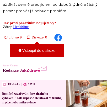
až 3krát denně před jídlem po dobu 2 týdnů a žádný
parazit pro vás již nebude problém.
Jak proti parazitům bojujete vy?
Zdroj:
Healthline
Diskuze
0
Vstoupit do diskuze
Autor článku
Redakce JakZdravě
PR články
|
22711
Domácí zavařování bez drahého
vybavení: Jak úspěšně sterilovat v troubě,
myčce nebo mikrovlnce