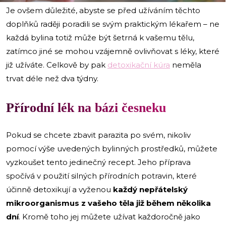
Je ovšem důležité, abyste se před užíváním těchto
doplňků raději poradili se svým praktickým lékařem – ne
každá bylina totiž může být šetrná k vašemu tělu,
zatímco jiné se mohou vzájemně ovlivňovat s léky, které
již užíváte. Celkově by pak
detoxikační kúra
neměla
trvat déle než dva týdny.
Přírodní lék na bázi česneku
Pokud se chcete zbavit parazita po svém, nikoliv
pomocí výše uvedených bylinných prostředků, můžete
vyzkoušet tento jedinečný recept. Jeho příprava
spočívá v použití silných přírodních potravin, které
účinně detoxikují a vyženou
každý nepřátelský
mikroorganismus z vašeho těla již během několika
dní
. Kromě toho jej můžete užívat každoročně jako