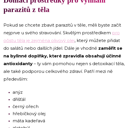
Domácí prostředky pro vyhnání
parazitů z těla
Pokud se chcete zbavit parazitů v těle, měli byste začít
nejprve u svého stravování. Skvělým prostředkem
pro
očistu těla je zejména olivový olej
, který můžete přidat
do salátů nebo dalších jídel. Dále je vhodné
zaměřit se
na bylinné doplňky, které zpravidla obsahují účinné
antioxidanty
– ty vám pomohou nejen s detoxikací těla,
ale také podporou celkového zdraví. Patří mezi ně
především:
anýz
dřišťál
černý ořech
hřebíčkový olej
máta kadeřavá
zlatobýl