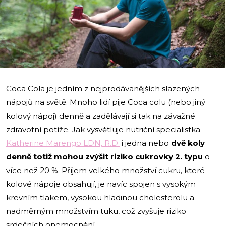
i
Coca Cola je jedním z nejprodávanějších slazených
nápojů na světě. Mnoho lidí pije Coca colu (nebo jiný
kolový nápoj) denně a zadělávají si tak na závažné
zdravotní potíže. Jak vysvětluje nutriční specialistka
Katherine Marengo LDN, R.D.
i jedna nebo
dvě koly
denně totiž mohou zvýšit riziko cukrovky 2. typu
o
více než 20 %. Příjem velkého množství cukru, které
kolové nápoje obsahují, je navíc spojen s vysokým
krevním tlakem, vysokou hladinou cholesterolu a
nadměrným množstvím tuku, což zvyšuje riziko
srdečních onemocnění.