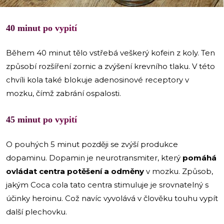
40 minut po vypití
Během 40 minut tělo vstřebá veškerý kofein z koly. Ten
způsobí rozšíření zornic a zvýšení krevního tlaku. V této
chvíli kola také blokuje adenosinové receptory v
mozku, čímž zabrání ospalosti.
45 minut po vypití
O pouhých 5 minut později se zvýší produkce
dopaminu. Dopamin je neurotransmiter, který
pomáhá
ovládat centra potěšení a odměny
v mozku. Způsob,
jakým Coca cola tato centra stimuluje je srovnatelný s
účinky heroinu. Což navíc vyvolává v člověku touhu vypít
další plechovku.