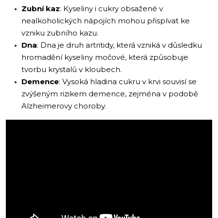
Zubní kaz
: Kyseliny i cukry obsažené v
nealkoholických nápojích mohou přispívat ke
vzniku zubního kazu.
Dna
: Dna je druh artritidy, která vzniká v důsledku
hromadění kyseliny močové, která způsobuje
tvorbu krystalů v kloubech.
Demence
: Vysoká hladina cukru v krvi souvisí se
zvýšeným rizikem demence, zejména v podobě
Alzheimerovy choroby.