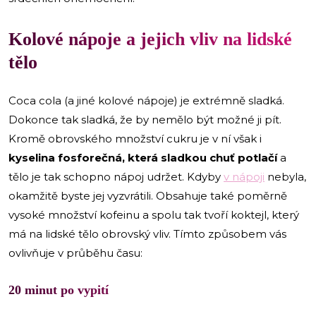
Kolové nápoje a jejich vliv na lidské
tělo
Coca cola (a jiné kolové nápoje) je extrémně sladká.
Dokonce tak sladká, že by nemělo být možné ji pít.
Kromě obrovského množství cukru je v ní však i
kyselina fosforečná, která sladkou chuť potlačí
a
tělo je tak schopno nápoj udržet. Kdyby
v nápoji
nebyla,
okamžitě byste jej vyzvrátili. Obsahuje také poměrně
vysoké množství kofeinu a spolu tak tvoří koktejl, který
má na lidské tělo obrovský vliv. Tímto způsobem vás
ovlivňuje v průběhu času:
20 minut po vypití