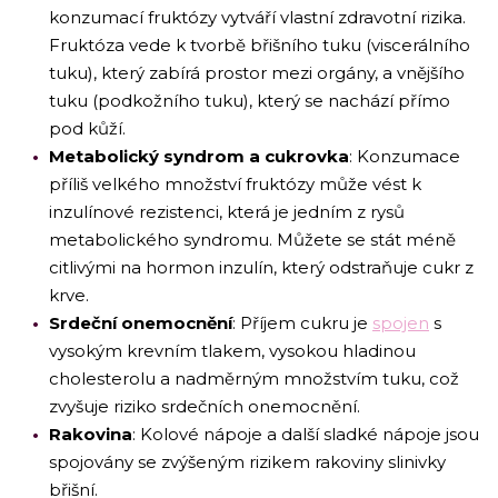
konzumací fruktózy vytváří vlastní zdravotní rizika.
Fruktóza vede k tvorbě břišního tuku (viscerálního
tuku), který zabírá prostor mezi orgány, a vnějšího
tuku (podkožního tuku), který se nachází přímo
pod kůží.
Metabolický syndrom a cukrovka
: Konzumace
příliš velkého množství fruktózy může vést k
inzulínové rezistenci, která je jedním z rysů
metabolického syndromu. Můžete se stát méně
citlivými na hormon inzulín, který odstraňuje cukr z
krve.
Srdeční onemocnění
: Příjem cukru je
spojen
s
vysokým krevním tlakem, vysokou hladinou
cholesterolu a nadměrným množstvím tuku, což
zvyšuje riziko srdečních onemocnění.
Rakovina
: Kolové nápoje a další sladké nápoje jsou
spojovány se zvýšeným rizikem rakoviny slinivky
břišní.