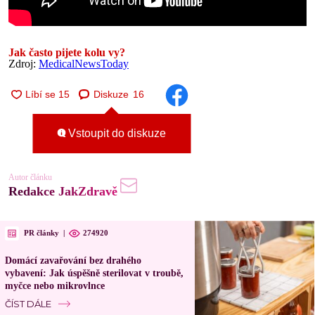
Jak často pijete kolu vy?
Zdroj:
MedicalNewsToday
Diskuze
16
Vstoupit do diskuze
Autor článku
Redakce JakZdravě
PR články
|
274920
Domácí zavařování bez drahého
vybavení: Jak úspěšně sterilovat v troubě,
myčce nebo mikrovlnce
ČÍST DÁLE