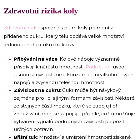
Zdravotní rizika koly
Zdravotní rizika
spojená s pitím koly pramení z
přidaného cukru, který tělu dodává velké množství
jednoduchého cukru fruktózy:
Přibývání na váze
: Kolové nápoje významně
přispívají k nárůstu hmotnosti.
Řada studií
uvádí
jasnou souvislost mezi konzumací nealkoholických
nápojů a zvýšenou tělesnou hmotností.
Závislost na cukru
: Cukr může být návykový,
zejména pro lidi s jinými formami závislosti. Některé
ze stejných částí mozku, které se zapojují při
zneužívání drog, se zapojují i při jídle, což umožňuje
vytváření signálů podobných závislosti při požití
určitých potravin.
Břišní tuk
: Množství a umístění hmotnosti získané