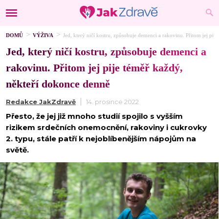
DOMŮ
VÝŽIVA
Jed, který ničí kostru, způsobuje demenci a rakovinu. Přitom jej pi
Jed, který ničí kostru, způsobuje demenci a
rakovinu. Přitom jej pije téměř každý,
někteří dokonce denně
Redakce JakZdravě
14. prosince 2022
Přesto, že jej již mnoho studií spojilo s vyšším
rizikem srdečních onemocnění, rakoviny i cukrovky
2. typu, stále patří k nejoblíbenějším nápojům na
světě.