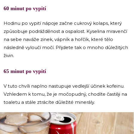
60 minut po vypití
Hodinu po vypití nápoje začne cukrový kolaps, který
způsobuje podrážděnost a ospalost. Kyselina mravenčí
na sebe naváže zinek, vápník a hořčík, které tělo
následně vyloučí močí. Přijdete tak o mnoho důležitých
živin.
65 minut po vypití
V tuto chvíli naplno nastupuje vedlejší účinek kofeinu.
Vzhledem k tomu, že je močopudný, chodíte častěji na
toaletu a stále ztrácíte důležité minerály.