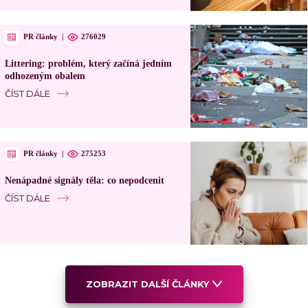
PR články
|
276029
Littering: problém, který začíná jedním
odhozeným obalem
ČÍST DÁLE
PR články
|
275253
Nenápadné signály těla: co nepodcenit
ČÍST DÁLE
ZOBRAZIT DALŠÍ ČLÁNKY