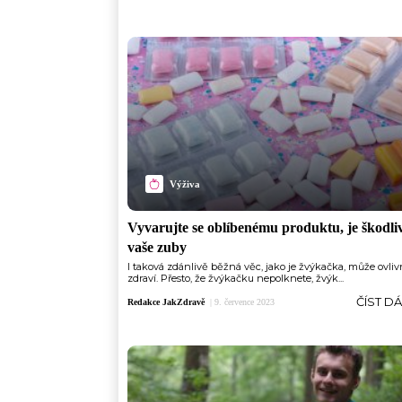
Výživa
Vyvarujte se oblíbenému produktu, je škodli
vaše zuby
I taková zdánlivě běžná věc, jako je žvýkačka, může ovliv
zdraví. Přesto, že žvýkačku nepolknete, žvýk...
ČÍST D
Redakce JakZdravě
|
9. července 2023