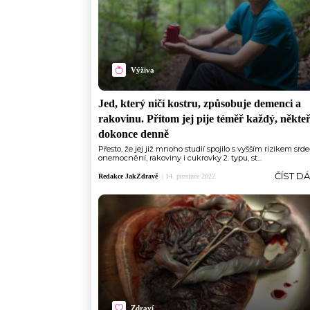
Výživa
Jed, který ničí kostru, způsobuje demenci a
rakovinu. Přitom jej pije téměř každý, někteř
dokonce denně
Přesto, že jej již mnoho studií spojilo s vyšším rizikem srd
onemocnění, rakoviny i cukrovky 2. typu, st...
ČÍST D
Redakce JakZdravě
|
14. prosince 2022
Zdraví