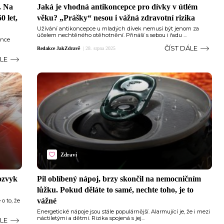
. Na
Jaká je vhodná antikoncepce pro dívky v útlém
0 let,
věku? „Prášky“ nesou i vážná zdravotní rizika
Užívání antikoncepce u mladých dívek nemusí být jenom za
účelem nechtěného otěhotnění. Přináší s sebou i řadu ...
ence
ČÍST DÁLE
Redakce JakZdravě
|
28. srpna 2025
ÁLE
Zdraví
lozvyk
Pil oblíbený nápoj, brzy skončil na nemocničním
lůžku. Pokud děláte to samé, nechte toho, je to
vážné
o to, že
Energetické nápoje jsou stále populárnější. Alarmující je, že i mezi
náctiletými a dětmi. Rizika spojená s jej...
ÁLE