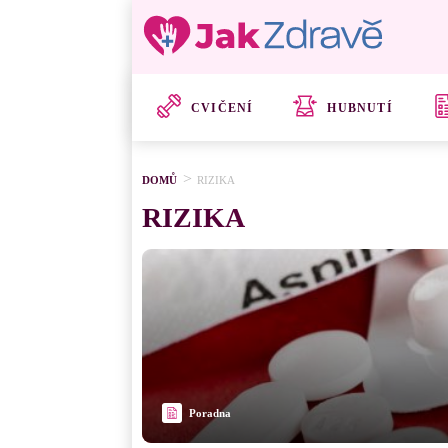
CVIČENÍ
HUBNUTÍ
DOMŮ
RIZIKA
RIZIKA
Poradna