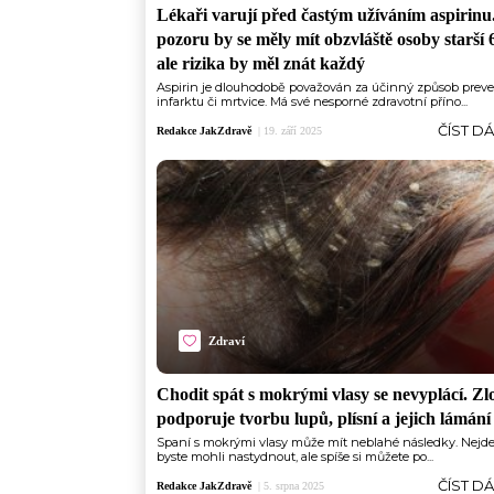
Lékaři varují před častým užíváním aspirinu
pozoru by se měly mít obzvláště osoby starší 6
ale rizika by měl znát každý
Aspirin je dlouhodobě považován za účinný způsob prev
infarktu či mrtvice. Má své nesporné zdravotní příno...
ČÍST D
Redakce JakZdravě
|
19. září 2025
Zdraví
Chodit spát s mokrými vlasy se nevyplácí. Z
podporuje tvorbu lupů, plísní a jejich lámání
Spaní s mokrými vlasy může mít neblahé následky. Nejde 
byste mohli nastydnout, ale spíše si můžete po...
ČÍST D
Redakce JakZdravě
|
5. srpna 2025