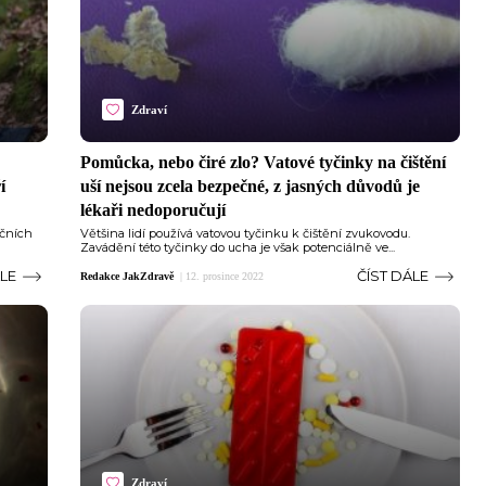
Zdraví
Pomůcka, nebo čiré zlo? Vatové tyčinky na čištění
í
uší nejsou zcela bezpečné, z jasných důvodů je
lékaři nedoporučují
ečních
Většina lidí používá vatovou tyčinku k čištění zvukovodu.
Zavádění této tyčinky do ucha je však potenciálně ve...
ÁLE
ČÍST DÁLE
Redakce JakZdravě
|
12. prosince 2022
Zdraví