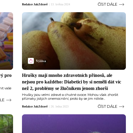
ČÍST DÁLE
Redakce JakZdravě
|
13. května 2024
Výživa
vý pro
Hrušky mají mnoho zdravotních přínosů, ale
nejsou pro každého: Diabetici by si neměli dát víc
než 2, problémy se žlučníkem jenom zhorší
nit vaše
Hrušky jsou velmi zdravé a chutné ovoce. Mohou však zhoršit
příznaky jistých onemocnění, proto by se jim někte...
ÁLE
ČÍST DÁLE
Redakce JakZdravě
|
26. ledna 2023