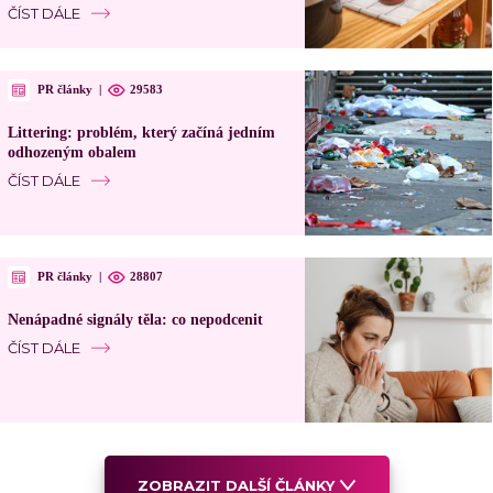
ČÍST DÁLE
PR články
|
29583
Littering: problém, který začíná jedním
odhozeným obalem
ČÍST DÁLE
PR články
|
28807
Nenápadné signály těla: co nepodcenit
ČÍST DÁLE
ZOBRAZIT DALŠÍ ČLÁNKY