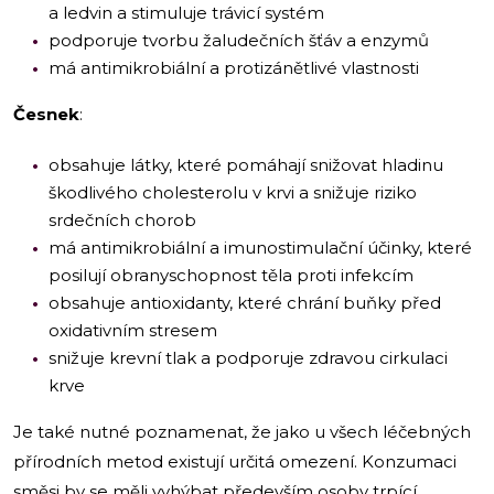
a ledvin a stimuluje trávicí systém
podporuje tvorbu žaludečních šťáv a enzymů
má antimikrobiální a protizánětlivé vlastnosti
Česnek
:
obsahuje látky, které pomáhají snižovat hladinu
škodlivého cholesterolu v krvi a snižuje riziko
srdečních chorob
má antimikrobiální a imunostimulační účinky, které
posilují obranyschopnost těla proti infekcím
obsahuje antioxidanty, které chrání buňky před
oxidativním stresem
snižuje krevní tlak a podporuje zdravou cirkulaci
krve
Je také nutné poznamenat, že jako u všech léčebných
přírodních metod existují určitá omezení. Konzumaci
směsi by se měli vyhýbat především osoby trpící