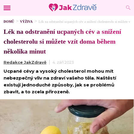
DOMŮ
VÝŽIVA
Lék na odstranění ucpaných cév a snížení cholesterolu si můžete vz
Lék na odstranění ucpaných cév a snížení
cholesterolu si můžete vzít doma během
několika minut
Redakce JakZdravě
4. září 2023
Ucpané cévy a vysoký cholesterol mohou mít
nebezpečný vliv na zdraví vašeho těla. Naštěstí
existují jednoduché způsoby, jak se problémů
zbavit, a to zcela přirozeně.