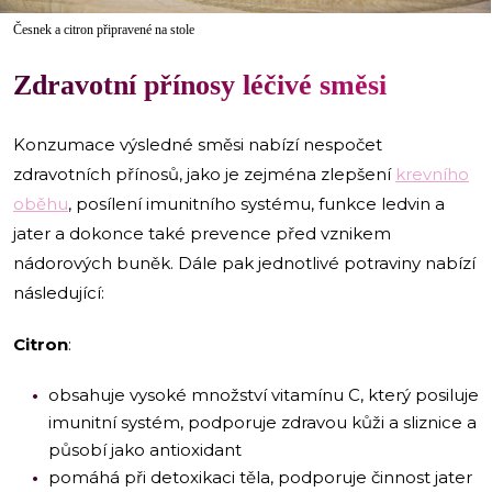
Česnek a citron připravené na stole
Zdravotní přínosy léčivé směsi
Konzumace výsledné směsi nabízí nespočet
zdravotních přínosů, jako je zejména zlepšení
krevního
oběhu
, posílení imunitního systému, funkce ledvin a
jater a dokonce také prevence před vznikem
nádorových buněk. Dále pak jednotlivé potraviny nabízí
následující:
Citron
:
obsahuje vysoké množství vitamínu C, který posiluje
imunitní systém, podporuje zdravou kůži a sliznice a
působí jako antioxidant
pomáhá při detoxikaci těla, podporuje činnost jater