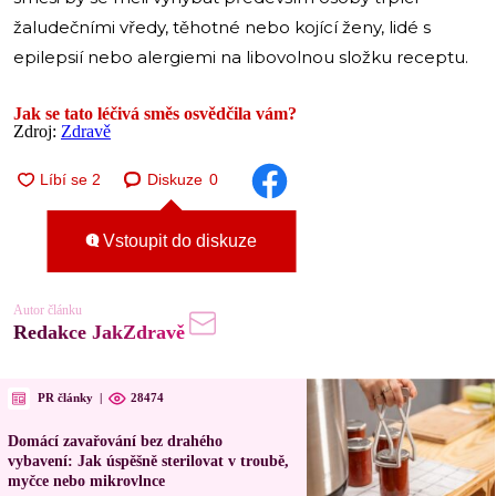
žaludečními vředy, těhotné nebo kojící ženy, lidé s
epilepsií nebo alergiemi na libovolnou složku receptu.
Jak se tato léčivá směs osvědčila vám?
Zdroj:
Zdravě
Diskuze
0
Vstoupit do diskuze
Autor článku
Redakce JakZdravě
PR články
|
28474
Domácí zavařování bez drahého
vybavení: Jak úspěšně sterilovat v troubě,
myčce nebo mikrovlnce