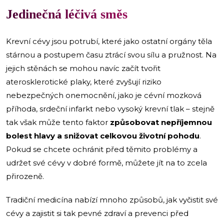
Jedinečná léčivá směs
Krevní cévy jsou potrubí, které jako ostatní orgány těla
stárnou a postupem času ztrácí svou sílu a pružnost. Na
jejich stěnách se mohou navíc začít tvořit
aterosklerotické plaky, které zvyšují riziko
nebezpečných onemocnění, jako je cévní mozková
příhoda, srdeční infarkt nebo vysoký krevní tlak – stejně
tak však může tento faktor
způsobovat nepříjemnou
bolest hlavy a snižovat celkovou životní pohodu
.
Pokud se chcete ochránit před těmito problémy a
udržet své cévy v dobré formě, můžete jít na to zcela
přirozeně.
Tradiční medicína nabízí mnoho způsobů, jak vyčistit své
cévy a zajistit si tak pevné zdraví a prevenci před