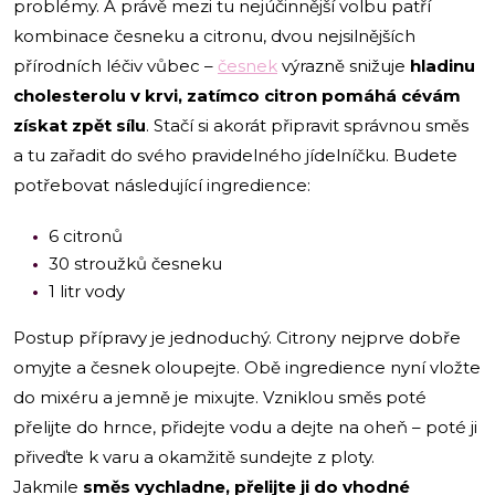
problémy. A právě mezi tu nejúčinnější volbu patří
kombinace česneku a citronu, dvou nejsilnějších
přírodních léčiv vůbec –
česnek
výrazně snižuje
hladinu
cholesterolu v krvi, zatímco citron pomáhá cévám
získat zpět sílu
. Stačí si akorát připravit správnou směs
a tu zařadit do svého pravidelného jídelníčku. Budete
potřebovat následující ingredience:
6 citronů
30 stroužků česneku
1 litr vody
Postup přípravy je jednoduchý. Citrony nejprve dobře
omyjte a česnek oloupejte. Obě ingredience nyní vložte
do mixéru a jemně je mixujte. Vzniklou směs poté
přelijte do hrnce, přidejte vodu a dejte na oheň – poté ji
přiveďte k varu a okamžitě sundejte z ploty.
Jakmile
směs vychladne, přelijte ji do vhodné