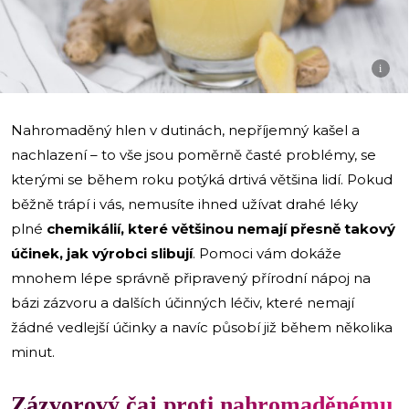
i
Nahromaděný hlen v dutinách, nepříjemný kašel a
nachlazení – to vše jsou poměrně časté problémy, se
kterými se během roku potýká drtivá většina lidí. Pokud
běžně trápí i vás, nemusíte ihned užívat drahé léky
plné
chemikálií, které většinou nemají přesně takový
účinek, jak výrobci slibují
. Pomoci vám dokáže
mnohem lépe správně připravený přírodní nápoj na
bázi zázvoru a dalších účinných léčiv, které nemají
žádné vedlejší účinky a navíc působí již během několika
minut.
Zázvorový čaj proti nahromaděnému