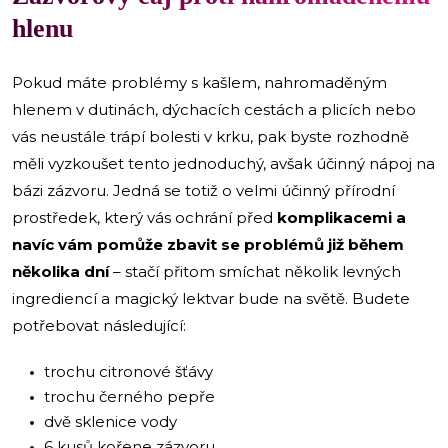
hlenu
Pokud máte problémy s kašlem, nahromaděným
hlenem v dutinách, dýchacích cestách a plicích nebo
vás neustále trápí bolesti v krku, pak byste rozhodně
měli vyzkoušet tento jednoduchý, avšak účinný nápoj na
bázi zázvoru. Jedná se totiž o velmi účinný přírodní
prostředek, který vás ochrání před
komplikacemi a
navíc vám pomůže zbavit se problémů již během
několika dní
– stačí přitom smíchat několik levných
ingrediencí a magický lektvar bude na světě. Budete
potřebovat následující:
trochu citronové šťávy
trochu černého pepře
dvě sklenice vody
6 kusů kořene zázvoru