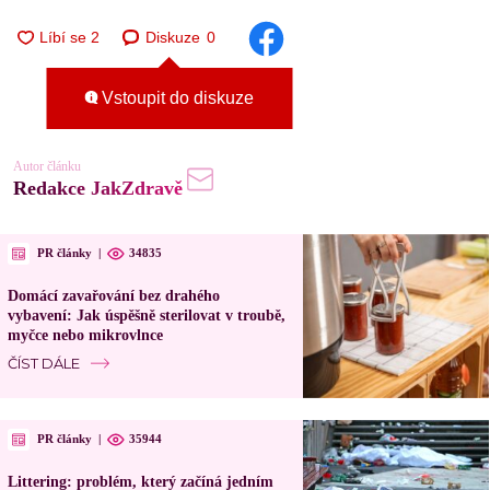
Diskuze
0
Vstoupit do diskuze
Autor článku
Redakce JakZdravě
PR články
|
34835
Domácí zavařování bez drahého
vybavení: Jak úspěšně sterilovat v troubě,
myčce nebo mikrovlnce
ČÍST DÁLE
PR články
|
35944
Littering: problém, který začíná jedním