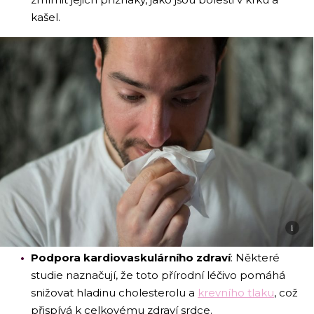
kašel.
i
Podpora kardiovaskulárního zdraví
: Některé
studie naznačují, že toto přírodní léčivo pomáhá
snižovat hladinu cholesterolu a
krevního tlaku
, což
přispívá k celkovému zdraví srdce.