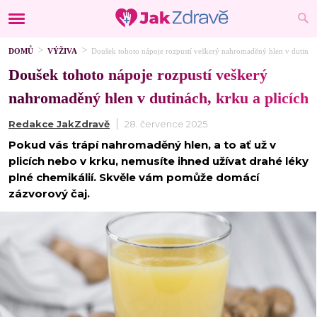
DOMŮ
VÝŽIVA
Doušek tohoto nápoje rozpustí veškerý nahromaděný hlen v dutinách
Doušek tohoto nápoje rozpustí veškerý
nahromaděný hlen v dutinách, krku a plicích
Redakce JakZdravě
28. července 2025
Pokud vás trápí nahromaděný hlen, a to ať už v
plicích nebo v krku, nemusíte ihned užívat drahé léky
plné chemikálií. Skvěle vám pomůže domácí
zázvorový čaj.