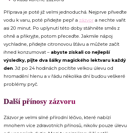
Příprava je poté již velmi jednoduchá. Nejprve přiveďte
vodu k varu, poté přidejte pepř a
zázvor
a nechte vařit
asi 20 minut. Po uplynutí této doby stáhněte směs z
ohně a přikryjte, potom přeceďte. Jakmile nápoj
vychladne, přidejte citronovou šťávu a můžete začít
ihned konzumovat –
abyste získali co nejlepší
výsledky, pijte dva šálky magického lektvaru každý
den
. Již po 24 hodinách pocítíte velkou úlevu od
hromadění hlenu a v řádu několika dní budou veškeré
problémy pryč.
Další přínosy zázvoru
Zázvor je velmi silné přírodní léčivo, které nabízí
mnohem více zdravotních přínosů, nikoliv pouze úlevu