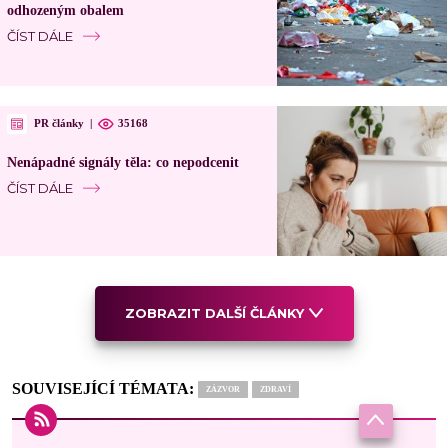
odhozeným obalem
ČÍST DÁLE
PR články
|
35168
Nenápadné signály těla: co nepodcenit
ČÍST DÁLE
ZOBRAZIT DALŠÍ ČLÁNKY
SOUVISEJÍCÍ TÉMATA:
ZÁZVOR
ZDRAVÍ