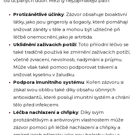
od ucpaných dutin. Mezi ty nejzajímavější patří:
Protizánětlivé účinky
: Zázvor obsahuje bioaktivní
látky, jako jsou gingeroly a šogaoly, které pomáhají
snižovat záněty v těle a mohou být užitečné při
léčbě onemocnění, jako je artritida.
Uklidnění zažívacích potíží
: Toto přírodní léčivo se
také tradičně používá ke zmírnění zažívacích potíží,
včetně zvracení, nevolnosti, nadýmání a průjmu.
Může však také pomoci podporovat trávení a
snižovat kyselinu v žaludku.
Podpora imunitního systému
: Kořen zázvoru si
získal svou oblibu také díky obsahu účinných
antioxidantů, které posilují imunitní systém a chrání
tělo před infekcemi.
Léčba nachlazení a chřipky
: Díky svým
protizánětlivým a antivirovým vlastnostem může
zázvor pomoci při léčbě nachlazení a chřipky a
zmírnit jejich příznaky, jako jsou bolesti v krku a