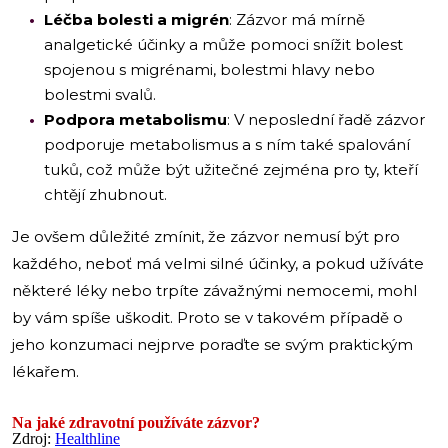
Léčba bolesti a migrén
: Zázvor má mírně
analgetické účinky a může pomoci snížit bolest
spojenou s migrénami, bolestmi hlavy nebo
bolestmi svalů.
Podpora metabolismu
: V neposlední řadě zázvor
podporuje metabolismus a s ním také spalování
tuků, což může být užitečné zejména pro ty, kteří
chtějí zhubnout.
Je ovšem důležité zmínit, že zázvor nemusí být pro
každého, neboť má velmi silné účinky, a pokud užíváte
některé léky nebo trpíte závažnými nemocemi, mohl
by vám spíše uškodit. Proto se v takovém případě o
jeho konzumaci nejprve poraďte se svým praktickým
lékařem.
Na jaké zdravotní používáte zázvor?
Zdroj:
Healthline