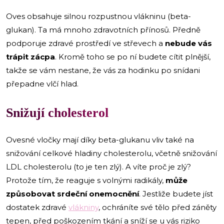
Oves obsahuje silnou rozpustnou vlákninu (beta-
glukan). Ta má mnoho zdravotních přínosů. Předně
podporuje zdravé prostředí ve střevech a
nebude vás
trápit zácpa
. Kromě toho se po ní budete cítit plnější,
takže se vám nestane, že vás za hodinku po snídani
přepadne vlčí hlad.
Snižují cholesterol
Ovesné vločky mají díky beta-glukanu vliv také na
snižování celkové hladiny cholesterolu, včetně snižování
LDL cholesterolu (to je ten zlý). A víte proč je zlý?
Protože tím, že reaguje s volnými radikály,
může
způsobovat srdeční onemocnění
. Jestliže budete jíst
dostatek zdravé
vlákniny
, ochráníte své tělo před záněty
tepen, před poškozením tkání a sníží se u vás riziko