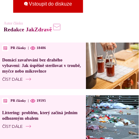
Vstoupit do diskuze
Autor článku
Redakce JakZdravě
PR články
|
18486
Domácí zavařování bez drahého
vybavení: Jak úspěšně sterilovat v troubě,
myčce nebo mikrovlnce
ČÍST DÁLE
PR články
|
19595
Littering: problém, který začíná jedním
odhozeným obalem
ČÍST DÁLE