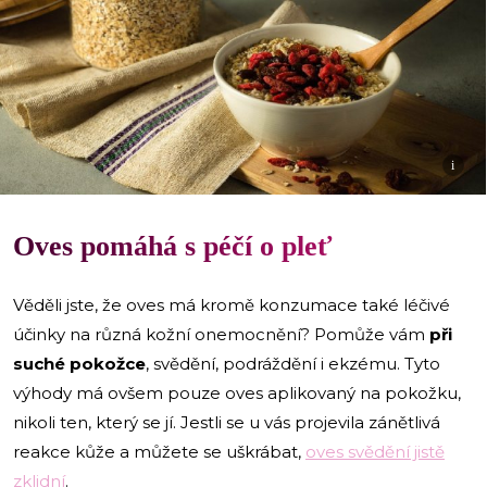
i
Oves pomáhá s péčí o pleť
Věděli jste, že oves má kromě konzumace také léčivé
účinky na různá kožní onemocnění? Pomůže vám
při
suché pokožce
, svědění, podráždění i ekzému. Tyto
výhody má ovšem pouze oves aplikovaný na pokožku,
nikoli ten, který se jí. Jestli se u vás projevila zánětlivá
reakce kůže a můžete se uškrábat,
oves svědění jistě
zklidní
.