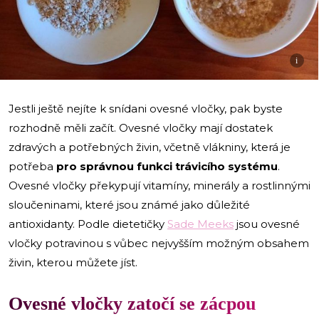
i
Jestli ještě nejíte k snídani ovesné vločky, pak byste
rozhodně měli začít. Ovesné vločky mají dostatek
zdravých a potřebných živin, včetně vlákniny, která je
potřeba
pro správnou funkci trávicího systému
.
Ovesné vločky překypují vitamíny, minerály a rostlinnými
sloučeninami, které jsou známé jako důležité
antioxidanty. Podle dietetičky
Sade Meeks
jsou ovesné
vločky potravinou s vůbec nejvyšším možným obsahem
živin, kterou můžete jíst.
Ovesné vločky zatočí se zácpou