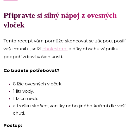
Připravte si silný nápoj z ovesných
vloček
Tento recept vám pomůže skoncovat se zácpou, posílí
vaši imunitu, sníží
cholesterol
a díky obsahu vápníku
podpoří zdraví vašich kostí.
Co budete potřebovat?
6 lžic ovesných vloček,
1 litr vody,
1 lžíci medu
a trošku skořice, vanilky nebo jiného koření dle vaší
chuti.
Postup: