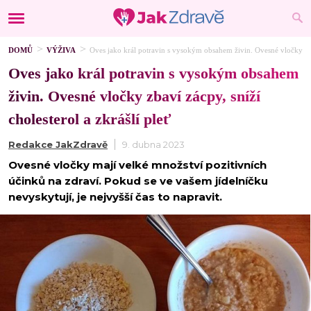
DOMŮ
VÝŽIVA
Oves jako král potravin s vysokým obsahem živin. Ovesné vločky zbav
Oves jako král potravin s vysokým obsahem
živin. Ovesné vločky zbaví zácpy, sníží
cholesterol a zkrášlí pleť
Redakce JakZdravě
9. dubna 2023
Ovesné vločky mají velké množství pozitivních
účinků na zdraví. Pokud se ve vašem jídelníčku
nevyskytují, je nejvyšší čas to napravit.