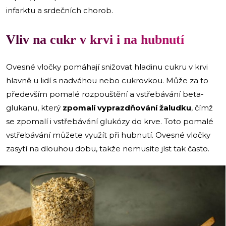
infarktu a srdečních chorob.
Vliv na cukr v krvi i na hubnutí
Ovesné vločky pomáhají snižovat hladinu cukru v krvi
hlavně u lidí s nadváhou nebo cukrovkou. Může za to
především pomalé rozpouštění a vstřebávání beta-
glukanu, který
zpomalí vyprazdňování žaludku
, čímž
se zpomalí i vstřebávání glukózy do krve. Toto pomalé
vstřebávání můžete využít při hubnutí. Ovesné vločky
zasytí na dlouhou dobu, takže nemusíte jíst tak často.