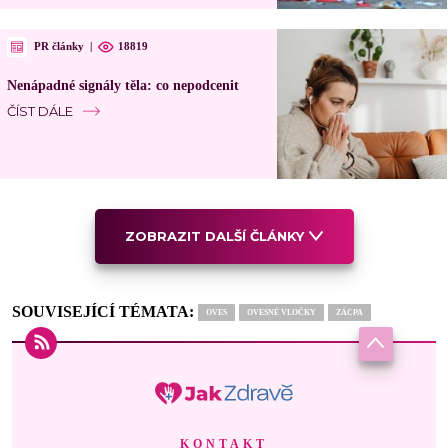
PR články
|
18819
Nenápadné signály těla: co nepodcenit
ČÍST DÁLE
ZOBRAZIT DALŠÍ ČLÁNKY
SOUVISEJÍCÍ TÉMATA:
OVES
OVESNÉ VLOČKY
ZÁCPA
KONTAKT