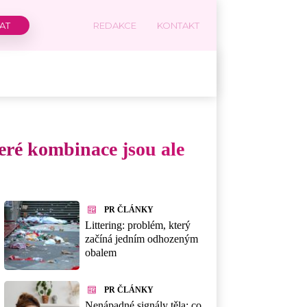
REDAKCE
KONTAKT
eré kombinace jsou ale
PR ČLÁNKY
Littering: problém, který
začíná jedním odhozeným
obalem
PR ČLÁNKY
Nenápadné signály těla: co