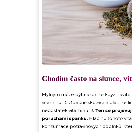
Chodím často na slunce, vi
Mylným může být názor, že když trávíte
vitamínu D. Obecně skutečně platí, že lid
nedostatek vitamínu D.
Ten se projevuje
poruchami spánku.
Hladinu tohoto vitam
konzumace potravinových doplňků, které