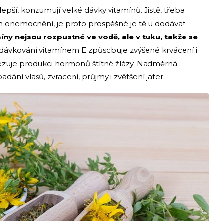
lepší, konzumují velké dávky vitamínů. Jistě, třeba
m onemocnění, je proto prospěšné je tělu dodávat.
íny nejsou rozpustné ve vodě, ale v tuku, takže se
dávkování vitamínem E způsobuje zvýšené krvácení i
mezuje produkci hormonů štítné žlázy. Nadměrná
ní vlasů, zvracení, průjmy i zvětšení jater.