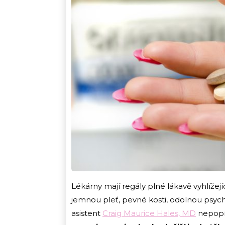
Lékárny mají regály plné lákavě vyhlížejí
jemnou pleť, pevné kosti, odolnou psych
asistent
Craig Maurice Hales, MD
nepop