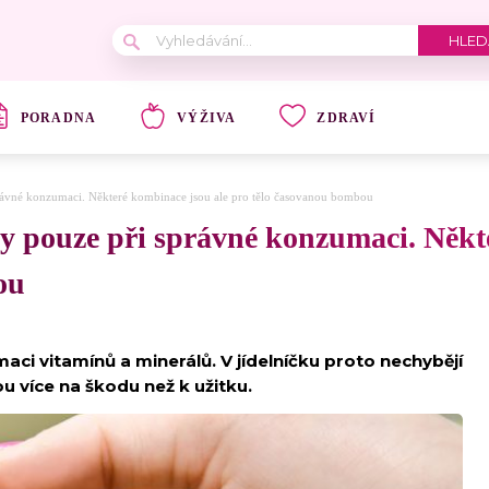
PORADNA
VÝŽIVA
ZDRAVÍ
právné konzumaci. Některé kombinace jsou ale pro tělo časovanou bombou
ly pouze při správné konzumaci. Někt
ou
aci vitamínů a minerálů. V jídelníčku proto nechybějí
u více na škodu než k užitku.