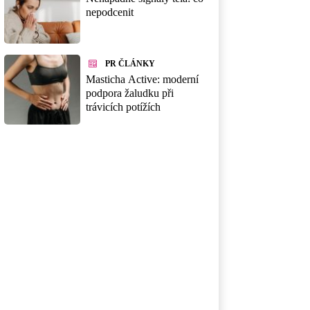
nepodcenit
PR ČLÁNKY
Masticha Active: moderní
podpora žaludku při
trávicích potížích