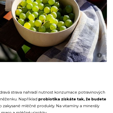
i
dravá strava nahradí nutnost konzumace potravinových
peněženku. Například
probiotika získáte tak, že budete
o zakysané mléčné produkty. Na vitamíny a minerály
 i maso a mléčné výrobky.