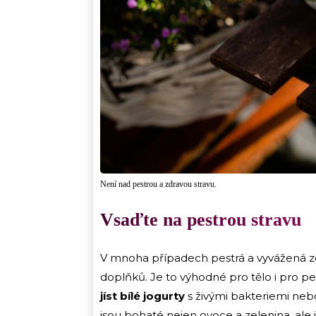
Není nad pestrou a zdravou stravu.
Vsaďte na pestrou stravu
V mnoha případech pestrá a vyvážená z
doplňků. Je to výhodné pro tělo i pro 
jíst bílé jogurty
s živými bakteriemi neb
jsou bohaté nejen ovoce a zelenina, ale