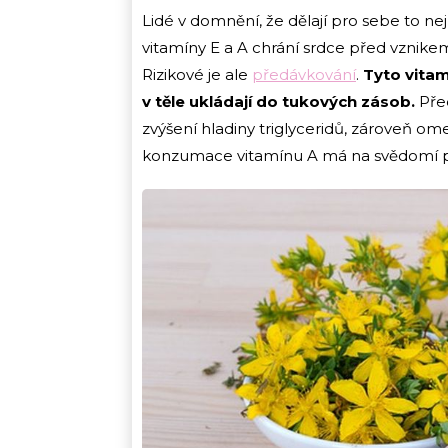
Lidé v domnění, že dělají pro sebe to nej
vitamíny E a A chrání srdce před vznike
Rizikové je ale
předávkování
.
Tyto vitam
v těle ukládají do tukových zásob.
Pře
zvýšení hladiny triglyceridů, zároveň o
konzumace vitamínu A má na svědomí padá