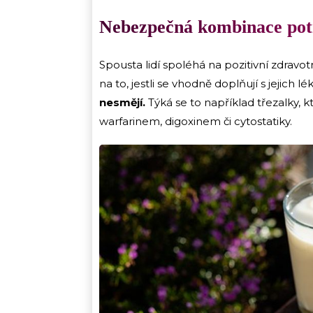
Nebezpečná kombinace pot
Spousta lidí spoléhá na pozitivní zdravot
na to, jestli se vhodně doplňují s jejich lé
nesmějí.
Týká se to například třezalky, kt
warfarinem, digoxinem či cytostatiky.