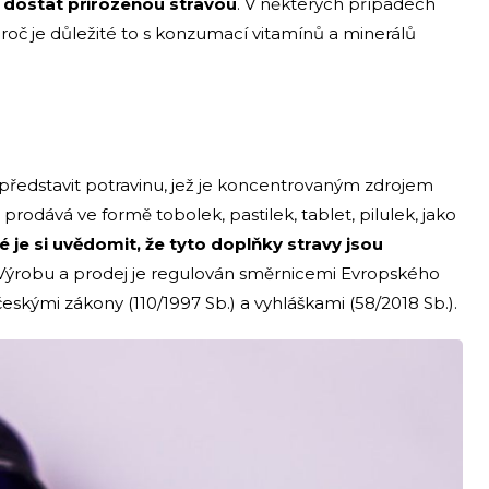
a dostat přirozenou stravou
. V některých případech
oč je důležité to s konzumací vitamínů a minerálů
?
představit potravinu, jež je koncentrovaným zdrojem
prodává ve formě tobolek, pastilek, tablet, pilulek, jako
 je si uvědomit, že tyto doplňky stravy jsou
ýrobu a prodej je regulován směrnicemi Evropského
skými zákony (110/1997 Sb.) a vyhláškami (58/2018 Sb.).