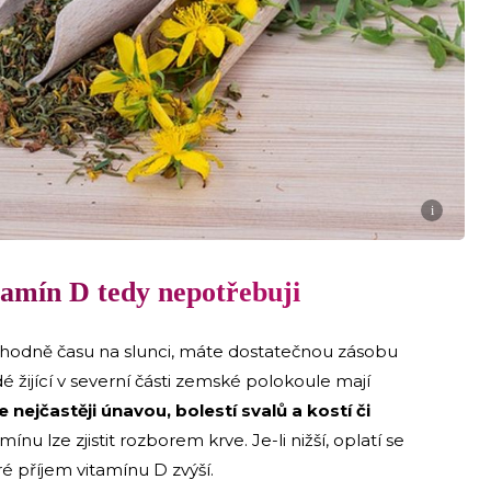
i
tamín D tedy nepotřebuji
 hodně času na slunci, máte dostatečnou zásobu
é žijící v severní části zemské polokoule mají
 nejčastěji únavou, bolestí svalů a kostí či
ínu lze zjistit rozborem krve. Je-li nižší, oplatí se
 příjem vitamínu D zvýší.