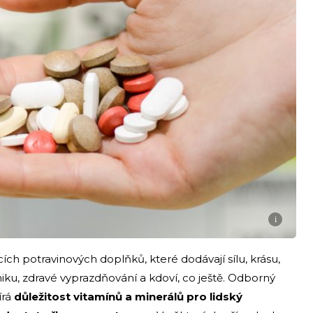
i
cích potravinových doplňků, které dodávají sílu, krásu,
iku, zdravé vyprazdňování a kdoví, co ještě. Odborný
írá
důležitost vitamínů a minerálů pro lidský