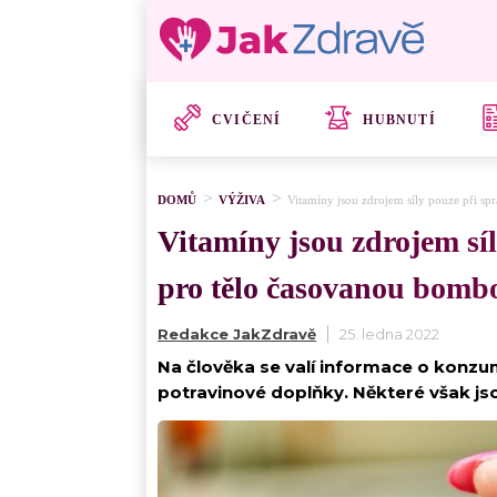
CVIČENÍ
HUBNUTÍ
DOMŮ
VÝŽIVA
Vitamíny jsou zdrojem síly pouze při s
Vitamíny jsou zdrojem sí
pro tělo časovanou bomb
Redakce JakZdravě
25. ledna 2022
Na člověka se valí informace o konzum
potravinové doplňky. Některé však jso