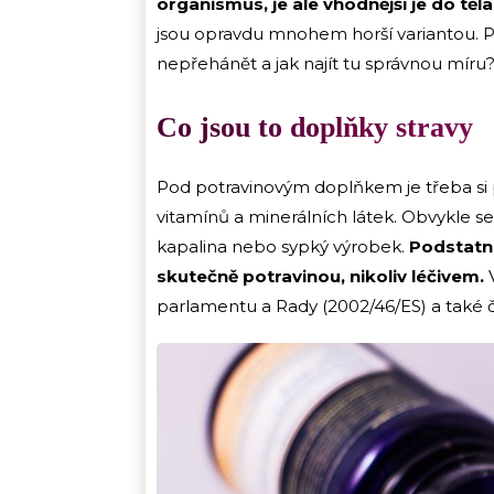
organismus, je ale vhodnější je do těl
jsou opravdu mnohem horší variantou. Pr
nepřehánět a jak najít tu správnou míru
Co jsou to doplňky stravy
Pod potravinovým doplňkem je třeba si 
vitamínů a minerálních látek. Obvykle se 
kapalina nebo sypký výrobek.
Podstatné
skutečně potravinou, nikoliv léčivem.
V
parlamentu a Rady (2002/46/ES) a také če