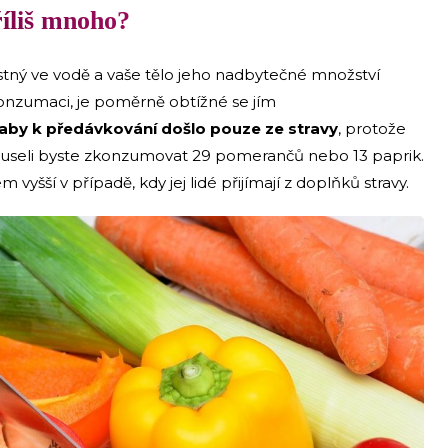
říliš mnoho?
stný ve vodě a vaše tělo jeho nadbytečné množství
onzumaci, je poměrně obtížné se jím
aby k předávkování došlo pouze ze stravy
, protože
 museli byste zkonzumovat 29 pomerančů nebo 13 paprik.
vyšší v případě, kdy jej lidé přijímají z doplňků stravy.