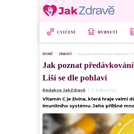
CVIČENÍ
HUBNUTÍ
DOMŮ
ZDRAVÍ
Jak poznat předávkování vitamínem C? Uji
Jak poznat předávkování 
Liší se dle pohlaví
Redakce JakZdravě
6. ledna 2022
Vitamín C je živina, která hraje velmi 
imunitního systému. Jeho přílišné mn