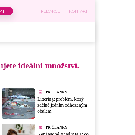
REDAKCE
KONTAKT
jete ideální množství.
PR ČLÁNKY
Littering: problém, který
začíná jedním odhozeným
obalem
PR ČLÁNKY
Nenápadné signály těla: co