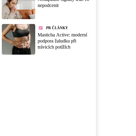
nepodcenit
PR ČLÁNKY
Masticha Active: moderní
podpora žaludku při
trávicích potížích