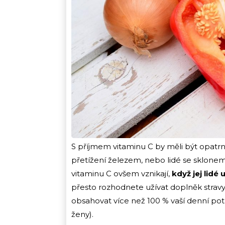
S příjmem vitaminu C by měli být opatrn
přetížení železem, nebo lidé se sklon
vitaminu C ovšem vznikají,
když jej lidé
přesto rozhodnete užívat doplněk stravy 
obsahovat více než 100 % vaší denní p
ženy).