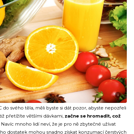
i
 do svého těla, měli byste si dát pozor, abyste nepozřeli
tiž přetížíte většími dávkami,
začne se hromadit, což
. Navíc mnoho lidí neví, že je pro ně zbytečné užívat
jeho dostatek mohou snadno získat konzumací čerstvých