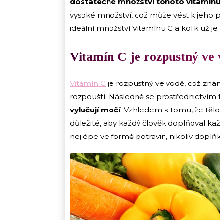
dostatečné množství tohoto vitamínu
vysoké množství, což může vést k jeho p
ideální množství Vitamínu C a kolik už j
Vitamín C je rozpustný ve
Vitamín C
je rozpustný ve vodě, což znam
rozpouští. Následně se prostřednictvím 
vylučují močí
. Vzhledem k tomu, že tělo 
důležité, aby každý člověk doplňoval kaž
nejlépe ve formě potravin, nikoliv doplň