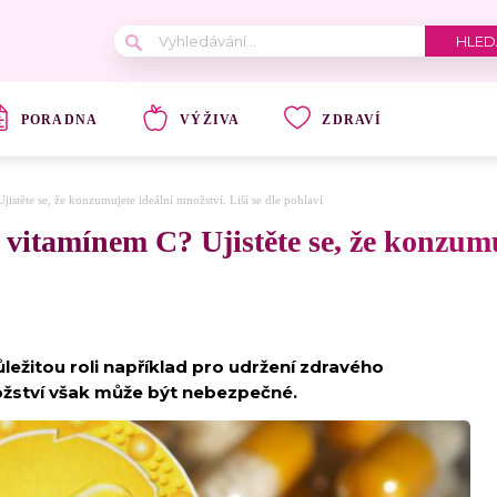
PORADNA
VÝŽIVA
ZDRAVÍ
stěte se, že konzumujete ideální množství. Liší se dle pohlaví
vitamínem C? Ujistěte se, že konzumu
důležitou roli například pro udržení zdravého
ožství však může být nebezpečné.