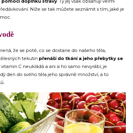
 pomocí doplňků stravy
. Ty jej však obsahují velmi
ředávkování. Níže se tak můžete seznámit s tím, jaké je
e moc.
 vodě
ená, že se poté, co se dostane do našeho těla,
tělesných tekutin
přenáší do tkání a jeho přebytky se
vitamin C neukládá a ani si ho samo nevyrábí, je
dý den do svého těla jeho správně množství, a to
ků.