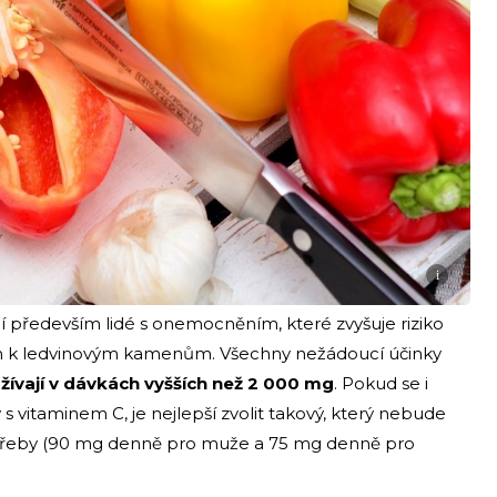
i
í především lidé s onemocněním, které zvyšuje riziko
em k ledvinovým kamenům. Všechny nežádoucí účinky
 užívají v dávkách vyšších než 2 000 mg
. Pokud se i
s vitaminem C, je nejlepší zvolit takový, který nebude
otřeby (90 mg denně pro muže a 75 mg denně pro