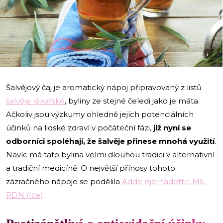
i
Šalvějový čaj je aromatický nápoj připravovaný z listů
šalvěje lékařské
, byliny ze stejné čeledi jako je máta.
Ačkoliv jsou výzkumy ohledně jejích potenciálních
účinků na lidské zdraví v počáteční fázi,
již nyní se
odborníci spoléhají, že šalvěje přinese mnohá využití
.
Navíc má tato bylina velmi dlouhou tradici v alternativní
a tradiční medicíně. O největší přínosy tohoto
zázračného nápoje se podělila
Adda Bjarnadottir, MS,
RDN (Ice)
.