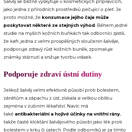
Šalvěj se běžně vyskytuje v kosmetických přípravcích,
jako jedna z přírodních prostředků pečující o pleť. Je
proto možné, že
konzumace jejího čaje může
poskytovat některé ze stejných výhod
. Během jedné
studie na myších kožních buňkách tak odborníci zjistili,
že kafr, jedna z velmi prospěšných sloučenin šalvěje,
podporuje zdravý růst kožních buněk, zpomaluje
známky stárnutí a snižuje tvorbu vrásek.
Podporuje zdraví ústní dutiny
Jelikož šalvěj velmi efektivně působí proti bolestem,
zánětům a zápachu z úst, získala si velkou oblibu
zejména v zubním lékařství. Navíc má
také
antibakteriální a hojivé účinky na vnitřní rány
,
takže časté kloktání šalvějového působí jako lék proti
bolestem v krku či ústech. Podle odborníků je za tímto