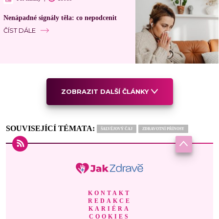
Nenápadné signály těla: co nepodcenit
ČÍST DÁLE
ZOBRAZIT DALŠÍ ČLÁNKY
SOUVISEJÍCÍ TÉMATA:
ŠALVĚJOVÝ ČAJ
ZDRAVOTNÍ PŘÍNOSY
KONTAKT
REDAKCE
KARIÉRA
COOKIES