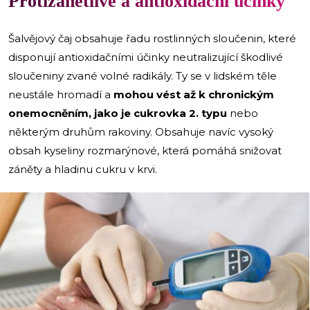
Protizánětlivé a antioxidační účinky
Šalvějový čaj obsahuje řadu rostlinných sloučenin, které
disponují antioxidačními účinky neutralizující škodlivé
sloučeniny zvané volné radikály. Ty se v lidském těle
neustále hromadí a
mohou vést až k chronickým
onemocněním, jako je cukrovka 2. typu
nebo
některým druhům rakoviny. Obsahuje navíc vysoký
obsah kyseliny rozmarýnové, která pomáhá snižovat
záněty a hladinu cukru v krvi.