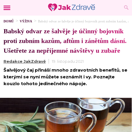
DOMŮ
VÝŽIVA
Babský odvar ze šalvěje je účinný bojovník proti zubním kazům, aft
Babský odvar ze šalvěje je účinný bojovník
proti zubním kazům, aftům i zánětům dásní.
Ušetřete za nepříjemné návštěvy u zubaře
Redakce JakZdravě
19. listopadu 2021
Šalvějový čaj přináší mnoho zdravotních benefitů, se
kterými se nyní můžete seznámit i vy. Poznejte
kouzlo tohoto jedinečného nápoje.