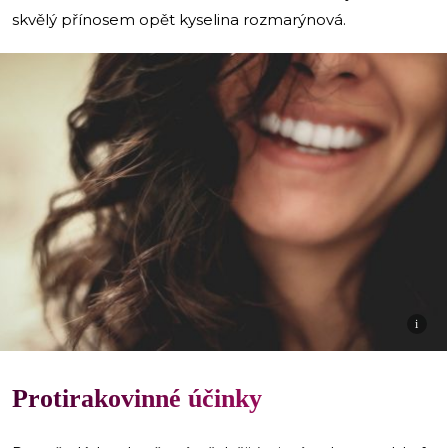
skvělý přínosem opět kyselina rozmarýnová.
i
Protirakovinné účinky