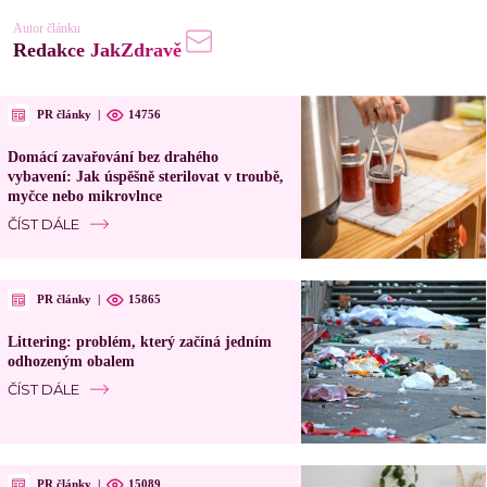
Autor článku
Redakce JakZdravě
PR články
|
14756
Domácí zavařování bez drahého
vybavení: Jak úspěšně sterilovat v troubě,
myčce nebo mikrovlnce
ČÍST DÁLE
PR články
|
15865
Littering: problém, který začíná jedním
odhozeným obalem
ČÍST DÁLE
PR články
|
15089