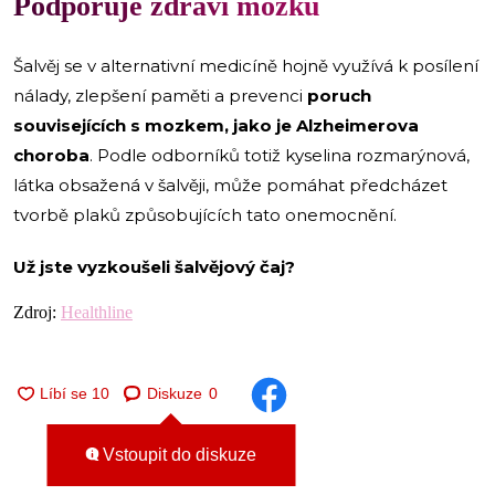
Podporuje zdraví mozku
Šalvěj se v alternativní medicíně hojně využívá k posílení
nálady, zlepšení paměti a prevenci
poruch
souvisejících s mozkem, jako je Alzheimerova
choroba
. Podle odborníků totiž kyselina rozmarýnová,
látka obsažená v šalvěji, může pomáhat předcházet
tvorbě plaků způsobujících tato onemocnění.
Už jste vyzkoušeli šalvějový čaj?
Zdroj:
Healthline
Diskuze
0
Vstoupit do diskuze