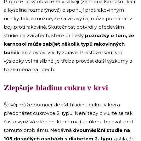
Protože látky obsažené v šalvěji (zejména karnosol, kafr
a kyselina rozmarýnová) disponují protirakovinným
účinky, tak je možné, že šalvějový čaj může pomáhat v
boji proti rakovině. Skutečnost potvrdily především
studie na zvířatech, které přinesly
poznatky o tom, že
karnosol může zabíjet několik typů rakovinných
buněk
, aniž by ovlivnil ty zdravé. Přestože jsou tyto
výsledky velmi slibné, je třeba provést další výzkumy a
to zejména na lidech.
Zlepšuje hladinu cukru v krvi
Šalvěj může pomoci zlepšit hladinu cukru v krvi a
předcházet cukrovce 2. typu. Není tedy divu, že se tak
často využívá v lécích, které mají za úlohu bojovat proti
tomuto problému. Nedávná
dvouměsíční studie na
105 dospělých osobách s diabetem 2. typu
zjistila, že