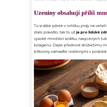
Uzeniny obsahují příliš mno
Tu si dáte párek v rohlíku, jindy na veče
stalo pravidlo, tak to už
je pro lidské zdr
vysoké množství sodíku, nasycených tuků 
kolagenu. Dejte přednost drůbežímu ma
bílkoviny nahraďte rostlinnými v podobě 