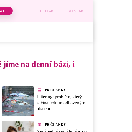
REDAKCE
KONTAKT
jíme na denní bázi, i
PR ČLÁNKY
Littering: problém, který
začíná jedním odhozeným
obalem
PR ČLÁNKY
Nenápadné signály těla: co