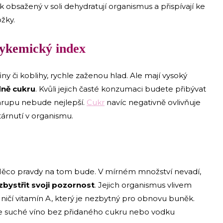
k obsažený v soli dehydratují organismus a přispívají ke
žky.
lykemický index
ny či koblihy, rychle zaženou hlad. Ale mají vysoký
dně cukru
. Kvůli jejich časté konzumaci budete přibývat
chrupu nebude nejlepší.
Cukr
navíc negativně ovlivňuje
tárnutí v organismu.
a. Něco pravdy na tom bude. V mírném množství nevadí,
 zbystřit svoji pozornost
. Jejich organismus vlivem
 ničí vitamín A, který je nezbytný pro obnovu buněk.
jte suché víno bez přidaného cukru nebo vodku