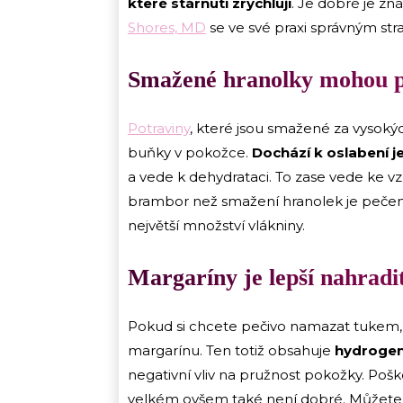
které stárnutí zrychlují
. Je dobré je zn
Shores, MD
se ve své praxi správným st
Smažené hranolky mohou p
Potraviny
, které jsou smažené za vysokýc
buňky v pokožce.
Dochází k oslabení je
a vede k dehydrataci. To zase vede ke vz
brambor než smažení hranolek je pečení,
největší množství vlákniny.
Margaríny je lepší nahradi
Pokud si chcete pečivo namazat tukem, po
margarínu. Ten totiž obsahuje
hydrogen
negativní vliv na pružnost pokožky. Poškoz
velkém ovšem také není dobré. Můžete h