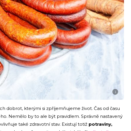
i
ných dobrot, kterými si zpříjemňujeme život. Čas od času
ého. Nemělo by to ale být pravidlem. Správně nastavený
livňuje také zdravotní stav. Existují totiž
potraviny,