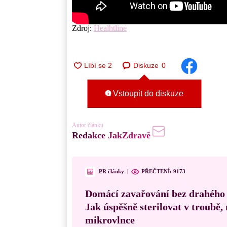
Zdroj:
Healhtline
Diskuze
0
Vstoupit do diskuze
Autor článku
Redakce JakZdravě
PR články
|
PŘEČTENÍ:
9173
Domácí zavařování bez drahého
Jak úspěšně sterilovat v troubě
mikrovlnce