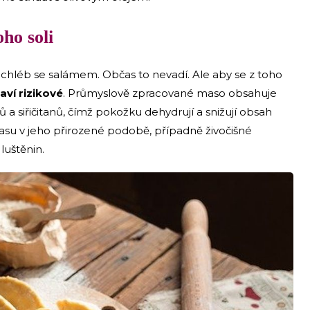
ho soli
ři chléb se salámem. Občas to nevadí. Ale aby se z toho
aví rizikové
. Průmyslově zpracované maso obsahuje
a siřičitanů, čímž pokožku dehydrují a snižují obsah
su v jeho přirozené podobě, případně živočišné
luštěnin.