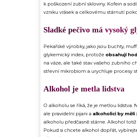
k poškození zubní skloviny. Kofein a sodí
vzniku vrásek a celkovému stárnutí poko
Sladké pečivo má vysoký g
Pekařské výrobky, jako jsou buchty, muffi
glykemický index, protože
obsahují ho
na váze, ale také stav vašeho zubního 
střevní mikrobiom a urychluje procesy s
Alkohol je metla lidstva
O alkoholu se říká, že je metlou lidstv
ale pravidelní pijani a
alkoholici by měli
alkoholu předčasně stárne. Alkohol totiž
Pokud si chcete alkohol dopřát, vybíre