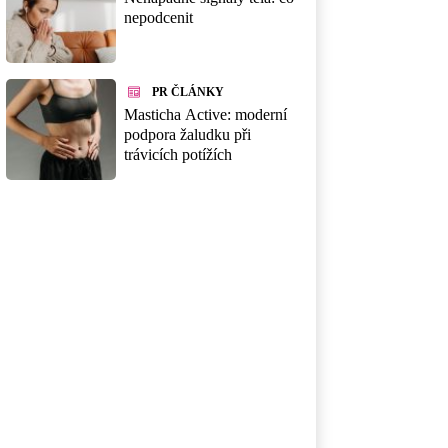
nepodcenit
PR ČLÁNKY
Masticha Active: moderní
podpora žaludku při
trávicích potížích