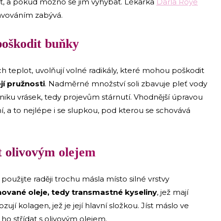
át, a pokud možno se jim vyhýbat. Lékařka
Darla Roye
ravováním zabývá.
oškodit buňky
h teplot, uvolňují volné radikály, které mohou poškodit
jí pružnosti
. Nadměrné množství soli zbavuje pleť vody
niku vrásek, tedy projevům stárnutí. Vhodnější úpravou
 a to nejlépe i se slupkou, pod kterou se schovává
t olivovým olejem
užijte raději trochu másla místo silné vrstvy
ované oleje, tedy transmastné kyseliny
, jež mají
ují kolagen, jež je její hlavní složkou. Jíst máslo ve
o střídat s olivovým olejem.