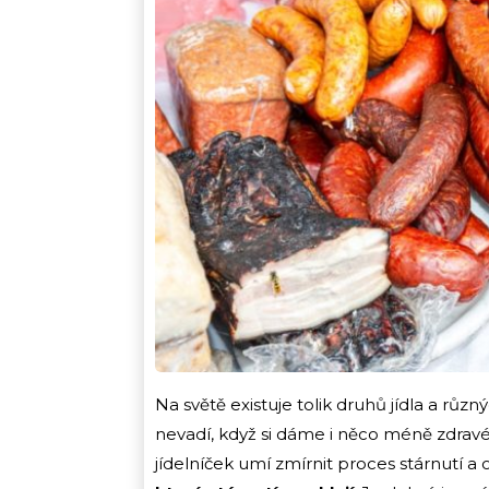
Na světě existuje tolik druhů jídla a růz
nevadí, když si dáme i něco méně zdrav
jídelníček umí zmírnit proces stárnutí a ov