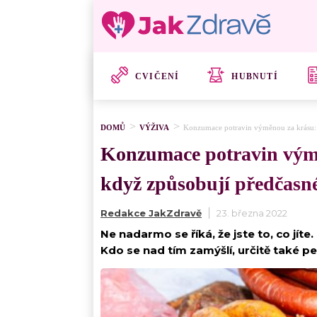
CVIČENÍ
HUBNUTÍ
DOMŮ
VÝŽIVA
Konzumace potravin výměnou za krásu: Čí
Konzumace potravin výměn
když způsobují předčasné
Redakce JakZdravě
23. března 2022
Ne nadarmo se říká, že jste to, co jíte
Kdo se nad tím zamýšlí, určitě také p