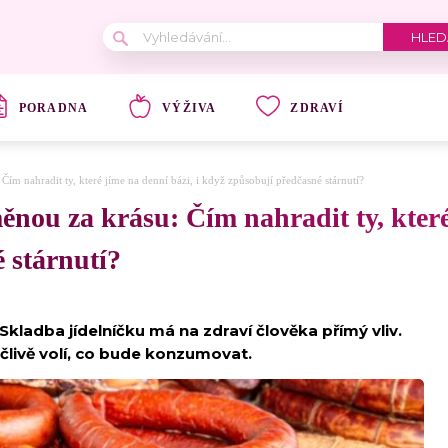
PORADNA
VÝŽIVA
ZDRAVÍ
m nahradit ty, které jíme na denní bázi, i když způsobují předčasné stárnutí?
ou za krásu: Čím nahradit ty, které 
 stárnutí?
. Skladba jídelníčku má na zdraví člověka přímý vliv.
ečlivě volí, co bude konzumovat.