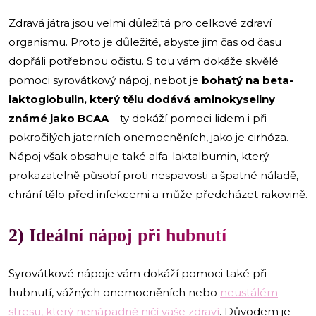
Zdravá játra jsou velmi důležitá pro celkové zdraví
organismu. Proto je důležité, abyste jim čas od času
dopřáli potřebnou očistu. S tou vám dokáže skvělé
pomoci syrovátkový nápoj, neboť je
bohatý na beta-
laktoglobulin, který tělu dodává aminokyseliny
známé jako BCAA
– ty dokáží pomoci lidem i při
pokročilých jaterních onemocněních, jako je cirhóza.
Nápoj však obsahuje také alfa-laktalbumin, který
prokazatelně působí proti nespavosti a špatné náladě,
chrání tělo před infekcemi a může předcházet rakovině.
2) Ideální nápoj při hubnutí
Syrovátkové nápoje vám dokáží pomoci také při
hubnutí, vážných onemocněních nebo
neustálém
stresu, který nenápadně ničí vaše zdraví
. Důvodem je