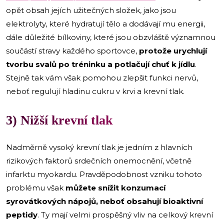
opět obsah jejích užitečných složek, jako jsou
elektrolyty, které hydratují tělo a dodávají mu energii,
dále důležité bílkoviny, které jsou obzvláště významnou
součástí stravy každého sportovce,
protože urychlují
tvorbu svalů po tréninku a potlačují chuť k jídlu
.
Stejně tak vám však pomohou zlepšit funkci nervů,
neboť regulují hladinu cukru v krvi a krevní tlak.
3) Nižší krevní tlak
Nadměrně vysoký krevní tlak je jedním z hlavních
rizikových faktorů srdečních onemocnění, včetně
infarktu myokardu. Pravděpodobnost vzniku tohoto
problému však
můžete snížit konzumací
syrovátkových nápojů, neboť obsahují bioaktivní
peptidy
. Ty mají velmi prospěšný vliv na celkový krevní