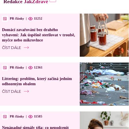
Redakce JakZdravě
PR články
|
11252
Domácí zavařování bez drahého
vybavení: Jak úspěšně sterilovat v troubě,
myčce nebo mikrovlnce
ČÍST DÁLE
PR články
|
12361
Littering: problém, který začíná jedním
odhozeným obalem
ČÍST DÁLE
PR články
|
11585
Nenápadné signály těla: co nepodcenit