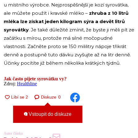
u místního výrobce. Nejprospěšnější je kozí syrovátka,
ale můžete použít i kravské mléko –
zhruba z 10 litrů
mléka lze získat jeden kilogram sýra a devět litrů
syrovátky
. Je také důležité zmínit, že byste ji měli pít ze
začátku s mírou, protože má silné močopudné
vlastnosti. Začněte proto se 150 mililitry nápoje třikrát
denně a postupně tuto dávku zvyšujte až na litr denně.
Účinky pocítíte již během několika krátkých týdnů.
Jak často pijete syrovátku vy?
Zdroj:
Healthline
Diskuze
0
Vstoupit do diskuze
Autor článku