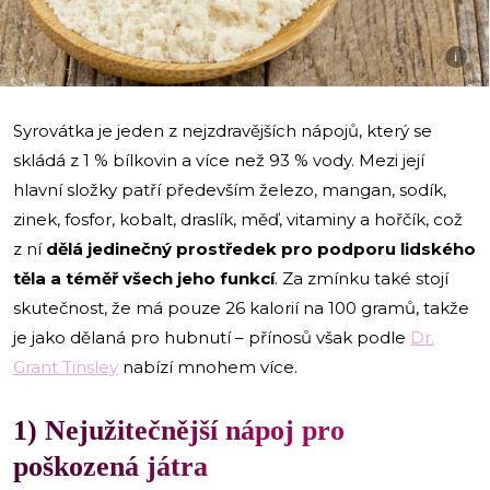
i
Syrovátka je jeden z nejzdravějších nápojů, který se
skládá z 1 % bílkovin a více než 93 % vody. Mezi její
hlavní složky patří především železo, mangan, sodík,
zinek, fosfor, kobalt, draslík, měď, vitaminy a hořčík, což
z ní
dělá jedinečný prostředek pro podporu lidského
těla a téměř všech jeho funkcí
. Za zmínku také stojí
skutečnost, že má pouze 26 kalorií na 100 gramů, takže
je jako dělaná pro hubnutí – přínosů však podle
Dr.
Grant Tinsley
nabízí mnohem více.
1) Nejužitečnější nápoj pro
poškozená játra