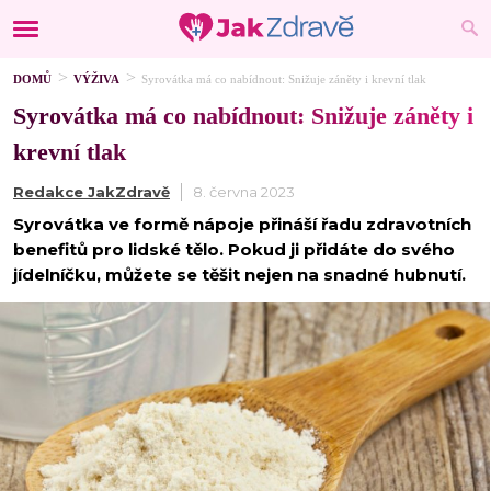
DOMŮ
VÝŽIVA
Syrovátka má co nabídnout: Snižuje záněty i krevní tlak
Syrovátka má co nabídnout: Snižuje záněty i
krevní tlak
Redakce JakZdravě
8. června 2023
Syrovátka ve formě nápoje přináší řadu zdravotních
benefitů pro lidské tělo. Pokud ji přidáte do svého
jídelníčku, můžete se těšit nejen na snadné hubnutí.