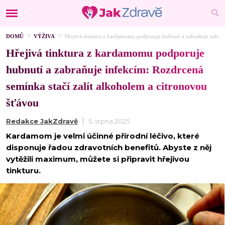
DOMŮ
VÝŽIVA
Hřejivá tinktura z kardamomu podporuje hubnutí a zabraňuje infekc
Hřejivá tinktura z kardamomu podporuje
hubnutí a zabraňuje infekcím: Rozdrcená
semínka stačí zalít alkoholem a citronovou
šťávou
Redakce JakZdravě
5. srpna 2025
Kardamom je velmi účinné přírodní léčivo, které
disponuje řadou zdravotních benefitů. Abyste z něj
vytěžili maximum, můžete si připravit hřejivou
tinkturu.