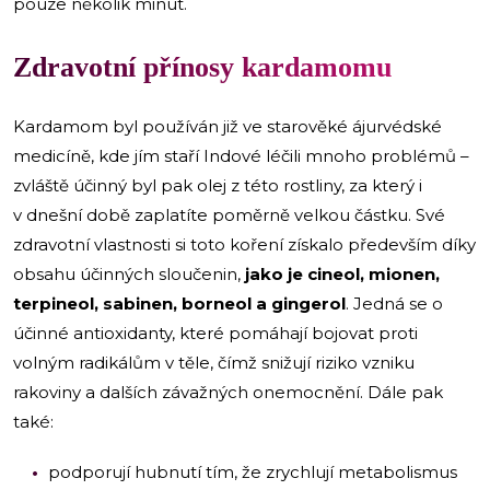
pouze několik minut.
Zdravotní přínosy kardamomu
Kardamom byl používán již ve starověké ájurvédské
medicíně, kde jím staří Indové léčili mnoho problémů –
zvláště účinný byl pak olej z této rostliny, za který i
v dnešní době zaplatíte poměrně velkou částku. Své
zdravotní vlastnosti si toto koření získalo především díky
obsahu účinných sloučenin,
jako je cineol, mionen,
terpineol, sabinen, borneol a gingerol
. Jedná se o
účinné antioxidanty, které pomáhají bojovat proti
volným radikálům v těle, čímž snižují riziko vzniku
rakoviny a dalších závažných onemocnění. Dále pak
také:
podporují hubnutí tím, že zrychlují metabolismus