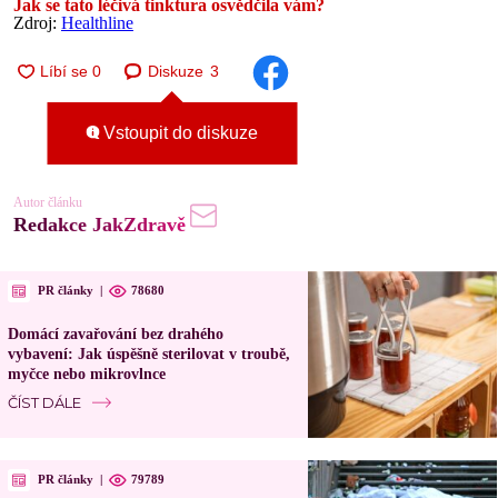
Jak se tato léčivá tinktura osvědčila vám?
Zdroj:
Healthline
Diskuze
3
Vstoupit do diskuze
Autor článku
Redakce JakZdravě
PR články
|
78680
Domácí zavařování bez drahého
vybavení: Jak úspěšně sterilovat v troubě,
myčce nebo mikrovlnce
ČÍST DÁLE
PR články
|
79789