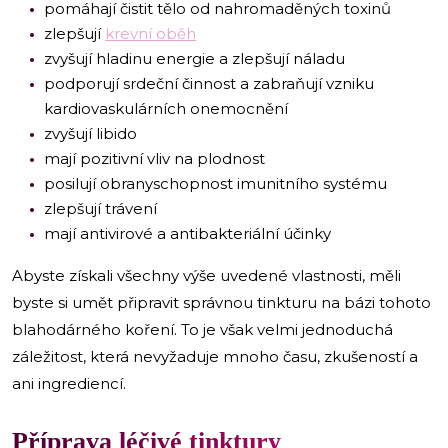
pomáhají čistit tělo od nahromaděných toxinů
zlepšují
krevní oběh
zvyšují hladinu energie a zlepšují náladu
podporují srdeční činnost a zabraňují vzniku
kardiovaskulárních onemocnění
zvyšují libido
mají pozitivní vliv na plodnost
posilují obranyschopnost imunitního systému
zlepšují trávení
mají antivirové a antibakteriální účinky
Abyste získali všechny výše uvedené vlastnosti, měli
byste si umět připravit správnou tinkturu na bázi tohoto
blahodárného koření. To je však velmi jednoduchá
záležitost, která nevyžaduje mnoho času, zkušeností a
ani ingrediencí.
Příprava léčivé tinktury