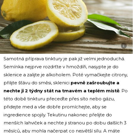
i
Samotná příprava tinktury je pak již velmi jednoduchá.
Semínka nejprve rozdrťte v hmoždíři, nasypte je do
sklenice a zalijte je alkoholem. Poté vymačkejte citrony,
přilijte šťávu do směsi, sklenici
pevně zašroubujte a
nechte ji 2 týdny stát na tmavém a teplém místě
. Po
této době tinkturu přeceďte přes síto nebo gázu,
přidejte med a vše dobře promíchejte, aby se
ingredience spojily. Tekutinu nakonec přelijte do
menších lahviček a nechte ji stranou po dobu dalších 3
měsíců, aby mohla načerpat co největší sílu. A máte