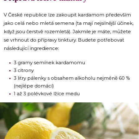
V České republice lze zakoupit kardamom především
jako celá nebo mletá semena (ta mají nejsilnější účinek,
když jsou čerstvě rozemletá). Jakmile je máte, můžete
se vrhnout do přípravy tinktury. Budete potřebovat
následující ingredience:
3 gramy semínek kardamomu
3 citrony
3 litry pálenky s obsahem alkoholu nejméně 60 %
(nejlépe domácí)
1 až 3 polévkové lžíce medu