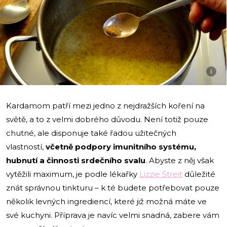
i
Kardamom patří mezi jedno z nejdražších koření na
světě, a to z velmi dobrého důvodu. Není totiž pouze
chutné, ale disponuje také řadou užitečných
vlastností,
včetně podpory imunitního systému,
hubnutí a činnosti srdečního svalu
. Abyste z něj však
vytěžili maximum, je podle lékařky
Lizzie Streit
důležité
znát správnou tinkturu – k té budete potřebovat pouze
několik levných ingrediencí, které již možná máte ve
své kuchyni. Příprava je navíc velmi snadná, zabere vám