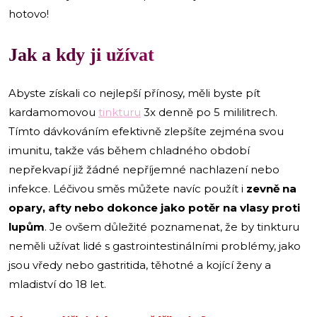
hotovo!
Jak a kdy ji užívat
Abyste získali co nejlepší přínosy, měli byste pít
kardamomovou
tinkturu
3x denně po 5 mililitrech.
Tímto dávkováním efektivně zlepšíte zejména svou
imunitu, takže vás během chladného období
nepřekvapí již žádné nepříjemné nachlazení nebo
infekce. Léčivou směs můžete navíc použít i
zevně na
opary, afty nebo dokonce jako potěr na vlasy proti
lupům
. Je ovšem důležité poznamenat, že by tinkturu
neměli užívat lidé s gastrointestinálními problémy, jako
jsou vředy nebo gastritida, těhotné a kojící ženy a
mladiství do 18 let.