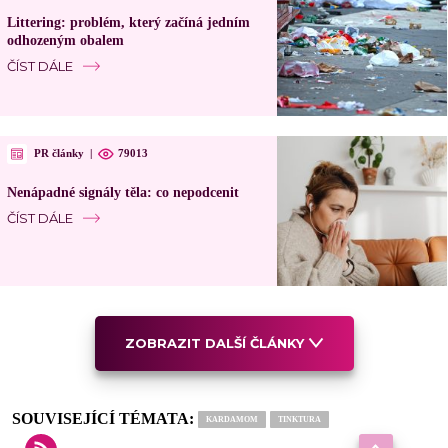
Littering: problém, který začíná jedním
odhozeným obalem
ČÍST DÁLE
PR články
|
79013
Nenápadné signály těla: co nepodcenit
ČÍST DÁLE
ZOBRAZIT DALŠÍ ČLÁNKY
SOUVISEJÍCÍ TÉMATA:
KARDAMOM
TINKTURA