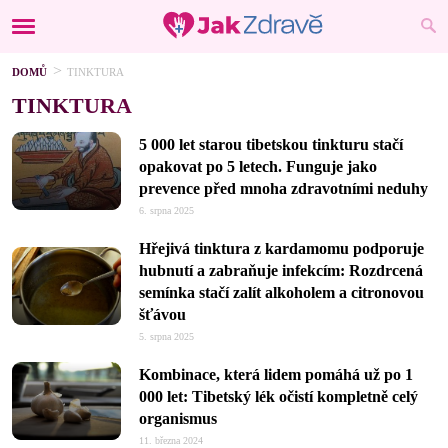
DOMŮ
TINKTURA
TINKTURA
5 000 let starou tibetskou tinkturu stačí
opakovat po 5 letech. Funguje jako
prevence před mnoha zdravotními neduhy
6. srpna 2025
Hřejivá tinktura z kardamomu podporuje
hubnutí a zabraňuje infekcím: Rozdrcená
semínka stačí zalít alkoholem a citronovou
šťávou
5. srpna 2025
Kombinace, která lidem pomáhá už po 1
000 let: Tibetský lék očistí kompletně celý
organismus
11. března 2024