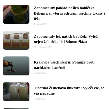
Zapomenutý poklad našich babiček:
Během pár vteřin odstraní všechny toxiny z
těla
1. ledna 2024
Zapomenutý lék našich babiček: Vyléčí
nejen žaludek, ale i štítnou žlázu
20. listopadu 2023
Královna všech likérů: Pomůže proti
nachlazení i anémii
8. října 2023
Tibetská česneková tinktura: Vyléčí vše, co
vás napadne
8. října 2023