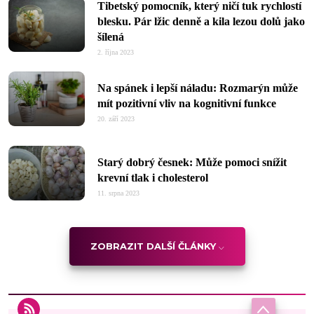
Tibetský pomocník, který ničí tuk rychlostí
blesku. Pár lžic denně a kila lezou dolů jako
šílená
2. října 2023
Na spánek i lepší náladu: Rozmarýn může
mít pozitivní vliv na kognitivní funkce
20. září 2023
Starý dobrý česnek: Může pomoci snížit
krevní tlak i cholesterol
11. srpna 2023
ZOBRAZIT DALŠÍ ČLÁNKY