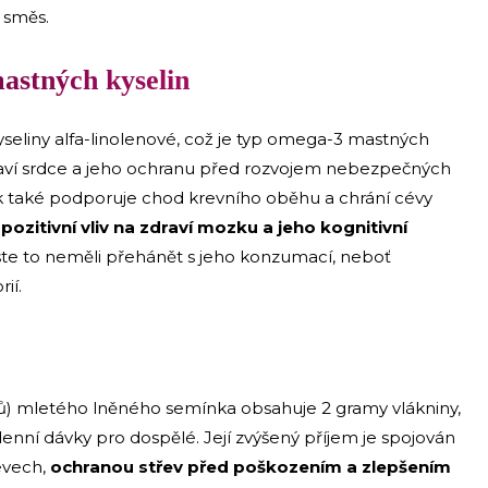
u směs.
astných kyselin
seliny alfa-linolenové, což je typ omega-3 mastných
zdraví srdce a jeho ochranu před rozvojem nebezpečných
k také podporuje chod krevního oběhu a chrání cévy
pozitivní vliv na zdraví mozku a jeho kognitivní
yste to neměli přehánět s jeho konzumací, neboť
ií.
ů) mletého lněného semínka obsahuje 2 gramy vlákniny,
enní dávky pro dospělé. Její zvýšený příjem je spojován
evech,
ochranou střev před poškozením a zlepšením