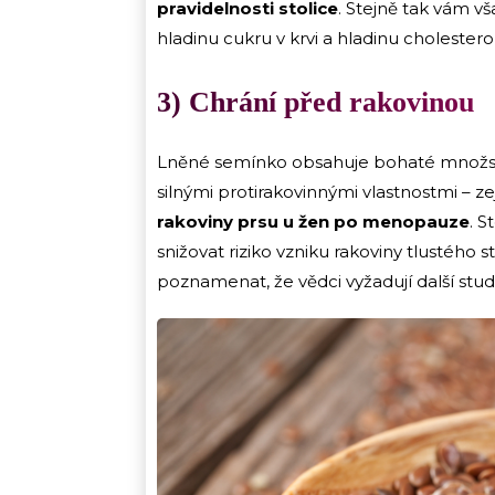
pravidelnosti stolice
. Stejně tak vám v
hladinu cukru v krvi a hladinu cholestero
3) Chrání před rakovinou
Lněné semínko obsahuje bohaté množství 
silnými protirakovinnými vlastnostmi – 
rakoviny prsu u žen po menopauze
. S
snižovat riziko vzniku rakoviny tlustého 
poznamenat, že vědci vyžadují další stud