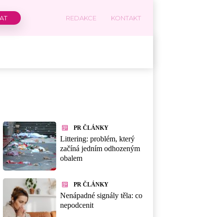
REDAKCE
KONTAKT
PR ČLÁNKY
Littering: problém, který
začíná jedním odhozeným
obalem
PR ČLÁNKY
Nenápadné signály těla: co
nepodcenit