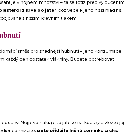
sahuje v hojném množství – ta se totiž před vyloučením
olesterol z krve do jater
, což vede k jeho nižší hladině.
 spojována s nižším krevním tlakem.
hubnutí
t domácí směs pro snadnější hubnutí – jeho konzumace
vám každý den dostatek vlákniny. Budete potřebovat
noduchý. Nejprve nakrájejte jablko na kousky a vložte jej
edience mixujte,
poté přidejte lněná semínka a chia