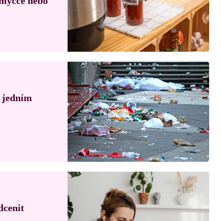
, myčce nebo
á jedním
dcenit