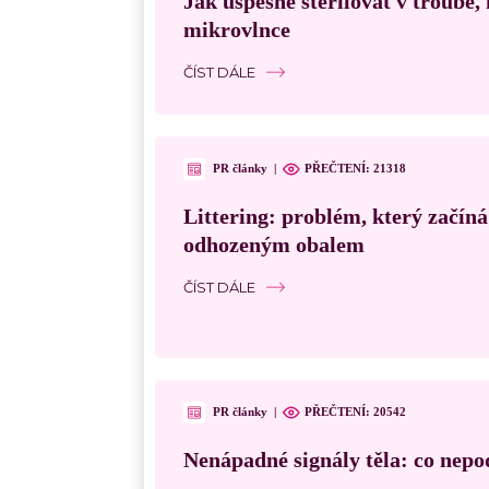
Jak úspěšně sterilovat v troubě
mikrovlnce
ČÍST DÁLE
PR články
|
PŘEČTENÍ:
21318
Littering: problém, který začín
odhozeným obalem
ČÍST DÁLE
PR články
|
PŘEČTENÍ:
20542
Nenápadné signály těla: co nepo