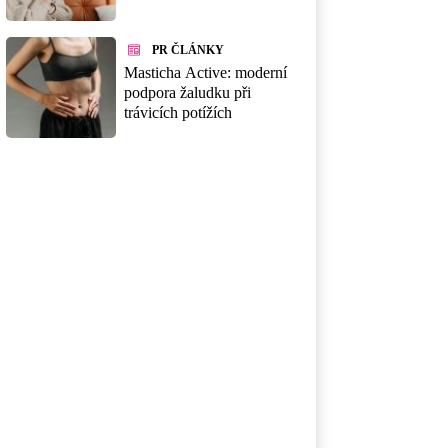
PR ČLÁNKY
Masticha Active: moderní
podpora žaludku při
trávicích potížích