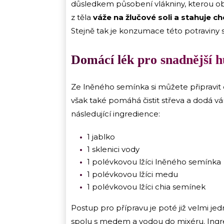
důsledkem působení vlákniny, kterou ob
z těla
váže na žlučové soli a stahuje ch
Stejně tak je konzumace této potraviny
Domácí lék pro snadnější 
Ze lněného semínka si můžete připravi
však také pomáhá čistit střeva a dodá 
následující ingredience:
1 jablko
1 sklenici vody
1 polévkovou lžíci lněného semínka
1 polévkovou lžíci medu
1 polévkovou lžíci chia semínek
Postup pro přípravu je poté již velmi jed
spolu s medem a vodou do mixéru. Ingr