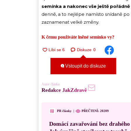
semínka a nakonec vše ještě pořádně
denně, a to nejlépe namísto snídaně po
zaznamenat velké změny.
K čemu používáte lněné semínko vy?
Diskuze
0
Vstoupit do diskuze
Autor článku
Redakce JakZdravě
PR články
|
PŘEČTENÍ:
20209
Domácí zavařování bez drahého