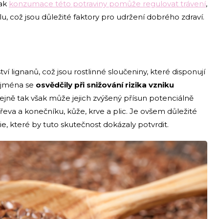
šak
konzumace této potraviny pomůže regulovat trávení
,
lu, což jsou důležité faktory pro udržení dobrého zdraví.
lignanů, což jsou rostlinné sloučeniny, které disponují
zejména se
osvědčily při snižování rizika vzniku
tejně tak však může jejich zvýšený přísun potenciálně
střeva a konečníku, kůže, krve a plic. Je ovšem důležité
ie, které by tuto skutečnost dokázaly potvrdit.