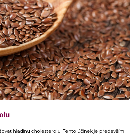
i
olu
vat hladinu cholesterolu. Tento účinek je především