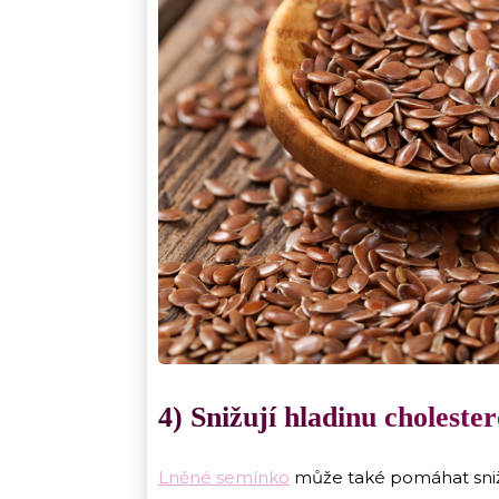
4) Snižují hladinu cholester
Lněné semínko
může také pomáhat snižo