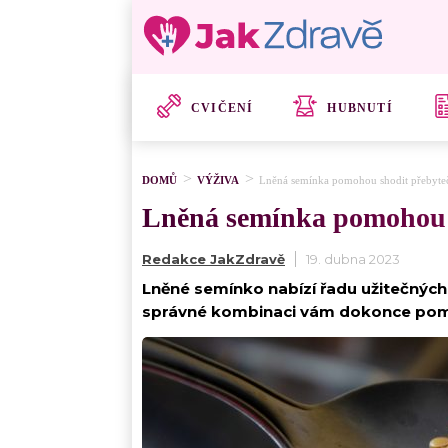
CVIČENÍ
HUBNUTÍ
DOMŮ
VÝŽIVA
Lněná semínka pomohou shodit přebyteč
Lněná semínka pomohou s
Redakce JakZdravě
19. dubna 2023
Lněné semínko nabízí řadu užitečných 
správné kombinaci vám dokonce pomů