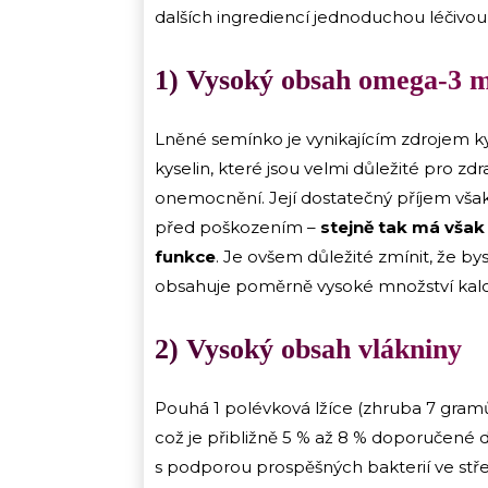
dalších ingrediencí jednoduchou léčivo
1) Vysoký obsah omega-3 m
Lněné semínko je vynikajícím zdrojem ky
kyselin, které jsou velmi důležité pro 
onemocnění. Její dostatečný příjem vša
před poškozením –
stejně tak má však 
funkce
. Je ovšem důležité zmínit, že b
obsahuje poměrně vysoké množství kalor
2) Vysoký obsah vlákniny
Pouhá 1 polévková lžíce (zhruba 7 gram
což je přibližně 5 % až 8 % doporučené d
s podporou prospěšných bakterií ve stř