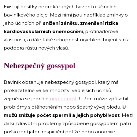
Existují desítky neprokázaných tvrzení o účincích
bavlníkového oleje. Mezi nimi jsou například zmínky o
jeho účincích při
snížení zánětu, zmenšení rizika
kardiovaskulárních onemocnění
, protinádorové
vlastnosti, a dále také schopnost urychlení hojení ran a
podpora růstu nových vlasů.
Nebezpečný gossypol
Bavlník obsahuje nebezpečný gossypol, který má
prokazatelně velké množství vedlejších účinků,
zejména se jedná o
neplodnost
. U žen může způsobit
problémy s otěhotněním nebo špatný vývoj plodu.
U
mužů snižuje počet spermií a jejich pohyblivost
. Mezi
další zdravotní problémy způsobené gossypolem patří
poškození jater, respirační potíže nebo anorexie.