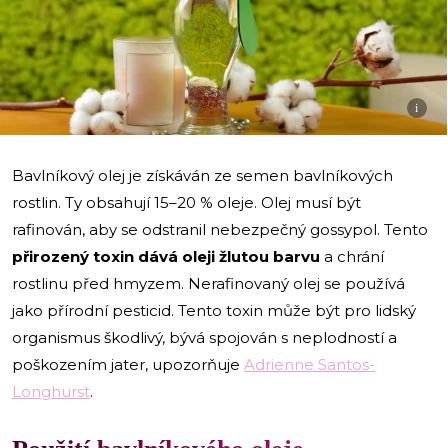
i
Bavlníkový olej je získáván ze semen bavlníkových
rostlin. Ty obsahují 15–20 % oleje. Olej musí být
rafinován, aby se odstranil nebezpečný gossypol. Tento
přirozený toxin dává oleji žlutou barvu
a chrání
rostlinu před hmyzem. Nerafinovaný olej se používá
jako přírodní pesticid. Tento toxin může být pro lidský
organismus škodlivý, bývá spojován s neplodností a
poškozením jater, upozorňuje
Adrienne Santos-
Longhurst
.