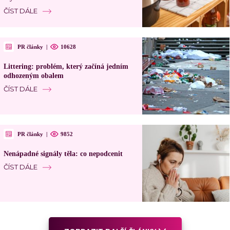
ČÍST DÁLE
PR články
|
10628
Littering: problém, který začíná jedním
odhozeným obalem
ČÍST DÁLE
PR články
|
9852
Nenápadné signály těla: co nepodcenit
ČÍST DÁLE