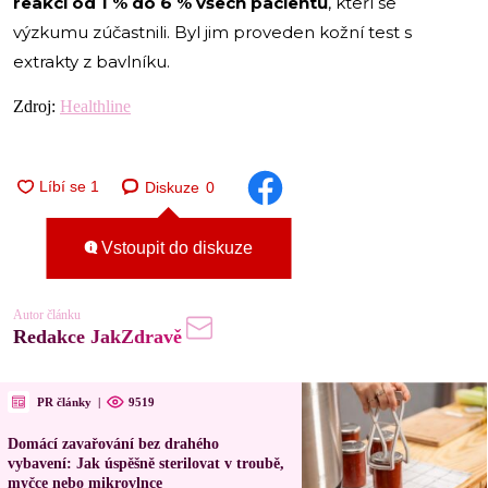
reakci od 1 % do 6 % všech pacientů
, kteří se
výzkumu zúčastnili. Byl jim proveden kožní test s
extrakty z bavlníku.
Zdroj:
Healthline
Diskuze
0
Vstoupit do diskuze
Autor článku
Redakce JakZdravě
PR články
|
9519
Domácí zavařování bez drahého
vybavení: Jak úspěšně sterilovat v troubě,
myčce nebo mikrovlnce