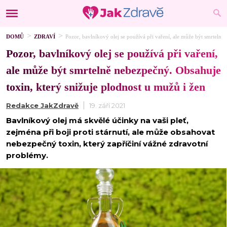
DOMŮ
ZDRAVÍ
Pozor, bavlníkový olej se používá při vaření, ale může být smrtelně
Pozor, bavlníkový olej se používá při vaření,
ale může být smrtelně nebezpečný. Obsahuje
toxin, který snižuje plodnost u mužů i žen
Redakce JakZdravě
19. září 2021
Bavlníkový olej má skvělé účinky na vaši pleť,
zejména při boji proti stárnutí, ale může obsahovat
nebezpečný toxin, který zapříčiní vážné zdravotní
problémy.