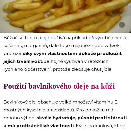
i
Běžně se tento olej používá například při výrobě chipsů,
sušenek, margarinů, dále také majonéz nebo zálivek,
protože
díky svým vlastnostem dokáže prodloužit
jejich trvanlivost
. Je hojně využíván v řetězcích
rychlého občerstvení, protože zlepšuje chuť jídla.
Použití bavlníkového oleje na kůži
Bavlníkový olej obsahuje velké množství vitamínu E,
mastných kyselin a antioxidantů. Pro pokožku má
mnoho výhod,
skvěle hydratuje, působí proti stárnutí
a má protizánětlivé vlastnosti
. Kyselina linolová, která