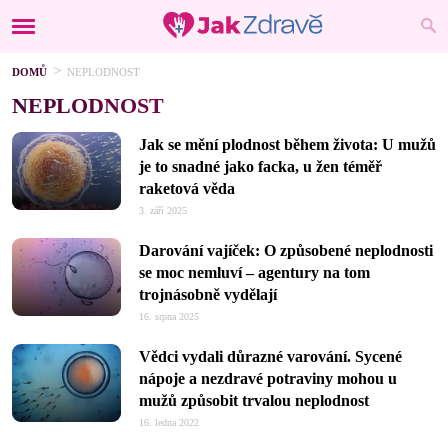
DOMŮ
NEPLODNOST
NEPLODNOST
Jak se mění plodnost během života: U mužů
je to snadné jako facka, u žen téměř
raketová věda
3. září 2025
Darování vajíček: O způsobené neplodnosti
se moc nemluví –⁠ agentury na tom
trojnásobně vydělají
16. srpna 2025
Vědci vydali důrazné varování. Sycené
nápoje a nezdravé potraviny mohou u
mužů způsobit trvalou neplodnost
16. ledna 2022