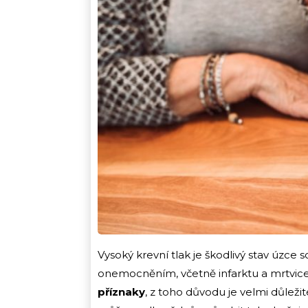
Vysoký krevní tlak je škodlivý stav úzce 
onemocněním, včetně infarktu a mrtvice.
příznaky
, z toho důvodu je velmi důleži