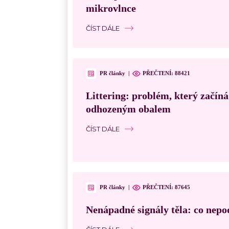
mikrovlnce
ČÍST DÁLE
PR články
|
PŘEČTENÍ:
88421
Littering: problém, který začín
odhozeným obalem
ČÍST DÁLE
PR články
|
PŘEČTENÍ:
87645
Nenápadné signály těla: co nepo