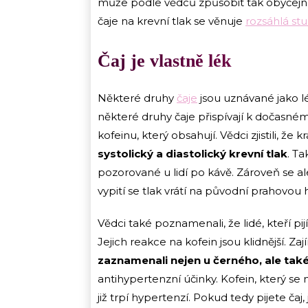
může podle vědců způsobit tak obyčejná v
čaje na krevní tlak se věnuje
rozsáhlá stu
Čaj je vlastně lék
Některé druhy
čaje
jsou uznávané jako l
některé druhy čaje přispívají k dočasné
kofeinu, který obsahují. Vědci zjistili, že 
systolický a diastolický krevní tlak
. Ta
pozorované u lidí po kávě. Zároveň se al
vypití se tlak vrátí na původní prahovou
Vědci také poznamenali, že lidé, kteří pi
Jejich reakce na kofein jsou klidnější. Za
zaznamenali nejen u černého, ale také
antihypertenzní účinky. Kofein, který se n
již trpí hypertenzí. Pokud tedy pijete čaj