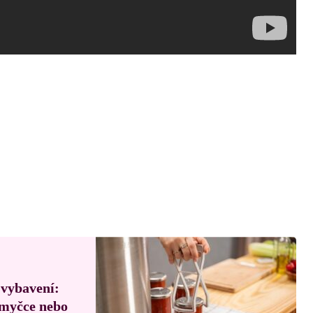
 vybavení:
, myčce nebo