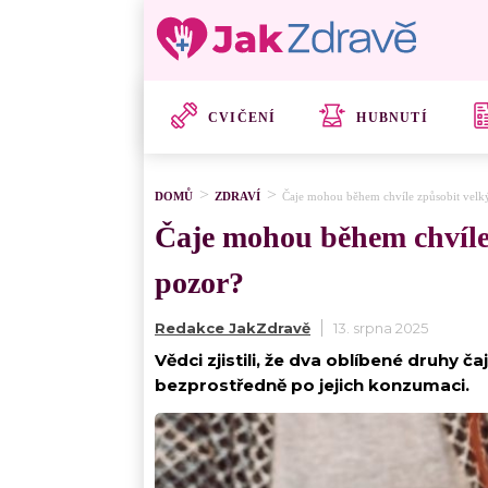
CVIČENÍ
HUBNUTÍ
DOMŮ
ZDRAVÍ
Čaje mohou během chvíle způsobit velký 
Čaje mohou během chvíle z
pozor?
Redakce JakZdravě
13. srpna 2025
Vědci zjistili, že dva oblíbené druh
bezprostředně po jejich konzumaci.