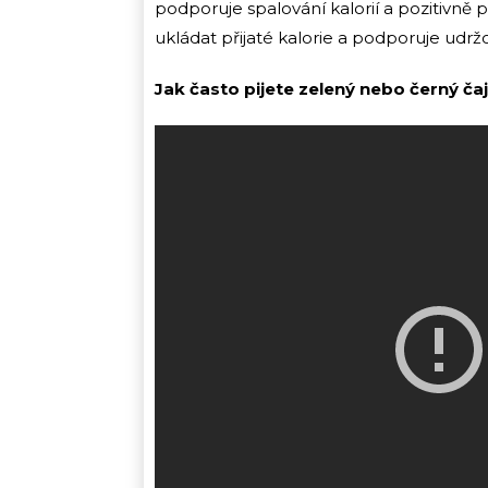
podporuje spalování kalorií a pozitivně
ukládat přijaté kalorie a podporuje udrž
Jak často pijete zelený nebo černý ča