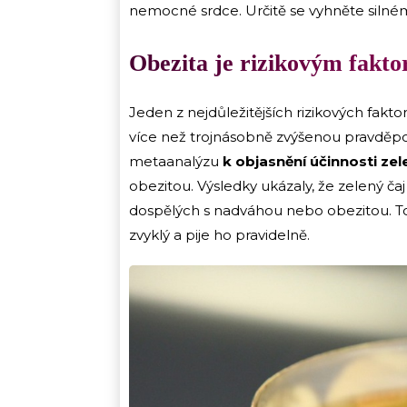
nemocné srdce. Určitě se vyhněte silném
Obezita je rizikovým fakt
Jeden z nejdůležitějších rizikových fakto
více než trojnásobně zvýšenou pravděpo
metaanalýzu
k objasnění účinnosti zel
obezitou. Výsledky ukázaly, že zelený ča
dospělých s nadváhou nebo obezitou. To 
zvyklý a pije ho pravidelně.