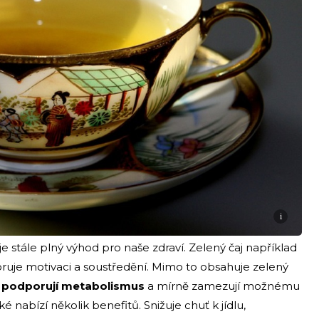
i
 je stále plný výhod pro naše zdraví. Zelený čaj například
ruje motivaci a soustředění. Mimo to obsahuje zelený
é podporují metabolismus
a mírně zamezují možnému
 nabízí několik benefitů. Snižuje chuť k jídlu,