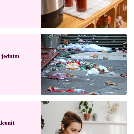
á jedním
dcenit