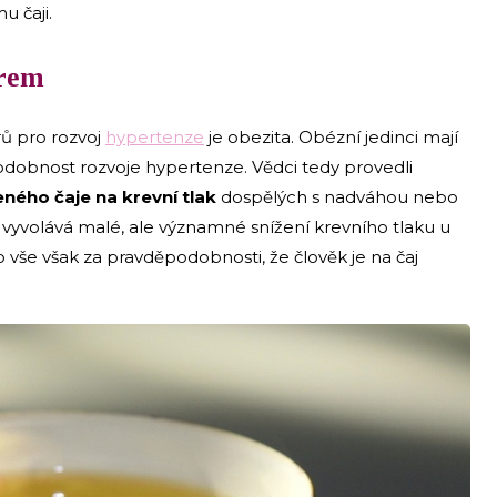
u čaji.
orem
rů pro rozvoj
hypertenze
je obezita. Obézní jedinci mají
dobnost rozvoje hypertenze. Vědci tedy provedli
eného čaje na krevní tlak
dospělých s nadváhou nebo
j vyvolává malé, ale významné snížení krevního tlaku u
vše však za pravděpodobnosti, že člověk je na čaj