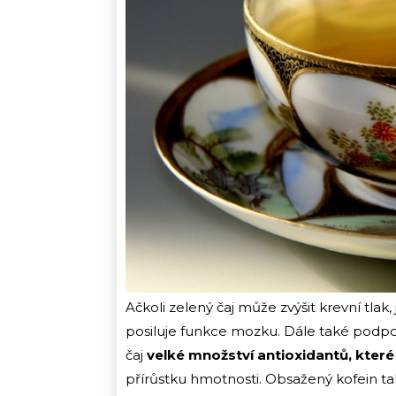
Ačkoli zelený čaj může zvýšit krevní tlak,
posiluje funkce mozku. Dále také podpo
čaj
velké množství antioxidantů, kter
přírůstku hmotnosti. Obsažený kofein také