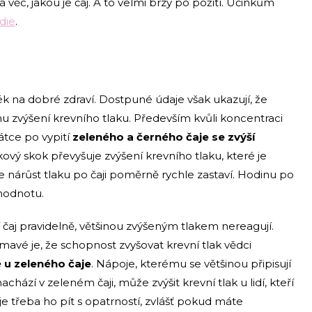
ěc, jakou je čaj. A to velmi brzy po požití. Účinkům
die
.
ék na dobré zdraví. Dostpuné údaje však ukazují, že
mu zvýšení krevního tlaku. Především kvůli koncentraci
krátce po vypití
zeleného a černého čaje se zvýší
kový skok převyšuje zvýšení krevního tlaku, které je
e nárůst tlaku po čaji poměrně rychle zastaví. Hodinu po
 hodnotu.
jí čaj pravidelně, většinou zvýšeným tlakem nereagují.
jímavé je, že schopnost zvyšovat krevní tlak vědci
 u zeleného čaje
. Nápoje, kterému se většinou připisují
achází v zeleném čaji, může zvýšit krevní tlak u lidí, kteří
, je třeba ho pít s opatrností, zvlášť pokud máte