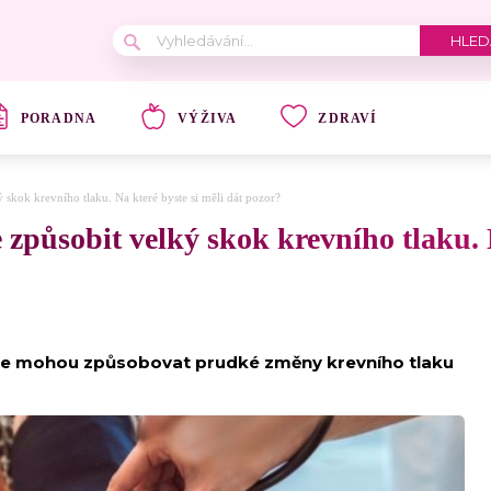
PORADNA
VÝŽIVA
ZDRAVÍ
skok krevního tlaku. Na které byste si měli dát pozor?
působit velký skok krevního tlaku. N
y čaje mohou způsobovat prudké změny krevního tlaku