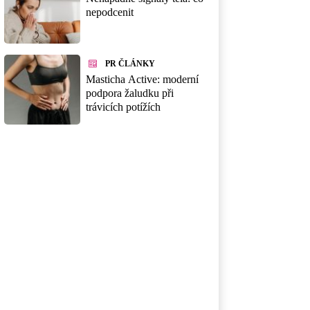
nepodcenit
PR ČLÁNKY
Masticha Active: moderní
podpora žaludku při
trávicích potížích