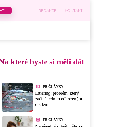
REDAKCE
KONTAKT
a které byste si měli dát
PR ČLÁNKY
Littering: problém, který
začíná jedním odhozeným
obalem
PR ČLÁNKY
Nenápadné signály těla: co