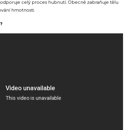
 podporuje celý proces hubnutí. Obecně zabraňuje tělu
ování hmotnosti.
j?