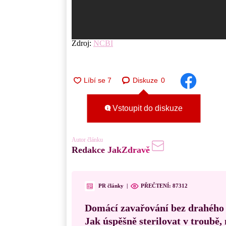
Zdroj:
NCBI
Diskuze
0
Vstoupit do diskuze
Autor článku
Redakce JakZdravě
PR články
|
PŘEČTENÍ:
87312
Domácí zavařování bez drahého
Jak úspěšně sterilovat v troubě