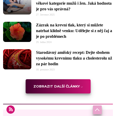
věkové kategorie mužů i žen. Jaká hodnota
je pro vás správná?
27. července 2025
Zázrak na krevní tlak, který si můžete
natrhat klidně venku: Udělejte si z něj čaj a
je po problémech
29. ledna 2024
Starodávný amišský recept: Dejte sbohem
vysokému krevnímu tlaku a cholesterolu už
za pár hodin
18. prosince 2023
ZOBRAZIT DALŠÍ ČLÁNKY