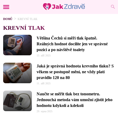
DOMŮ
KREVNÍ TLAK
KREVNÍ TLAK
Většina Čechů si měří tlak špatně.
Reálných hodnot docílíte jen ve správné
pozici a po návštěvě toalety
13. září 2025
Jaká je správná hodnota krevního tlaku? S
věkem se postupně mění, ne vždy platí
pravidlo 120 na 80
11. září 2025
Naučte se měřit tlak bez tonometru.
Jednouchá metoda vám umožní zjistit jeho
hodnotu kdykoli a kdekoli
29. srpna 2025