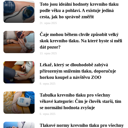
Toto jsou ideální hodnoty krevního tlaku
podle věku a pohlaví. A existuje jediná
cesta, jak ho správně změřit
21. srpna 2025
Čaje mohou během chvíle způsobit velký
skok krevního tlaku. Na které byste si měli
dát pozor?
13. srpna 2025
Lékař, který se dlouhodobě zabývá
přirozeným snížením tlaku, doporučuje
horkou koupel a návštěvu ZOO
8. srpna 2025
Tabulka krevního tlaku pro všechny
věkové kategorie: Čím je člověk starší, tím
se normální hodnota zvyšuje
6. srpna 2025
Tlakové normy krevního tlaku pro všechny