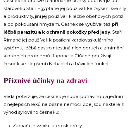
Česnek se pro své blahodárné účinky používá již od
starověku Staří Egypťané jej používali ke zvýšení své síly
a produktivity, jiní jej používali k léčbě oběhových potíží
a po pokousání hmyzem. Česnek se využíval též
při
léčbě parazitů a k ochraně pokožky před jedy
. Staří
Římané jej používali k posílení kardiovaskulárního
systému, léčbě gastrointestinálních poruch a zmírnění
kloubních problémů. Japonci a Číňané používají
česnek ke zlepšení dýchacích a trávicích funkcí.
Příznivé účinky na zdraví
Věda potvrzuje, že česnek je superpotravinou a jedním
z nejlepších léků na běžné nemoci. Zde jsou některé z
výhod syrového česneku:
Zabraňuje vzniku aterosklerózy