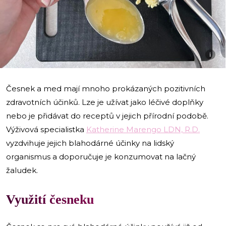
i
Česnek a med mají mnoho prokázaných pozitivních
zdravotních účinků. Lze je užívat jako léčivé doplňky
nebo je přidávat do receptů v jejich přírodní podobě.
Výživová specialistka
Katherine Marengo LDN, R.D.
vyzdvihuje jejich blahodárné účinky na lidský
organismus a doporučuje je konzumovat na lačný
žaludek.
Využití česneku