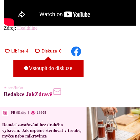
Zdroj:
Healthline
Diskuze
0
Vstoupit do diskuze
Autor článku
Redakce JakZdravě
PR články
|
19908
Domácí zavařování bez drahého
vybavení: Jak úspěšně sterilovat v troubě,
myčce nebo mikrovlnce