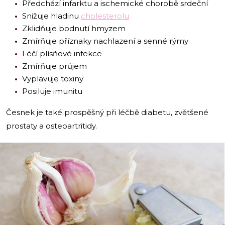
Předchází infarktu a ischemické chorobě srdeční
Snižuje hladinu
cholesterolu
Zklidňuje bodnutí hmyzem
Zmírňuje příznaky nachlazení a senné rýmy
Léčí plísňové infekce
Zmírňuje průjem
Vyplavuje toxiny
Posiluje imunitu
Česnek je také prospěšný při léčbě diabetu, zvětšené
prostaty a osteoartritidy.