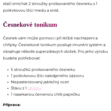
stačí smíchat 2 stroužky prolisovaného česneku s 1
polévkovou lžící medu a sníst.
Česnekové tonikum
Česnek vám může pomoci i při léčbě nachlazení a
chřipky. Česnekové tonikum posiluje imunitní systém a
obsahuje několik superzdravých složek. Pro jeho výrobu
budete potřebovat:
5 stroužků prolisovaného česneku
1 polévkovou lžíci nakrájeného zázvoru
Nepasterizovaný jablečný ocet
Šťávu z 1
citrónu
1 nasekanou červenou chilli papričku
Příprava: