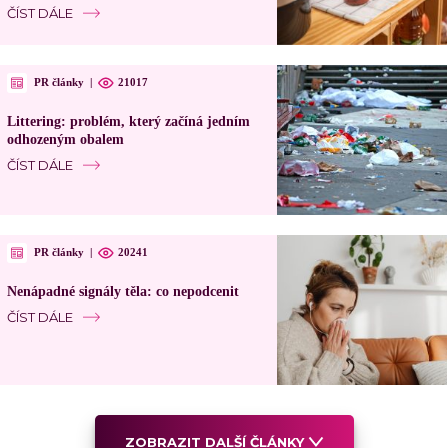
ČÍST DÁLE
PR články
|
21017
Littering: problém, který začíná jedním
odhozeným obalem
ČÍST DÁLE
PR články
|
20241
Nenápadné signály těla: co nepodcenit
ČÍST DÁLE
ZOBRAZIT DALŠÍ ČLÁNKY