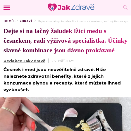
DOMŮ
ZDRAVÍ
Dejte si na lačný žaludek lžíci medu s česnekem, radí výživová spe
Dejte si na lačný žaludek lžíci medu s
česnekem, radí výživová specialistka. Účinky
slavné kombinace jsou dávno prokázané
Redakce JakZdravě
23. září 2025
Česnek i med jsou neuvěřitelně zdravé. Níže
naleznete zdravotní benefity, které z jejich
konzumace plynou a recepty, které můžete ihned
vyzkoušet.