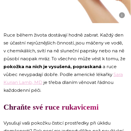
i
Ruce během života dostávají hodně zabrat. Každý den
se účastní nejrůznějších činností, jsou máčeny ve vodě,
v chemikáliích, svítí na ně sluneční paprsky nebo na ně
působí naopak mráz. To všechno může vést k tomu, že
pokožka na nich je vysušená, popraskaná
a ruce
vůbec nevypadají dobře. Podle americké lékařky
Sara
Kurian Lamb, MD
je třeba dlaním věnovat řádnou
každodenní péči.
Chraňte své ruce rukavicemi
Vysušují vaši pokožku čisticí prostředky při úklidu
domácnosti? Pak není nic jednoduššího než používání