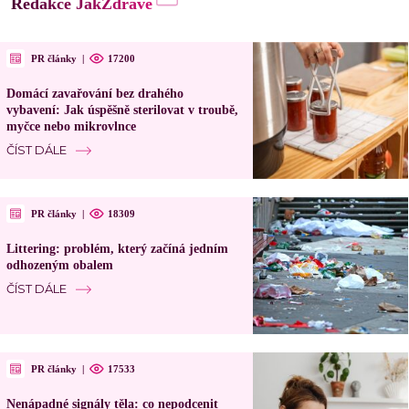
Redakce JakZdravě
PR články
|
17200
Domácí zavařování bez drahého
vybavení: Jak úspěšně sterilovat v troubě,
myčce nebo mikrovlnce
ČÍST DÁLE
PR články
|
18309
Littering: problém, který začíná jedním
odhozeným obalem
ČÍST DÁLE
PR články
|
17533
Nenápadné signály těla: co nepodcenit