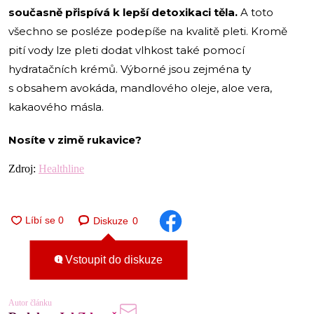
současně přispívá k lepší detoxikaci těla.
A toto
všechno se posléze podepíše na kvalitě pleti. Kromě
pití vody lze pleti dodat vlhkost také pomocí
hydratačních krémů. Výborné jsou zejména ty
s obsahem avokáda, mandlového oleje, aloe vera,
kakaového másla.
Nosíte v zimě rukavice?
Zdroj:
Healthline
Diskuze
0
Vstoupit do diskuze
Autor článku