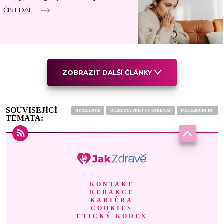
ČÍST DÁLE
ZOBRAZIT DALŠÍ ČLÁNKY
SOUVISEJÍCÍ
HYDRATACE
OCHRANA PŘED UV ZÁŘENÍM
POKOŽKA RUKU
TÉMATA:
KONTAKT
REDAKCE
KARIÉRA
COOKIES
ETICKÝ KODEX