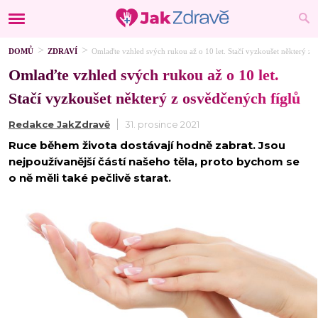
DOMŮ
ZDRAVÍ
Omlaďte vzhled svých rukou až o 10 let. Stačí vyzkoušet některý z 
Omlaďte vzhled svých rukou až o 10 let.
Stačí vyzkoušet některý z osvědčených fíglů
Redakce JakZdravě
31. prosince 2021
Ruce během života dostávají hodně zabrat. Jsou
nejpoužívanější částí našeho těla, proto bychom se
o ně měli také pečlivě starat.