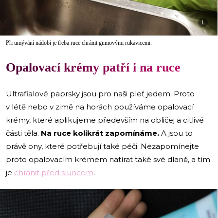
i
Při umývání nádobí je třeba ruce chránit gumovými rukavicemi.
Opalovací krémy patří i na ruce
Ultrafialové paprsky jsou pro naši pleť jedem. Proto
v létě nebo v zimě na horách používáme opalovací
krémy, které aplikujeme především na obličej a citlivé
části těla.
Na ruce kolikrát zapomínáme.
A jsou to
právě ony, které potřebují také péči. Nezapomínejte
proto opalovacím krémem natírat také své dlaně, a tím
je
chránit před sluncem
.