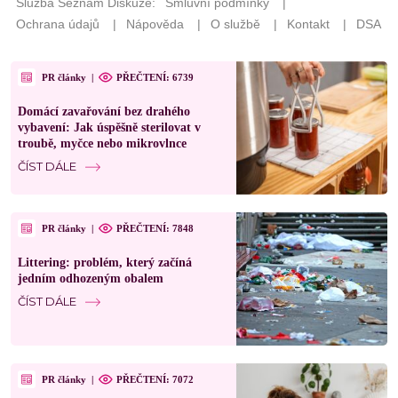
PR články
|
PŘEČTENÍ: 6739
Domácí zavařování bez drahého
vybavení: Jak úspěšně sterilovat v
troubě, myčce nebo mikrovlnce
ČÍST DÁLE
PR články
|
PŘEČTENÍ: 7848
Littering: problém, který začíná
jedním odhozeným obalem
ČÍST DÁLE
PR články
|
PŘEČTENÍ: 7072