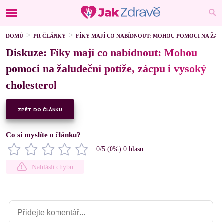
DOMŮ
PR ČLÁNKY
FÍKY MAJÍ CO NABÍDNOUT: MOHOU POMOCI NA ŽAL
Diskuze: Fíky mají co nabídnout: Mohou
pomoci na žaludeční potíže, zácpu i vysoký
cholesterol
ZPĚT DO ČLÁNKU
Co si myslíte o článku?
0
/5 (
0
%)
0
hlasů
Nahlásit chybu