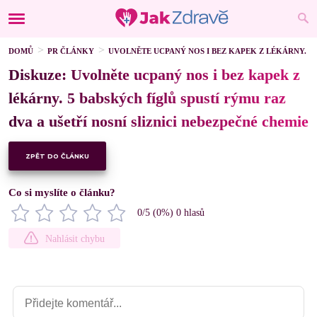
DOMŮ
PR ČLÁNKY
UVOLNĚTE UCPANÝ NOS I BEZ KAPEK Z LÉKÁRNY. 5 
Diskuze: Uvolněte ucpaný nos i bez kapek z
lékárny. 5 babských fíglů spustí rýmu raz
dva a ušetří nosní sliznici nebezpečné chemie
ZPĚT DO ČLÁNKU
Co si myslíte o článku?
0
/5 (
0
%)
0
hlasů
Nahlásit chybu