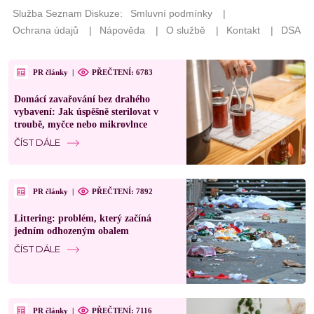
PR články
|
PŘEČTENÍ: 6783
Domácí zavařování bez drahého
vybavení: Jak úspěšně sterilovat v
troubě, myčce nebo mikrovlnce
ČÍST DÁLE
PR články
|
PŘEČTENÍ: 7892
Littering: problém, který začíná
jedním odhozeným obalem
ČÍST DÁLE
PR články
|
PŘEČTENÍ: 7116