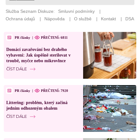
PR články
|
PŘEČTENÍ: 6811
Domácí zavařování bez drahého
vybavení: Jak úspěšně sterilovat v
troubě, myčce nebo mikrovlnce
ČÍST DÁLE
PR články
|
PŘEČTENÍ: 7920
Littering: problém, který začíná
jedním odhozeným obalem
ČÍST DÁLE