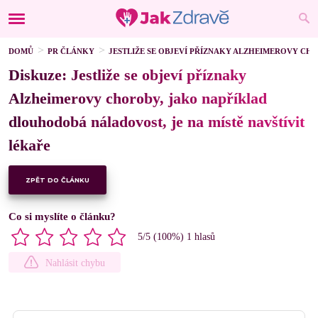
DOMŮ
PR ČLÁNKY
JESTLIŽE SE OBJEVÍ PŘÍZNAKY ALZHEIMEROVY CH
Diskuze: Jestliže se objeví příznaky
Alzheimerovy choroby, jako například
dlouhodobá náladovost, je na místě navštívit
lékaře
ZPĚT DO ČLÁNKU
Co si myslíte o článku?
5
/5 (
100
%)
1
hlasů
Nahlásit chybu