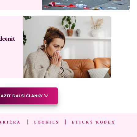
dcenit
AZIT DALŠÍ ČLÁNKY
ARIÉRA
COOKIES
ETICKÝ KODEX