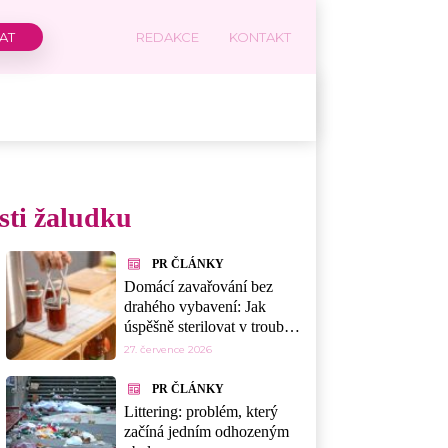
REDAKCE
KONTAKT
esti žaludku
PR ČLÁNKY
Domácí zavařování bez
drahého vybavení: Jak
úspěšně sterilovat v troubě,
myčce nebo mikrovlnce
27. července 2026
PR ČLÁNKY
Littering: problém, který
začíná jedním odhozeným