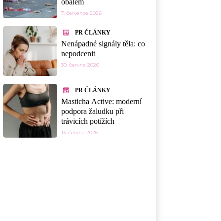
obalem
7. července 2026
PR ČLÁNKY
Nenápadné signály těla: co
nepodcenit
30. června 2026
PR ČLÁNKY
Masticha Active: moderní
podpora žaludku při
trávicích potížích
13. června 2026