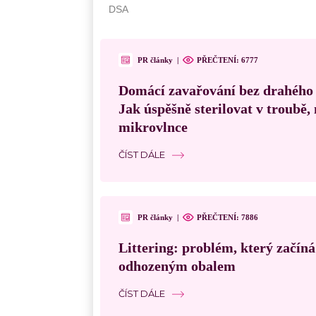
PR články
|
PŘEČTENÍ: 6777
Domácí zavařování bez drahého
Jak úspěšně sterilovat v troubě
mikrovlnce
ČÍST DÁLE
PR články
|
PŘEČTENÍ: 7886
Littering: problém, který začín
odhozeným obalem
ČÍST DÁLE