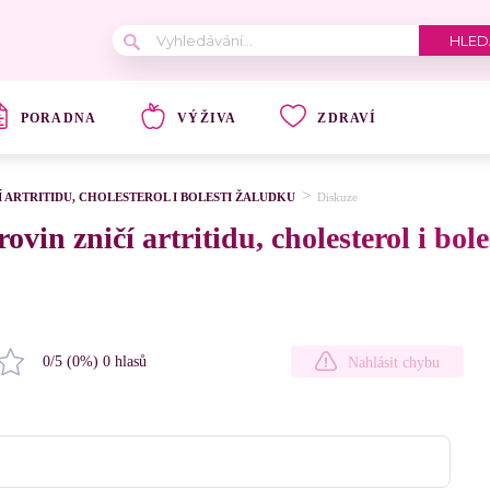
PORADNA
VÝŽIVA
ZDRAVÍ
 ARTRITIDU, CHOLESTEROL I BOLESTI ŽALUDKU
Diskuze
vin zničí artritidu, cholesterol i bol
0
/5 (
0
%)
0
hlasů
Nahlásit chybu