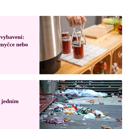
 vybavení:
, myčce nebo
á jedním