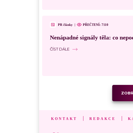
PR články
|
PŘEČTENÍ: 7110
Nenápadné signály těla: co nepo
ČÍST DÁLE
ZOBR
KONTAKT
REDAKCE
K