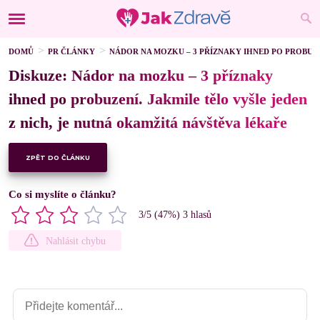
DOMŮ
PR ČLÁNKY
NÁDOR NA MOZKU – 3 PŘÍZNAKY IHNED PO PROBUZE
Diskuze: Nádor na mozku – 3 příznaky
ihned po probuzení. Jakmile tělo vyšle jeden
z nich, je nutná okamžitá návštěva lékaře
ZPĚT DO ČLÁNKU
Co si myslíte o článku?
3
/5 (
47
%)
3
hlasů
Nahlásit chybu