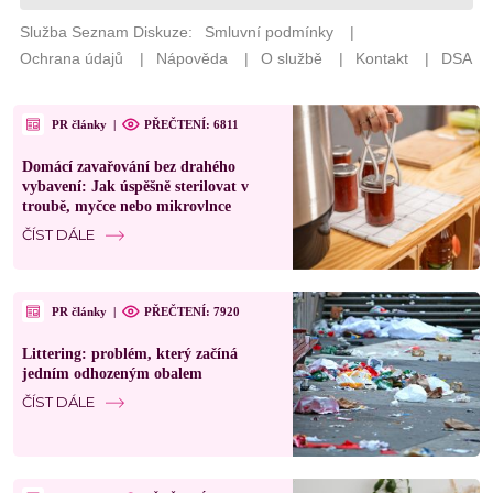
PR články
|
PŘEČTENÍ: 6811
Domácí zavařování bez drahého
vybavení: Jak úspěšně sterilovat v
troubě, myčce nebo mikrovlnce
ČÍST DÁLE
PR články
|
PŘEČTENÍ: 7920
Littering: problém, který začíná
jedním odhozeným obalem
ČÍST DÁLE