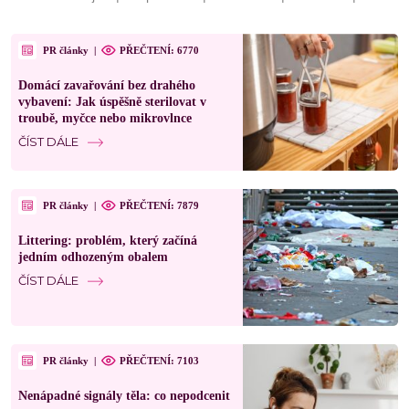
PR články
|
PŘEČTENÍ: 6770
Domácí zavařování bez drahého
vybavení: Jak úspěšně sterilovat v
troubě, myčce nebo mikrovlnce
ČÍST DÁLE
PR články
|
PŘEČTENÍ: 7879
Littering: problém, který začíná
jedním odhozeným obalem
ČÍST DÁLE
PR články
|
PŘEČTENÍ: 7103
Nenápadné signály těla: co nepodcenit