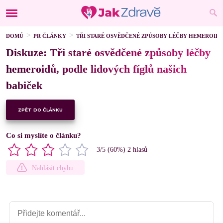
DOMŮ
PR ČLÁNKY
TŘI STARÉ OSVĚDČENÉ ZPŮSOBY LÉČBY HEMEROIDŮ
Diskuze: Tři staré osvědčené způsoby léčby
hemeroidů, podle lidových fíglů našich
babiček
ZPĚT DO ČLÁNKU
Co si myslíte o článku?
3
/5 (
60
%)
2
hlasů
Nahlásit chybu