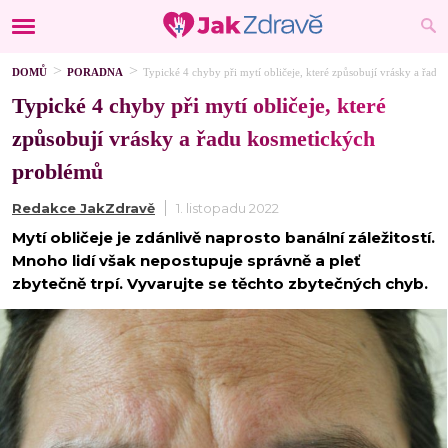
DOMŮ
PORADNA
Typické 4 chyby při mytí obličeje, které způsobují vrásky a řad
Typické 4 chyby při mytí obličeje, které
způsobují vrásky a řadu kosmetických
problémů
Redakce JakZdravě
1. listopadu 2022
Mytí obličeje je zdánlivě naprosto banální záležitostí.
Mnoho lidí však nepostupuje správně a pleť
zbytečně trpí. Vyvarujte se těchto zbytečných chyb.