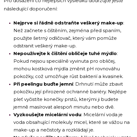
Pro dosažení co nejlepších výsledků dodržujte ještě
následující doporučení:
Nejprve si řádně odstraňte veškerý make-up
:
Než začnete s čištěním, zejména před spaním,
použijte šetrný odličovač, který vám pomůže
odstranit veškerý make-up.
Nepoužívejte k čištění obličeje tuhé mýdlo
:
Pokud nejsou speciálně vyvinuta pro obličej,
mohou kostková mýdla změnit pH rovnováhu
pokožky, což umožňuje růst bakterií a kvasinek.
Při peelingu buďte jemní
: Drhnutí může zbavit
pokožku její přirozené ochranné bariéry. Nejlépe
pleť vyčistíte konečky prstů, kterými ji budete
jemně masírovat alespoň minutu nebo dvě.
Vyzkoušejte micelární vodu
: Micelární voda je
voda obsahující molekuly micel, které se vážou na
make-up a nečistoty a rozkládají je.