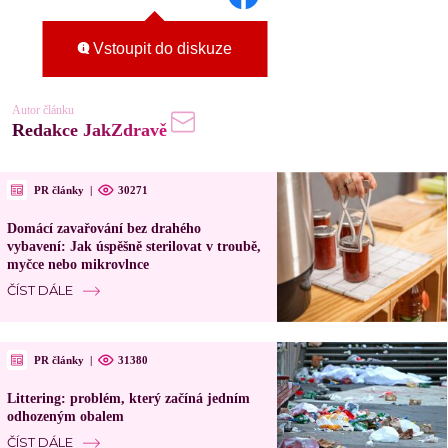
Vstoupit do diskuze
Autor článku
Redakce JakZdravě
PR články
|
30271
Domácí zavařování bez drahého
vybavení: Jak úspěšně sterilovat v troubě,
myčce nebo mikrovlnce
ČÍST DÁLE
PR články
|
31380
Littering: problém, který začíná jedním
odhozeným obalem
ČÍST DÁLE