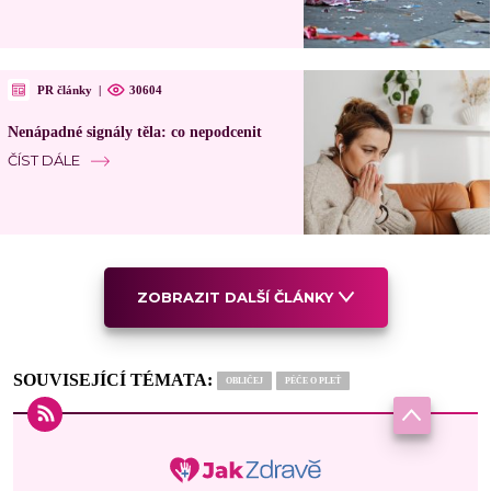
PR články
|
30604
Nenápadné signály těla: co nepodcenit
ČÍST DÁLE
ZOBRAZIT DALŠÍ ČLÁNKY
SOUVISEJÍCÍ TÉMATA:
OBLIČEJ
PÉČE O PLEŤ