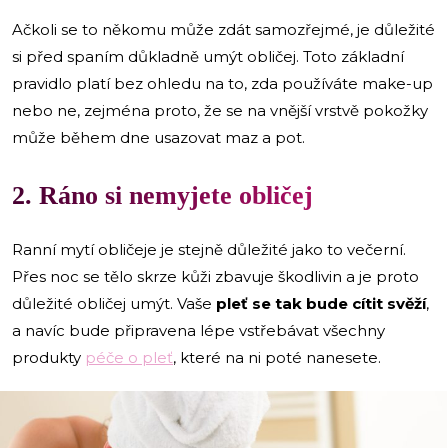
Ačkoli se to někomu může zdát samozřejmé, je důležité
si před spaním důkladně umýt obličej. Toto základní
pravidlo platí bez ohledu na to, zda používáte make-up
nebo ne, zejména proto, že se na vnější vrstvě pokožky
může během dne usazovat maz a pot.
2. Ráno si nemyjete obličej
Ranní mytí obličeje je stejně důležité jako to večerní.
Přes noc se tělo skrze kůži zbavuje škodlivin a je proto
důležité obličej umýt. Vaše
pleť se tak bude cítit svěží
,
a navíc bude připravena lépe vstřebávat všechny
produkty
péče o pleť
, které na ni poté nanesete.