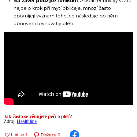
Na závěr použijte tonikum
: Ačkoli technicky vzato
nejde o krok při mytí obličeje, mnozí často
opomíjejí význam toho, co následuje po něm:
obnovení rovnováhy pleti.
Jak často se věnujete péči o pleť?
Zdroj:
Healthline
Diskuze
0