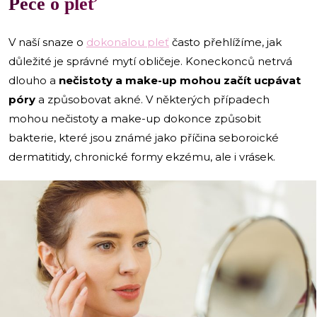
Péče o pleť
V naší snaze o
dokonalou pleť
často přehlížíme, jak
důležité je správné mytí obličeje. Koneckonců netrvá
dlouho a
nečistoty a make-up mohou začít ucpávat
póry
a způsobovat akné. V některých případech
mohou nečistoty a make-up dokonce způsobit
bakterie, které jsou známé jako příčina seboroické
dermatitidy, chronické formy ekzému, ale i vrásek.