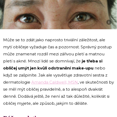
i
Může se to zdát jako naprosto triviální záležitost, ale
mytí obličeje vyžaduje čas a pozornost. Správný postup
může znamenat rozdíl mezi zářivou pletí a matnou
pletí s akné. Mnozí lidé se domnívají, že
je třeba si
obličej umýt jen kvůli odstranění make-upu
nebo
když se zašpiníte. Jak ale vysvětluje zdravotní sestra z
dermatologie
Amanda Caldwell, MSN
, ve skutečnosti by
se měl mýt obličej pravidelně, a to alespoň dvakrát
denně. Dodává ještě, že není až tak důležité, kolikrát si
obličej myjete, ale způsob, jakým to děláte.