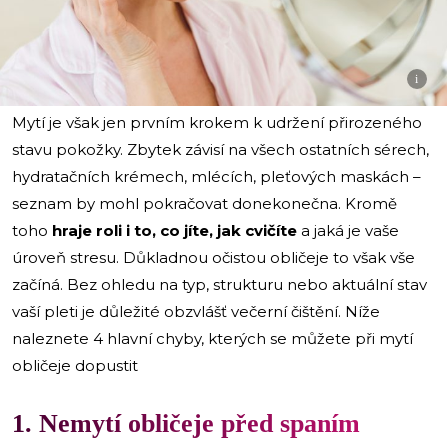
i
Mytí je však jen prvním krokem k udržení přirozeného
stavu pokožky. Zbytek závisí na všech ostatních sérech,
hydratačních krémech, mlécích, pleťových maskách –
seznam by mohl pokračovat donekonečna. Kromě
toho
hraje roli i to, co jíte, jak cvičíte
a jaká je vaše
úroveň stresu. Důkladnou očistou obličeje to však vše
začíná. Bez ohledu na typ, strukturu nebo aktuální stav
vaší pleti je důležité obzvlášť večerní čištění. Níže
naleznete 4 hlavní chyby, kterých se můžete při mytí
obličeje dopustit
1. Nemytí obličeje před spaním