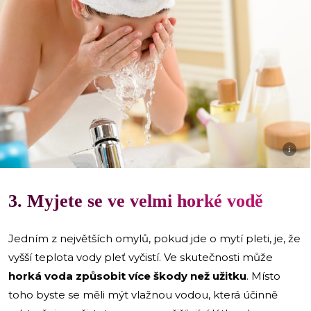
i
3. Myjete se ve velmi horké vodě
Jedním z největších omylů, pokud jde o mytí pleti, je, že
vyšší teplota vody pleť vyčistí. Ve skutečnosti může
horká voda způsobit více škody než užitku
. Místo
toho byste se měli mýt vlažnou vodou, která účinně