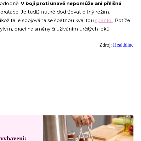
 podobně.
V boji proti únavě nepomůže ani přílišná
dratace. Je tudíž nutné dodržovat pitný režim.
likož ta je spojována se špatnou kvalitou
spánku
. Potíže
lem, prací na směny či užíváním určitých léků.
Zdroj:
Healthline
 vybavení: