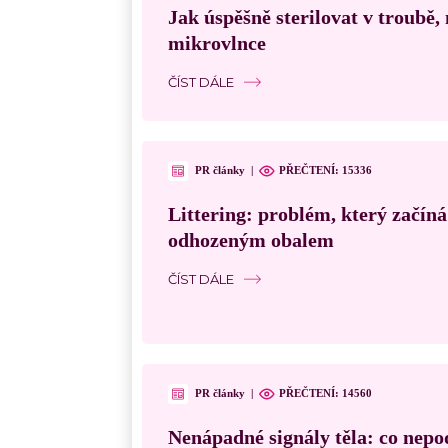
Jak úspěšně sterilovat v troubě
mikrovlnce
ČÍST DÁLE
PR články
|
PŘEČTENÍ:
15336
Littering: problém, který začín
odhozeným obalem
ČÍST DÁLE
PR články
|
PŘEČTENÍ:
14560
Nenápadné signály těla: co nepo