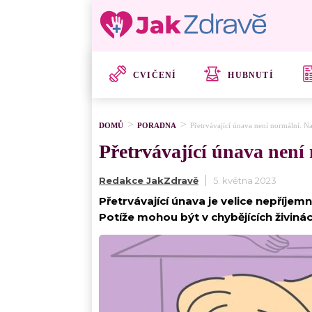
CVIČENÍ
HUBNUTÍ
DOMŮ
PORADNA
Přetrvávající únava není normální. Na
Přetrvávající únava není 
Redakce JakZdravě
5. května 2023
Přetrvávající únava je velice nepříjem
Potíže mohou být v chybějících živiná