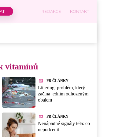
REDAKCE
KONTAKT
ek vitamínů
PR ČLÁNKY
Littering: problém, který
začíná jedním odhozeným
obalem
PR ČLÁNKY
Nenápadné signály těla: co
nepodcenit