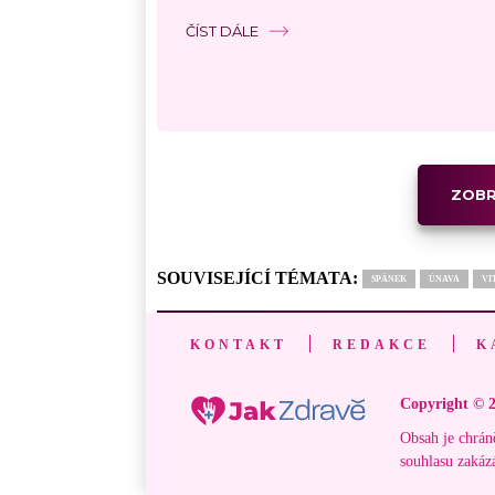
ČÍST DÁLE
ZOBR
SOUVISEJÍCÍ TÉMATA:
SPÁNEK
ÚNAVA
VI
KONTAKT
REDAKCE
K
Copyright © 2
Obsah je chrán
souhlasu zakáz