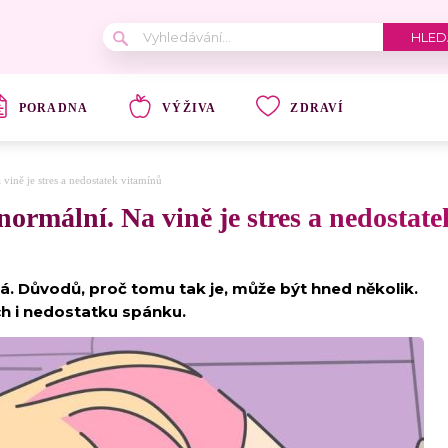
PORADNA
VÝŽIVA
ZDRAVÍ
 vině je stres a nedostatek vitamínů
normální. Na vině je stres a nedostat
ná. Důvodů, proč tomu tak je, může být hned několik.
ch i nedostatku spánku.