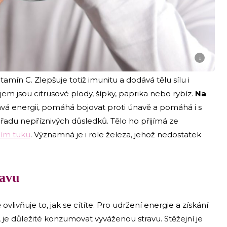
i
tamín C. Zlepšuje totiž imunitu a dodává tělu sílu i
jem jsou citrusové plody, šípky, paprika nebo rybíz.
Na
ává energii, pomáhá bojovat proti únavě a pomáhá i s
řadu nepříznivých důsledků. Tělo ho přijímá ze
bím tuku
. Významná je i role železa, jehož nedostatek
navu
ovlivňuje to, jak se cítíte. Pro udržení energie a získání
, je důležité konzumovat vyváženou stravu. Stěžejní je