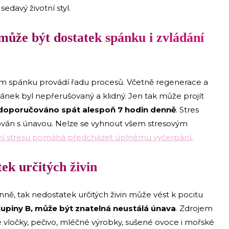
sedavý životní styl.
 může být dostatek spánku i zvládání
během spánku provádí řadu procesů. Včetně regenerace a
ánek byl nepřerušovaný a klidný. Jen tak může projít
e doporučováno spát alespoň 7 hodin denně
. Stres
pojován s únavou. Nelze se vyhnout všem stresovým
ání stresu pomáhá předcházet úplnému vyčerpání
.
ek určitých živin
nně, tak nedostatek určitých živin může vést k pocitu
kupiny B, může být znatelná neustálá únava
. Zdrojem
 vločky, pečivo, mléčné výrobky, sušené ovoce i mořské