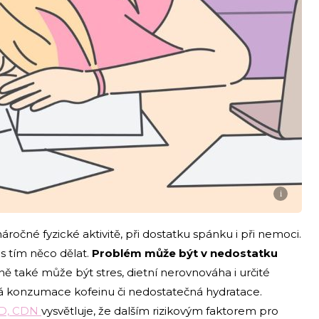
i
áročné fyzické aktivitě, při dostatku spánku i při nemoci.
s tím něco dělat.
Problém může být v nedostatku
ině také může být stres, dietní nerovnováha i určité
šná konzumace kofeinu či nedostatečná hydratace.
RD, CDN
vysvětluje, že dalším rizikovým faktorem pro