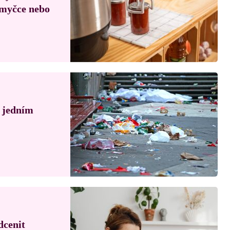
, myčce nebo
á jedním
dcenit