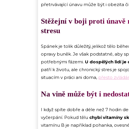
přetrvávající únavu může být i obezita či 
Stěžejní v boji proti únavě
stresu
Spánek je tolik důležitý, jelikož tělo 
opravy buněk. Je však podstatné, aby sp
potřebnými fázemi.
U dospělých lidí j
patří k životu, ale chronický stres je s
situacím v práci ani doma,
přesto zvlád
Na vině může být i nedostat
I když spíte dobře a déle než 7 hodin de
vyčerpání. Pokud tělu
chybí vitamíny s
vitamínu B je například pohanka, ovesné