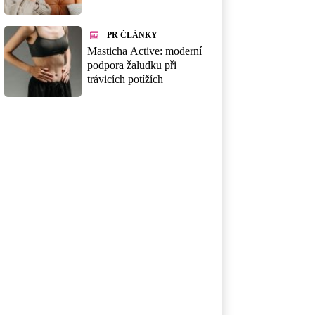
PR ČLÁNKY
Masticha Active: moderní
podpora žaludku při
trávicích potížích