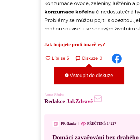
konzumace ovoce, zeleniny, luštěnin a
konzumace kofeinu
či nedostatečná hy
Problémy se můžou pojit i s obezitou, je
mohou souviset i se sedavým životním sty
Jak bojujete proti únavě vy?
Diskuze
0
Vstoupit do diskuze
Autor článku
Redakce JakZdravě
PR články
|
PŘEČTENÍ:
14227
Domácí zavařování bez drahého