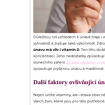
Důležitou roli vzhledem k únavě hraje i vi
vytrvalost a zvyšuje také výkonnost. Zdro
únavu má vliv i vitamín D
. Ten tělu dod
koncentrací. Jeho nedostatky způsobují 
slunečního záření.
Je také obsažen v ry
způsobuje zvýšenou únavu a malátnost.
Další faktory ovlivňující ú
Nejen určité vitamíny, ale i strava obecně 
všech živin, které jsou pro tělo potřebné