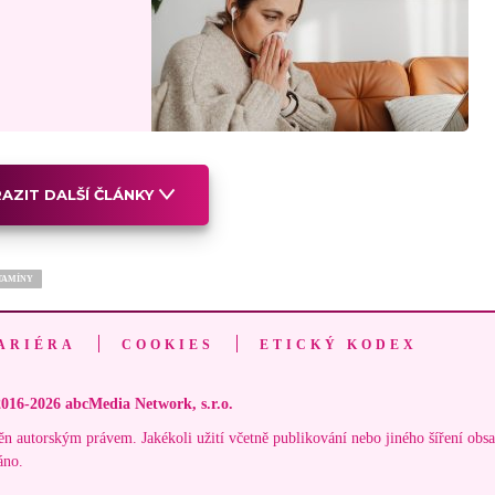
AZIT DALŠÍ ČLÁNKY
TAMÍNY
ARIÉRA
COOKIES
ETICKÝ KODEX
016-2026 abcMedia Network, s.r.o.
ěn autorským právem. Jakékoli užití včetně publikování nebo jiného šíření obs
áno.