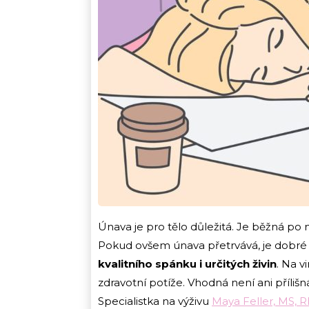
Únava je pro tělo důležitá. Je běžná po n
Pokud ovšem únava přetrvává, je dobré 
kvalitního spánku i určitých živin
. Na v
zdravotní potíže. Vhodná není ani příli
Specialistka na výživu
Maya Feller, MS, 