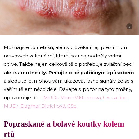
i
Možná jste to netušili, ale rty člověka mají přes milion
nervových zakončení, které jsou na podněty velmi
citlivé. Takže nejen celkově tělo potřebuje zvláštní péči,
ale i samotné rty. Pečujte o ně patřičným způsobem
a sledujte je, mohou vám ukazovat jasné signály, že se s
vaším tělem něco děje. Dávejte si pozor na tyto změny,
upozorňuje doc.
MUDr. Marie Viktorinová, CSc. a doc.
MUDr. Dagmar Ditrichová, CSc.
Popraskané a bolavé koutky kolem
rtů