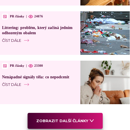
PR články
|
24076
Littering: problém, který začíná jedním
odhozeným obalem
ČÍST DÁLE
PR články
|
23300
Nenápadné signály těla: co nepodcenit
ČÍST DÁLE
ZOBRAZIT DALŠÍ ČLÁNKY