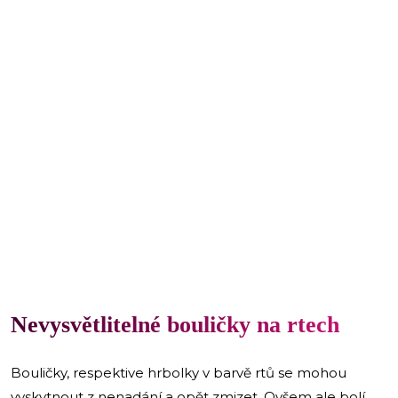
Nevysvětlitelné bouličky na rtech
Bouličky, respektive hrbolky v barvě rtů se mohou
vyskytnout z nenadání a opět zmizet. Ovšem ale bolí,