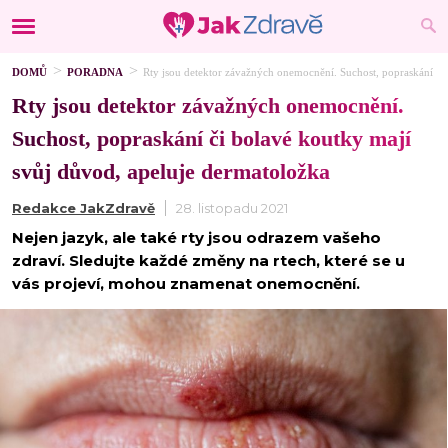
DOMŮ
PORADNA
Rty jsou detektor závažných onemocnění. Suchost, popraskání či
Rty jsou detektor závažných onemocnění.
Suchost, popraskání či bolavé koutky mají
svůj důvod, apeluje dermatoložka
Redakce JakZdravě
28. listopadu 2021
Nejen jazyk, ale také rty jsou odrazem vašeho
zdraví. Sledujte každé změny na rtech, které se u
vás projeví, mohou znamenat onemocnění.