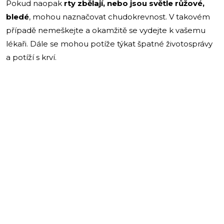
Pokud naopak
rty zbělají, nebo jsou světle růžové,
bledé
, mohou naznačovat chudokrevnost. V takovém
případě nemeškejte a okamžitě se vydejte k vašemu
lékaři. Dále se mohou potíže týkat špatné životosprávy
a potíží s krví.