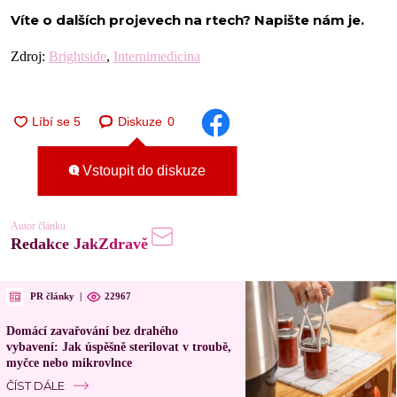
Víte o dalších projevech na rtech? Napište nám je.
Zdroj:
Brightside
,
Internimedicina
Diskuze
0
Vstoupit do diskuze
Autor článku
Redakce JakZdravě
PR články
|
22967
Domácí zavařování bez drahého
vybavení: Jak úspěšně sterilovat v troubě,
myčce nebo mikrovlnce
ČÍST DÁLE