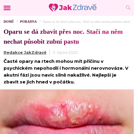
DOMŮ
PORADNA
Oparu se dá zbavit přes noc. Stačí na něm nechat působit zubní pa
Oparu se dá zbavit přes noc. Stačí na něm
nechat působit zubní pastu
Redakce JakZdravě
3. srpna 2025
Časté opary na rtech mohou mít příčinu v
psychickém nepohodlí i hormonální nerovnováze. V
akutní fázi jsou navíc silně nakažlivé. Nejlepší je
zbavit se jich hned v počátku.