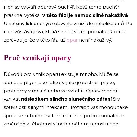
nich se vytváří oparový puchýř. Když tento puchýř
praskne, vytéká.
V této fázi je nemoc silně nakažlivá
.
U většiny lidí puchýře obvykle zmizí do několika dnů. Po
nich zůstává jizva, která se hojí velmi pomalu. Dobrou
zprávou je, že v této fázi už
opar
není nakažlivý.
Proč vznikají opary
Důvodů pro vznik oparu existuje mnoho. Může se
jednat o psychické faktory, jako jsou stres, práce,
problémy v rodině nebo ve vztahu. Opary mohou
vznikat
následkem silného slunečního záření
či v
souvislosti s jinými infekcemi. Potrápit vás mohou také
spolu se zubním ošetřením, u žen při hormonálních
změnách v těhotenství nebo během menstruace.