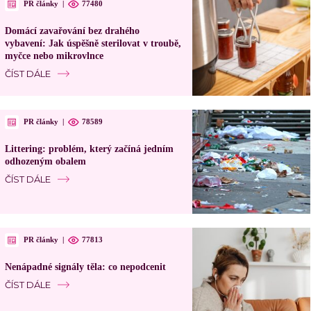
PR články
|
77480
Domácí zavařování bez drahého
vybavení: Jak úspěšně sterilovat v troubě,
myčce nebo mikrovlnce
ČÍST DÁLE
PR články
|
78589
Littering: problém, který začíná jedním
odhozeným obalem
ČÍST DÁLE
PR články
|
77813
Nenápadné signály těla: co nepodcenit
ČÍST DÁLE