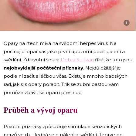
i
Opary na rtech mívá na svědomí herpes virus. Na
počínající opar vás jako první upozorní pocit pálení a
svědění. Zdravotní sestra
Debra Sullivan
říká, že toto jsou
nejobvyklejší počáteční příznaky
. Nejdůležitější je
podle ní začít s léčbou včas. Existuje mnoho babských
rad, jak si s opary poradit. Trik se zubní pastou vám
pomůže zbavit se oparu přes noc.
Průběh a vývoj oparu
Prvotní příznaky způsobuje stimulace senzorických
nervů ve rtu. Jedná se o pálení a svědění. Teprve po