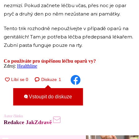
nezmizí. Pokud začnete léčbu včas, přes noc je opar
pryč a druhý den po něm nezůstane ani památky.
Tento trik rozhodně nepoužívejte v případě oparů na
genitáliích! Tam je potřeba léčba předepsaná lékařem.
Zubní pasta funguje pouze na rty.
Co používáte pro úspěšnou léčbu oparů vy?
Zdroj:
Healthline
Diskuze
1
Vstoupit do diskuze
Autor článku
Redakce JakZdravě