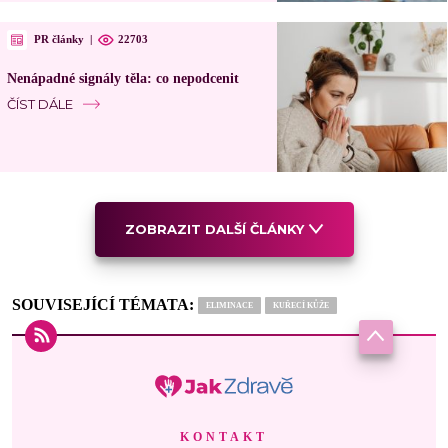
PR články
|
22703
Nenápadné signály těla: co nepodcenit
ČÍST DÁLE
ZOBRAZIT DALŠÍ ČLÁNKY
SOUVISEJÍCÍ TÉMATA:
ELIMINACE
KUŘECÍ KŮŽE
KONTAKT