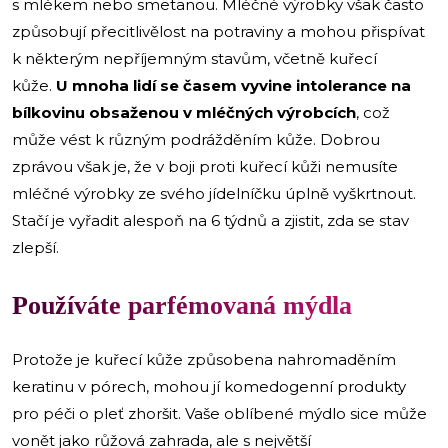
s mlékem nebo smetanou. Mléčné výrobky však často
způsobují přecitlivělost na potraviny a mohou přispívat
k některým nepříjemným stavům, včetně kuřecí
kůže.
U mnoha lidí se časem vyvine intolerance na
bílkovinu obsaženou v mléčných výrobcích
, což
může vést k různým podrážděním kůže. Dobrou
zprávou však je, že v boji proti kuřecí kůži nemusíte
mléčné výrobky ze svého jídelníčku úplně vyškrtnout.
Stačí je vyřadit alespoň na 6 týdnů a zjistit, zda se stav
zlepší.
Používáte parfémovaná mýdla
Protože je kuřecí kůže způsobena nahromaděním
keratinu v pórech, mohou jí komedogenní produkty
pro péči o pleť zhoršit. Vaše oblíbené mýdlo sice může
vonět jako růžová zahrada, ale s největší