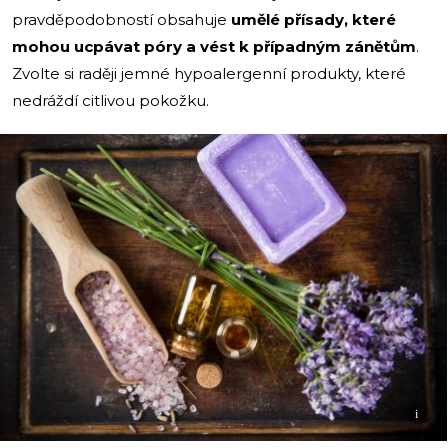
pravděpodobností obsahuje
umělé přísady, které
mohou ucpávat póry a vést k případným zánětům
.
Zvolte si raději jemné hypoalergenní produkty, které
nedráždí citlivou pokožku.
i