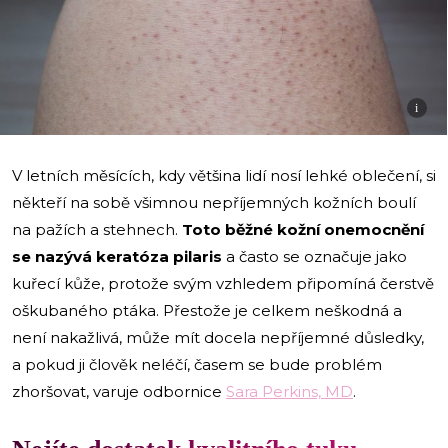
i
V letních měsících, kdy většina lidí nosí lehké oblečení, si
někteří na sobě všimnou nepříjemných kožních boulí
na pažích a stehnech.
Toto běžné kožní onemocnění
se nazývá keratóza pilaris
a často se označuje jako
kuřecí kůže, protože svým vzhledem připomíná čerstvě
oškubaného ptáka. Přestože je celkem neškodná a
není nakažlivá, může mít docela nepříjemné důsledky,
a pokud ji člověk neléčí, časem se bude problém
zhoršovat, varuje odbornice
Sara Perkins, MD
.