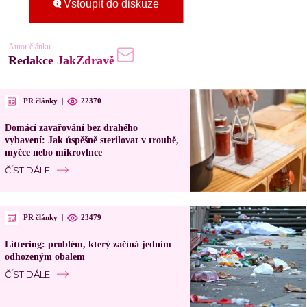
Vstoupit do diskuze
Autor článku
Redakce JakZdravě
PR články
|
22370
Domácí zavařování bez drahého
vybavení: Jak úspěšně sterilovat v troubě,
myčce nebo mikrovlnce
ČÍST DÁLE
PR články
|
23479
Littering: problém, který začíná jedním
odhozeným obalem
ČÍST DÁLE