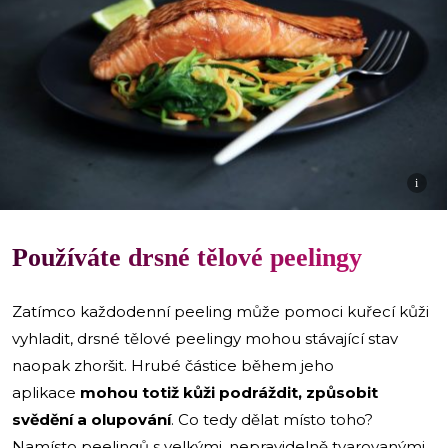
i
Používáte drsné tělové peelingy
Zatímco každodenní peeling může pomoci kuřecí kůži
vyhladit, drsné tělové peelingy mohou stávající stav
naopak zhoršit. Hrubé částice během jeho
aplikace
mohou totiž kůži podráždit, způsobit
svědění a olupování
. Co tedy dělat místo toho?
Namísto peelingů s velkými, nepravidelně tvarovanými