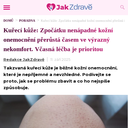
DOMŮ
PORADNA
Kuřecí kůže: Zpočátku nenápadné kožní onemocnění přerůstá čas
Kuřecí kůže: Zpočátku nenápadné kožní
onemocnění přerůstá časem ve výrazný
nekomfort. Včasná léčba je prioritou
Redakce JakZdravě
11. září 2025
Takzvaná kuřecí kůže je běžné kožní onemocnění,
které je nepříjemné a nevzhledné. Podívejte se
proto, jak se problému zbavit a co ho nejspíše
způsobuje.