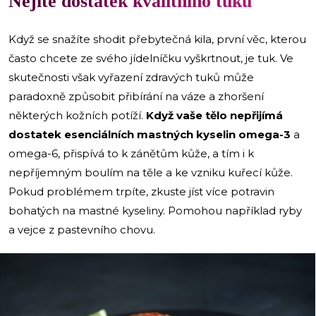
Nejíte dostatek kvalitního tuku
Když se snažíte shodit přebytečná kila, první věc, kterou
často chcete ze svého jídelníčku vyškrtnout, je tuk. Ve
skutečnosti však vyřazení zdravých tuků může
paradoxně způsobit přibírání na váze a zhoršení
některých kožních potíží.
Když vaše tělo nepřijímá
dostatek esenciálních mastných kyselin omega-3
a
omega-6, přispívá to k zánětům kůže, a tím i k
nepříjemným boulím na těle a ke vzniku kuřecí kůže.
Pokud problémem trpíte, zkuste jíst více potravin
bohatých na mastné kyseliny. Pomohou například ryby
a vejce z pastevního chovu.