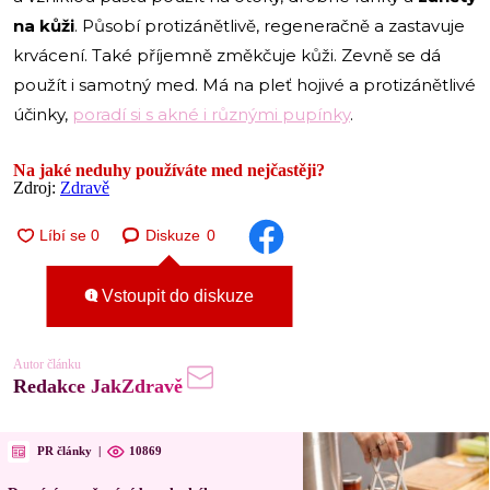
na kůži
. Působí protizánětlivě, regeneračně a zastavuje
krvácení. Také příjemně změkčuje kůži. Zevně se dá
použít i samotný med. Má na pleť hojivé a protizánětlivé
účinky,
poradí si s akné i různými pupínky
.
Na jaké neduhy používáte med nejčastěji?
Zdroj:
Zdravě
Diskuze
0
Vstoupit do diskuze
Autor článku
Redakce JakZdravě
PR články
|
10869