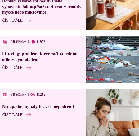
Domácí zavařování bez drahého
vybavení: Jak úspěšně sterilovat v troubě,
myčce nebo mikrovlnce
ČÍST DÁLE
PR články
|
11978
Littering: problém, který začíná jedním
odhozeným obalem
ČÍST DÁLE
PR články
|
11202
Nenápadné signály těla: co nepodcenit
ČÍST DÁLE