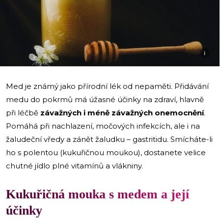
i
Med je známý jako přírodní lék od nepaměti. Přidávání
medu do pokrmů má úžasné účinky na zdraví, hlavně
při léčbě
závažných i méně závažných onemocnění
.
Pomáhá při nachlazení, močových infekcích, ale i na
žaludeční vředy a zánět žaludku – gastritidu. Smícháte-li
ho s polentou (kukuřičnou moukou), dostanete velice
chutné jídlo plné vitamínů a vlákniny.
Kukuřičná mouka s medem a její
účinky