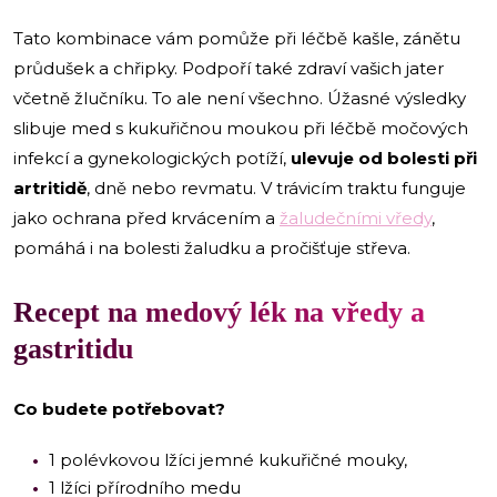
Tato kombinace vám pomůže při léčbě kašle, zánětu
průdušek a chřipky. Podpoří také zdraví vašich jater
včetně žlučníku. To ale není všechno. Úžasné výsledky
slibuje med s kukuřičnou moukou při léčbě močových
infekcí a gynekologických potíží,
ulevuje od bolesti při
artritidě
, dně nebo revmatu. V trávicím traktu funguje
jako ochrana před krvácením a
žaludečními vředy
,
pomáhá i na bolesti žaludku a pročišťuje střeva.
Recept na medový lék na vředy a
gastritidu
Co budete potřebovat?
1 polévkovou lžíci jemné kukuřičné mouky,
1 lžíci přírodního medu