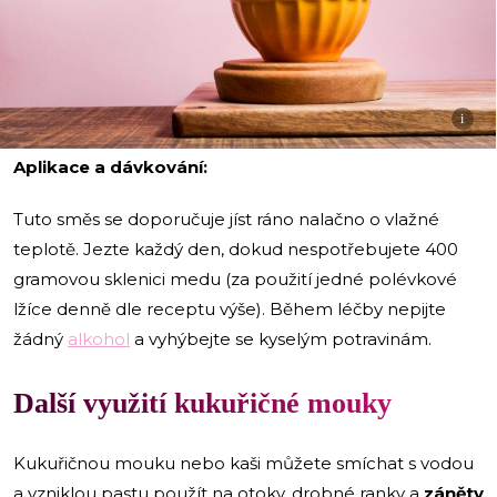
i
Aplikace a dávkování:
Tuto směs se doporučuje jíst ráno nalačno o vlažné
teplotě. Jezte každý den, dokud nespotřebujete 400
gramovou sklenici medu (za použití jedné polévkové
lžíce denně dle receptu výše). Během léčby nepijte
žádný
alkohol
a vyhýbejte se kyselým potravinám.
Další využití kukuřičné mouky
Kukuřičnou mouku nebo kaši můžete smíchat s vodou
a vzniklou pastu použít na otoky, drobné ranky a
záněty