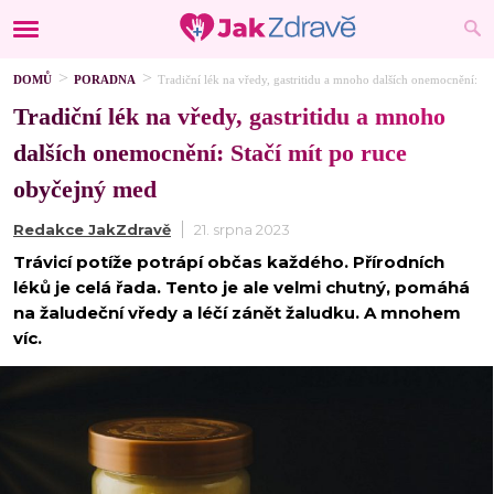
DOMŮ
PORADNA
Tradiční lék na vředy, gastritidu a mnoho dalších onemocnění: S
Tradiční lék na vředy, gastritidu a mnoho
dalších onemocnění: Stačí mít po ruce
obyčejný med
Redakce JakZdravě
21. srpna 2023
Trávicí potíže potrápí občas každého. Přírodních
léků je celá řada. Tento je ale velmi chutný, pomáhá
na žaludeční vředy a léčí zánět žaludku. A mnohem
víc.