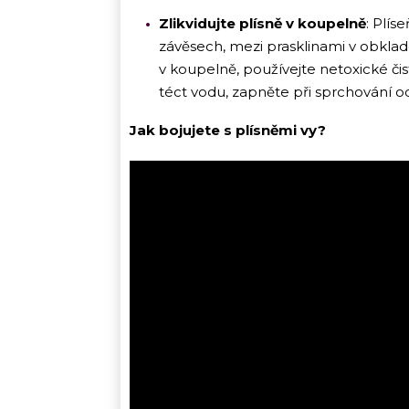
Zlikvidujte plísně v koupelně
: Plís
závěsech, mezi prasklinami v obklade
v koupelně, používejte netoxické či
téct vodu, zapněte při sprchování od
Jak bojujete s plísněmi vy?