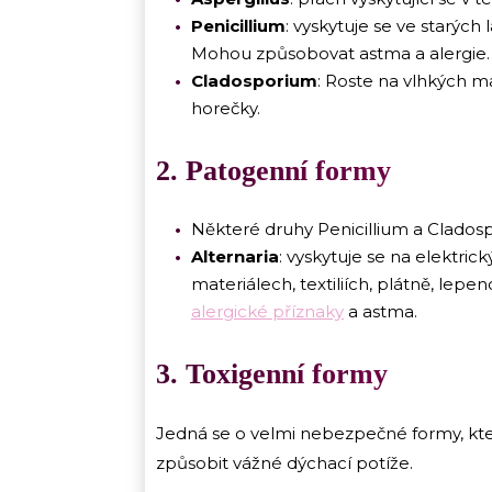
Penicillium
: vyskytuje se ve starých
Mohou způsobovat astma a alergie.
Cladosporium
: Roste na vlhkých ma
horečky.
2. Patogenní formy
Některé druhy Penicillium a Clados
Alternaria
: vyskytuje se na elektri
materiálech, textiliích, plátně, le
alergické příznaky
a astma.
3. Toxigenní formy
Jedná se o velmi nebezpečné formy, kte
způsobit vážné dýchací potíže.