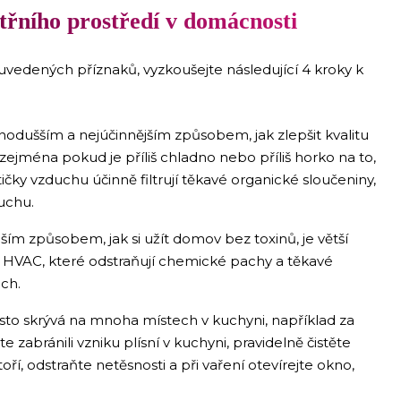
itřního prostředí v domácnosti
 uvedených příznaků, vyzkoušejte následující 4 kroky k
:
nodušším a nejúčinnějším způsobem, jak zlepšit kvalitu
 zejména pokud je příliš chladno nebo příliš horko na to,
ičky vzduchu účinně filtrují těkavé organické sloučeniny,
uchu.
lším způsobem, jak si užít domov bez toxinů, je větší
ry HVAC, které odstraňují chemické pachy a těkavé
ach.
sto skrývá na mnoha místech v kuchyni, například za
zabránili vzniku plísní v kuchyni, pravidelně čistěte
ří, odstraňte netěsnosti a při vaření otevírejte okno,