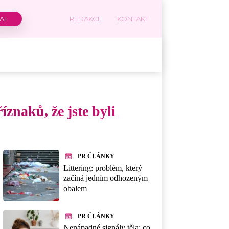
REDAKCE
KONTAKT
íznaků, že jste byli
PR ČLÁNKY
Littering: problém, který
začíná jedním odhozeným
obalem
PR ČLÁNKY
Nenápadné signály těla: co