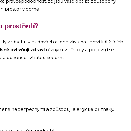
lká pravděpodobnost, že jsou vaše obtíže způsobeny
ch prostor v domě.
ho prostředí?
lity vzduchu v budovách a jeho vlivu na zdraví lidí žijících
sně ovlivňují zdraví
různými způsoby a projevují se
 a dokonce i ztrátou vědomí.
jméně nebezpečnými a způsobují alergické příznaky.
 teplém a vlhkém podnebí.