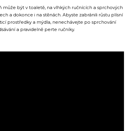
eň může být v toaletě, na vlhkých ručnících a sprchových
ch a dokonce i na stěnách. Abyste zabránili růstu plísní
sticí prostředky a mýdla, nenechávejte po sprchování
sávání a pravidelně perte ručníky.