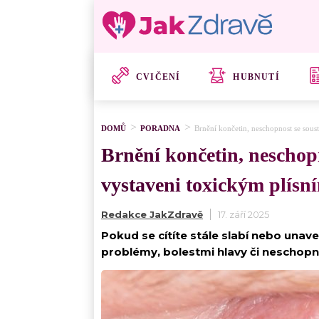
CVIČENÍ
HUBNUTÍ
DOMŮ
PORADNA
Brnění končetin, neschopnost se soustř
Brnění končetin, neschopno
vystaveni toxickým plísní
Redakce JakZdravě
17. září 2025
Pokud se cítíte stále slabí nebo unaven
problémy, bolestmi hlavy či neschopno