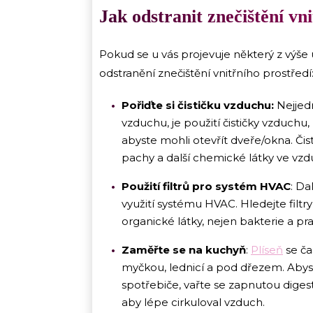
Jak odstranit znečištění vn
Pokud se u vás projevuje některý z výše
odstranění znečištění vnitřního prostředí
Pořiďte si čističku vzduchu:
Nejjed
vzduchu, je použití čističky vzduchu,
abyste mohli otevřít dveře/okna. Čist
pachy a další chemické látky ve vzd
Použití filtrů pro systém HVAC
: Da
využití systému HVAC. Hledejte filt
organické látky, nejen bakterie a pr
Zaměřte se na kuchyň
:
Plíseň
se ča
myčkou, lednicí a pod dřezem. Abyste 
spotřebiče, vařte se zapnutou digesto
aby lépe cirkuloval vzduch.