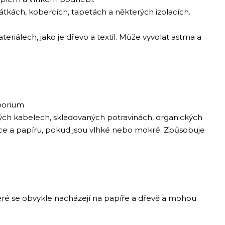
 látkách, kobercích, tapetách a některých izolacích.
teriálech, jako je dřevo a textil. Může vyvolat astma a
porium
ckých kabelech, skladovaných potravinách, organických
pence a papíru, pokud jsou vlhké nebo mokré. Způsobuje
ré se obvykle nacházejí na papíře a dřevě a mohou