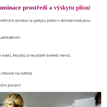
minace prostředí a výskytu plísní
vnitřních prostor a výskytu plísní v domácnosti jsou:
oustředěním
i svalů, kloubů a neustálé bolesti nervů.
itlivost na světlo)
oční pocení