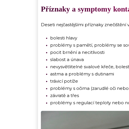
Příznaky a symptomy konta
Deseti nejčastějšími příznaky znečištění 
bolesti hlavy
problémy s pamětí, problémy se s
pocit brnění a necitlivosti
slabost a únava
nevysvětlitelné svalové křeče, bolest
astma a problémy s dutinami
trávicí potíže
problémy s očima (zarudlé oči nebo c
závratě a třes
problémy s regulací teploty nebo n