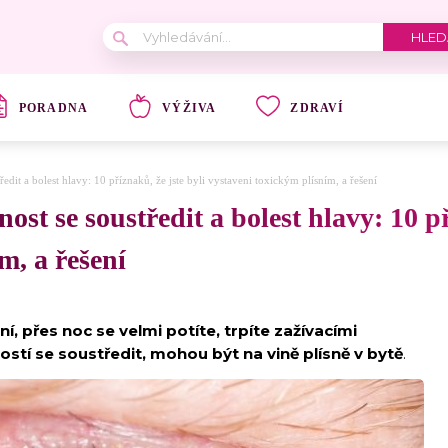
PORADNA
VÝŽIVA
ZDRAVÍ
edit a bolest hlavy: 10 příznaků, že jste byli vystaveni toxickým plísním, a řešení
st se soustředit a bolest hlavy: 10 př
m, a řešení
í, přes noc se velmi potíte, trpíte zažívacími
stí se soustředit, mohou být na vině plísně v bytě
.