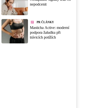
nepodcenit
PR ČLÁNKY
Masticha Active: moderní
podpora žaludku při
trávicích potížích