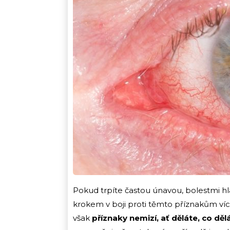
Pokud trpíte častou únavou, bolestmi hla
krokem v boji proti těmto příznakům víc
však
příznaky nemizí, ať děláte, co děl