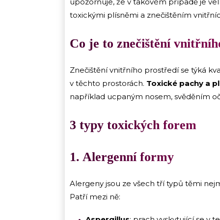
upozorňuje, že v takovém případě je ve
toxickými plísněmi a znečištěním vnitřní
Co je to znečištění vnitřní
Znečištění vnitřního prostředí se týká kva
v těchto prostorách.
Toxické pachy a plí
například ucpaným nosem, svěděním očí
3 typy toxických forem
1. Alergenní formy
Alergeny jsou ze všech tří typů těmi ne
Patří mezi ně:
Aspergillus
: prach vyskytující se v