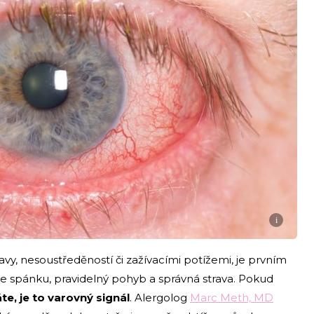
i
vy, nesoustředěností či zažívacími potížemi, je prvním
e spánku, pravidelný pohyb a správná strava. Pokud
áte, je to varovný signál
. Alergolog
Marc Meth, MD