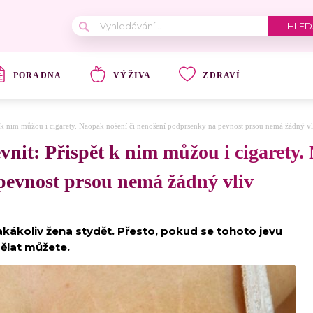
PORADNA
VÝŽIVA
ZDRAVÍ
pět k nim můžou i cigarety. Naopak nošení či nenošení podprsenky na pevnost prsou nemá žádný vl
evnit: Přispět k nim můžou i cigarety.
pevnost prsou nemá žádný vliv
jakákoliv žena stydět. Přesto, pokud se tohoto jevu
dělat můžete.