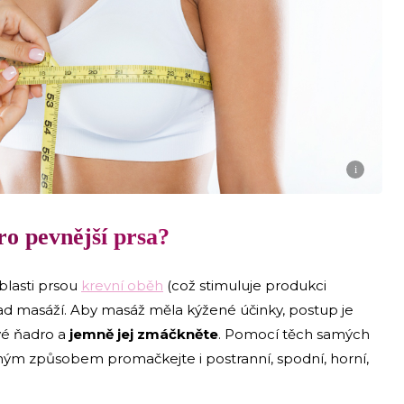
i
ro pevnější prsa?
blasti prsou
krevní oběh
(což stimuluje produkci
ad masáží. Aby masáž měla kýžené účinky, postup je
evé ňadro a
jemně jej zmáčkněte
. Pomocí těch samých
ným způsobem promačkejte i postranní, spodní, horní,