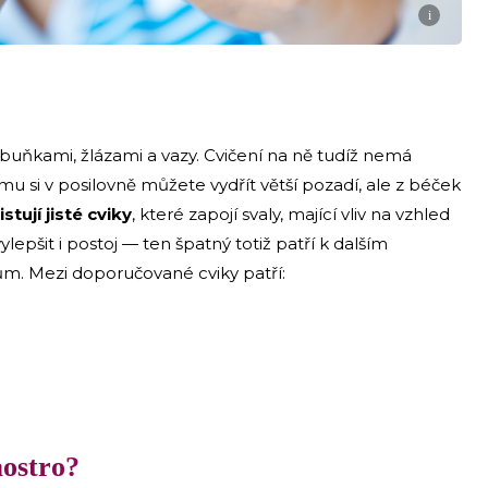
i
buňkami, žlázami a vazy. Cvičení na ně tudíž nemá
tomu si v posilovně můžete vydřít větší pozadí, ale z béček
stují jisté cviky
, které zapojí svaly, mající vliv na vzhled
pšit i postoj — ten špatný totiž patří k dalším
sům. Mezi doporučované cviky patří:
aostro?