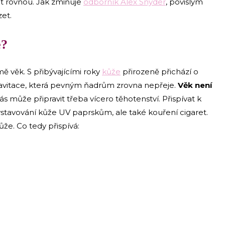
ít rovnou. Jak zmiňuje
odborník Alex Snyder
, povislým
zet.
e?
mě věk. S přibývajícími roky
kůže
přirozeně přichází o
a gravitace, která pevným ňadrům zrovna nepřeje.
Věk není
vás může připravit třeba vícero těhotenství. Přispívat k
tavování kůže UV paprskům, ale také kouření cigaret.
ůže. Co tedy přispívá: