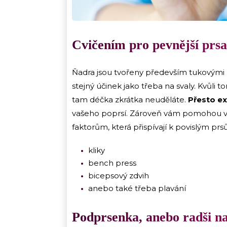
Cvičením pro pevnější prsa
Ňadra jsou tvořeny především tukovými 
stejný účinek jako třeba na svaly. Kvůli 
tam déčka zkrátka neuděláte.
Přesto exi
vašeho poprsí. Zároveň vám pomohou vyle
faktorům, která přispívají k povislým pr
kliky
bench press
bicepsový zdvih
anebo také třeba plavání
Podprsenka, anebo radši n