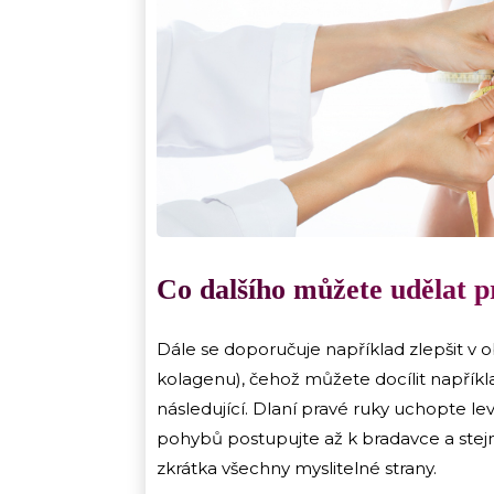
Co dalšího můžete udělat p
Dále se doporučuje například zlepšit v o
kolagenu), čehož můžete docílit napříkl
následující. Dlaní pravé ruky uchopte l
pohybů postupujte až k bradavce a stej
zkrátka všechny myslitelné strany.