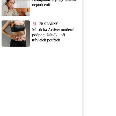
nepodcenit
PR ČLÁNKY
Masticha Active: moderní
podpora žaludku při
trávicích potížích