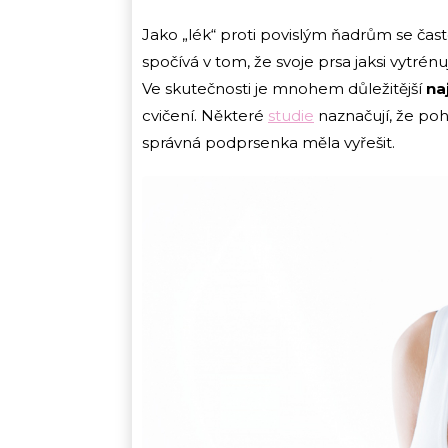
Jako „lék“ proti povislým ňadrům se ča
spočívá v tom, že svoje prsa jaksi vytrén
Ve skutečnosti je mnohem důležitější
na
cvičení. Některé
studie
naznačují, že pohy
správná podprsenka měla vyřešit.