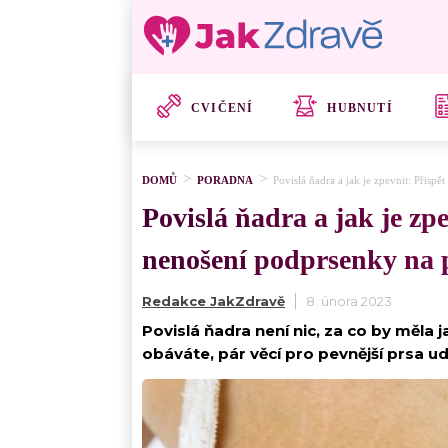
CVIČENÍ
HUBNUTÍ
DOMŮ
PORADNA
Povislá ňadra a jak je zpevnit: Přis
Povislá ňadra a jak je zp
nenošení podprsenky na 
Redakce JakZdravě
8. února 2023
Povislá ňadra není nic, za co by měla 
obáváte, pár věcí pro pevnější prsa u