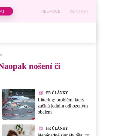
REDAKCE
KONTAKT
iv
 Naopak nošení či
PR ČLÁNKY
Littering: problém, který
začíná jedním odhozeným
obalem
PR ČLÁNKY
Nenápadné signály těla: co