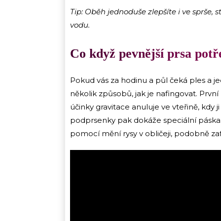
Tip: Oběh jednoduše zlepšíte i ve sprše, s
vodu.
Co když pevnější prsa potř
Pokud vás za hodinu a půl čeká ples a jed
několik způsobů, jak je nafingovat. Pr
účinky gravitace anuluje ve vteřině, kdy 
podprsenky pak dokáže speciální páska. 
pomocí mění rysy v obličeji, podobně zafu