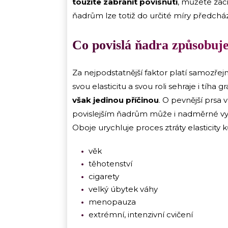
toužíte zabránit povisnutí
, můžete zač
ňadrům lze totiž do určité míry předchá
Co povislá ňadra způsobuj
Za nejpodstatnější faktor platí samozřej
svou elasticitu a svou roli sehraje i tíh
však jedinou příčinou
. O pevnější prsa 
povislejším ňadrům může i nadměrné vys
Oboje urychluje proces ztráty elasticity k
věk
těhotenství
cigarety
velký úbytek váhy
menopauza
extrémní, intenzivní cvičení