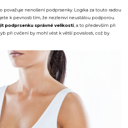
sto považuje nenošení podprsenky. Logika za touto radou
ujete k pevnosti tím, že nezleniví neustálou podporou.
jít podprsenku správné velikosti
, a to především při
b při cvičení by mohl vést k větší povislosti, což by