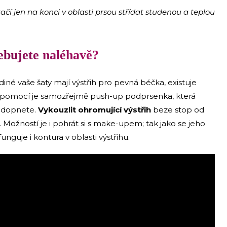
tačí jen na konci v oblasti prsou střídat studenou a teplou
ebujete naléhavě?
iné vaše šaty mají výstřih pro pevná béčka, existuje
vní pomocí je samozřejmě push-up podprsenka, která
ji dopnete.
Vykouzlit ohromující výstřih
beze stop od
Možností je i pohrát si s make-upem; tak jako se jeho
nguje i kontura v oblasti výstřihu.