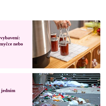
 vybavení:
, myčce nebo
á jedním