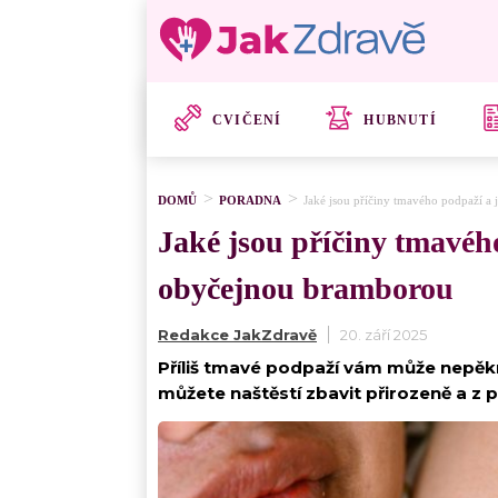
CVIČENÍ
HUBNUTÍ
DOMŮ
PORADNA
Jaké jsou příčiny tmavého podpaží a
Jaké jsou příčiny tmavéh
obyčejnou bramborou
Redakce JakZdravě
20. září 2025
Příliš tmavé podpaží vám může nepěk
můžete naštěstí zbavit přirozeně a z