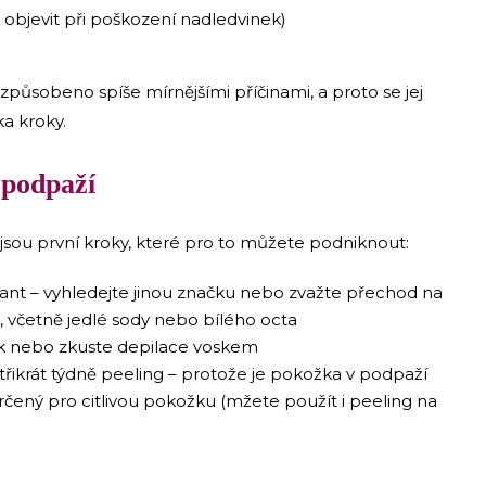
objevit při poškození nadledvinek)
působeno spíše mírnějšími příčinami, a proto se jej
a kroky.
šímu podpaží
 jsou první kroky, které pro to můžete podniknout:
nt – vyhledejte jinou značku nebo zvažte přechod na
, včetně jedlé sody nebo bílého octa
ojek nebo zkuste depilace voskem
řikrát týdně peeling – protože je pokožka v podpaží
určený pro citlivou pokožku (mžete použít i peeling na