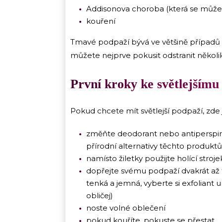
Addisonova choroba (která se může 
kouření
Tmavé podpaží bývá ve většině případů z
můžete nejprve pokusit odstranit několik
První kroky ke světlej
Pokud chcete mít světlejší podpaží, zde
změňte deodorant nebo antiperspira
přírodní alternativy těchto produktů
namísto žiletky použijte holící str
dopřejte svému podpaží dvakrát až t
tenká a jemná, vyberte si exfoliant 
obličej)
noste volné oblečení
pokud kouříte, pokuste se přestat