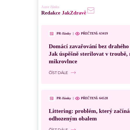
Autor článku
Redakce JakZdravě
PR články
|
PŘEČTENÍ:
63419
Domácí zavařování bez drahého
Jak úspěšně sterilovat v troubě
mikrovlnce
ČÍST DÁLE
PR články
|
PŘEČTENÍ:
64528
Littering: problém, který začín
odhozeným obalem
ČÍST DÁLE