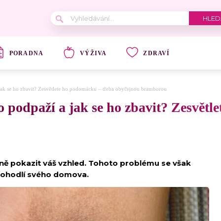
PORADNA
VÝŽIVA
ZDRAVÍ
 jak se ho zbavit? Zesvětlete ho podomácku – třeba obyčejnou bramborou
o podpaží a jak se ho zbavit? Zesvětl
ně pokazit váš vzhled. Tohoto problému se však
 pohodlí svého domova.