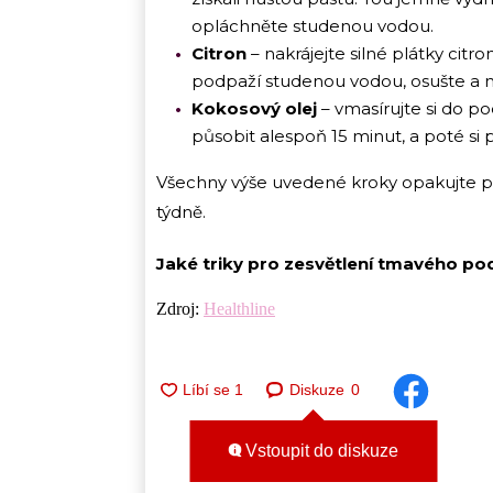
opláchněte studenou vodou.
Citron
– nakrájejte silné plátky citr
podpaží studenou vodou, osušte a n
Kokosový olej
– vmasírujte si do p
působit alespoň 15 minut, a poté si
Všechny výše uvedené kroky opakujte pro
týdně.
Jaké triky pro zesvětlení tmavého po
Zdroj:
Healthline
Diskuze
0
Vstoupit do diskuze