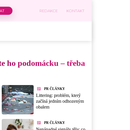
REDAKCE
KONTAKT
ete ho podomácku – třeba
PR ČLÁNKY
Littering: problém, který
začíná jedním odhozeným
obalem
PR ČLÁNKY
Nenápadné signály těla: co