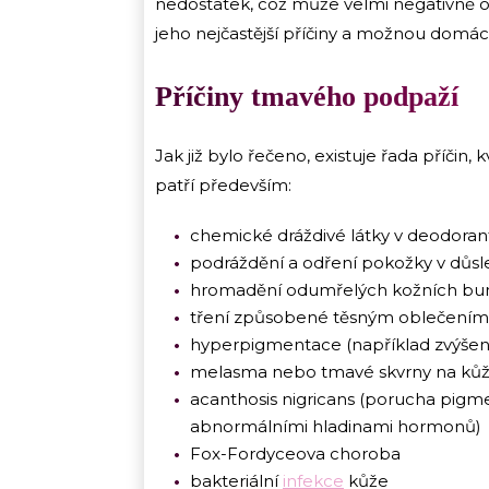
nedostatek, což může velmi negativně ovl
jeho nejčastější příčiny a možnou domác
Příčiny tmavého podpaží
Jak již bylo řečeno, existuje řada příčin,
patří především:
chemické dráždivé látky v deodoran
podráždění a odření pokožky v důs
hromadění odumřelých kožních b
tření způsobené těsným oblečením
hyperpigmentace (například zvýšen
melasma nebo tmavé skvrny na kůž
acanthosis nigricans (porucha pigme
abnormálními hladinami hormonů)
Fox-Fordyceova choroba
bakteriální
infekce
kůže