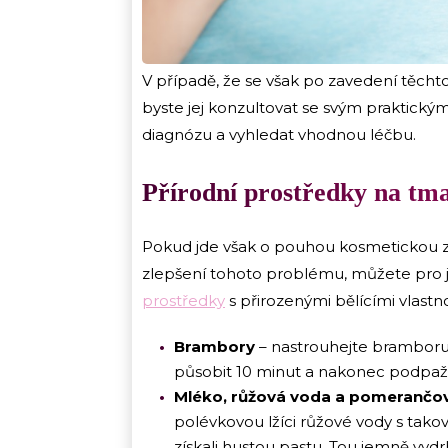
V případě, že se však po zavedení těch
byste jej konzultovat se svým praktick
diagnózu a vyhledat vhodnou léčbu.
Přírodní prostředky na tm
Pokud jde však o pouhou kosmetickou zá
zlepšení tohoto problému, můžete pro 
prostředky
s přirozenými bělícími vlastno
Brambory
– nastrouhejte bramboru,
působit 10 minut a nakonec podpaž
Mléko, růžová voda a pomerančo
polévkovou lžíci růžové vody s ta
získali hustou pastu. Tou jemně vydr