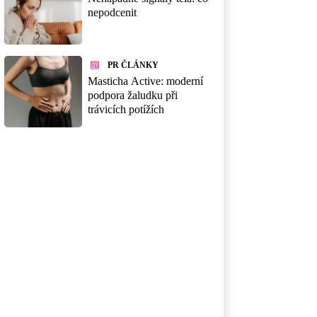
nepodcenit
PR ČLÁNKY
Masticha Active: moderní
podpora žaludku při
trávicích potížích