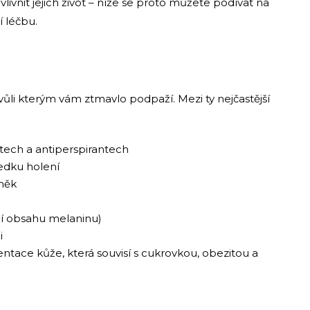
ivnit jejich život – níže se proto můžete podívat na
í léčbu.
 kvůli kterým vám ztmavlo podpaží. Mezi ty nejčastější
tech a antiperspirantech
ledku holení
uněk
í obsahu melaninu)
i
ntace kůže, která souvisí s cukrovkou, obezitou a