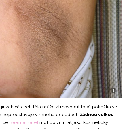
i
 jiných částech těla může ztmavnout také pokožka ve
m nepředstavuje v mnoha případech
žádnou velkou
rnice
Reema Patel
mohou vnímat jako kosmetický