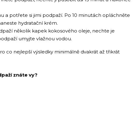
onu a potřete si jimi podpaží. Po 10 minutách opláchněte
aneste hydratační krém.
odpaží několik kapek kokosového oleje, nechte je
 podpaží umyjte vlažnou vodou.
 co nejlepší výsledky minimálně dvakrát až třikrát
dpaží znáte vy?