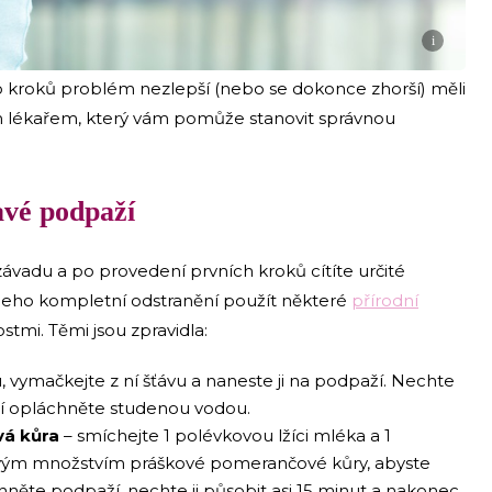
i
to kroků problém nezlepší (nebo se dokonce zhorší) měli
ým lékařem, který vám pomůže stanovit správnou
avé podpaží
vadu a po provedení prvních kroků cítíte určité
jeho kompletní odstranění použít některé
přírodní
stmi. Těmi jsou zpravidla:
 vymačkejte z ní šťávu a naneste ji na podpaží. Nechte
í opláchněte studenou vodou.
vá kůra
– smíchejte 1 polévkovou lžíci mléka a 1
kovým množstvím práškové pomerančové kůry, abyste
hněte podpaží, nechte ji působit asi 15 minut a nakonec