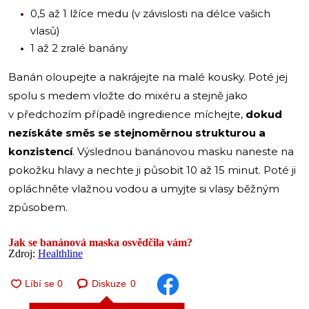
0,5 až 1 lžíce medu (v závislosti na délce vašich
vlasů)
1 až 2 zralé banány
Banán oloupejte a nakrájejte na malé kousky. Poté jej
spolu s medem vložte do mixéru a stejně jako
v předchozím případě ingredience míchejte,
dokud
nezískáte směs se stejnoměrnou strukturou a
konzistencí
. Výslednou banánovou masku naneste na
pokožku hlavy a nechte ji působit 10 až 15 minut. Poté ji
opláchněte vlažnou vodou a umyjte si vlasy běžným
způsobem.
Jak se banánová maska osvědčila vám?
Zdroj:
Healthline
Diskuze
0