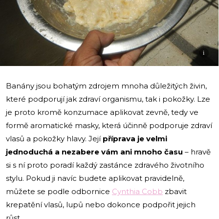
i
Banány jsou bohatým zdrojem mnoha důležitých živin,
které podporují jak zdraví organismu, tak i pokožky. Lze
je proto kromě konzumace aplikovat zevně, tedy ve
formě aromatické masky, která účinně podporuje zdraví
vlasů a pokožky hlavy. Její
příprava je velmi
jednoduchá a nezabere vám ani mnoho času
– hravě
si s ní proto poradí každý zastánce zdravého životního
stylu. Pokud ji navíc budete aplikovat pravidelně,
můžete se podle odbornice
Cynthia Cobb
zbavit
krepatění vlasů, lupů nebo dokonce podpořit jejich
růst.