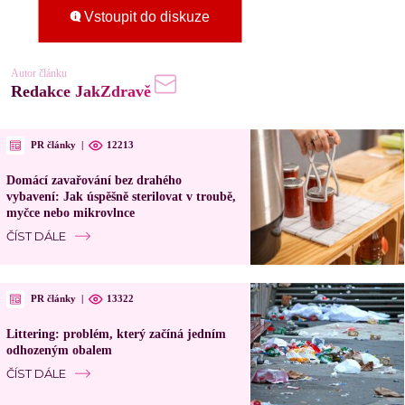
Vstoupit do diskuze
Autor článku
Redakce JakZdravě
PR články
|
12213
Domácí zavařování bez drahého
vybavení: Jak úspěšně sterilovat v troubě,
myčce nebo mikrovlnce
ČÍST DÁLE
PR články
|
13322
Littering: problém, který začíná jedním
odhozeným obalem
ČÍST DÁLE