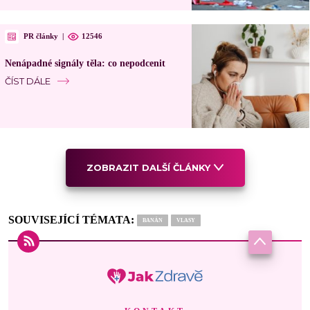
PR články
|
12546
Nenápadné signály těla: co nepodcenit
ČÍST DÁLE
ZOBRAZIT DALŠÍ ČLÁNKY
SOUVISEJÍCÍ TÉMATA:
BANÁN
VLASY