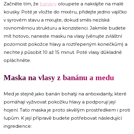
Začněte tím, že
banány
oloupete a nakrájíte na malé
kousky. Poté je vložte do mixéru, přidejte jedno vajíčko
v syrovém stavu a mixujte, dokud směs nezíská
rovnoměrnou strukturu a konzistenci. Jakmile budete
mít hotovo, naneste masku na vlasy (věnujte zvláštní
pozornost pokožce hlavy a roztřepeným konečkům) a
nechte ji působit 10 až 15 minut. Poté vlasy důkladně
opláchněte.
Maska na vlasy z banánu a medu
Med je stejně jako banán bohatý na antioxidanty, které
pomáhají vyživovat pokožku hlavy a podporují její
hojení. Tato maska je proto skvělým prostředkem i proti
lupům. K její přípravě budete potřebovat následující
ingredience: