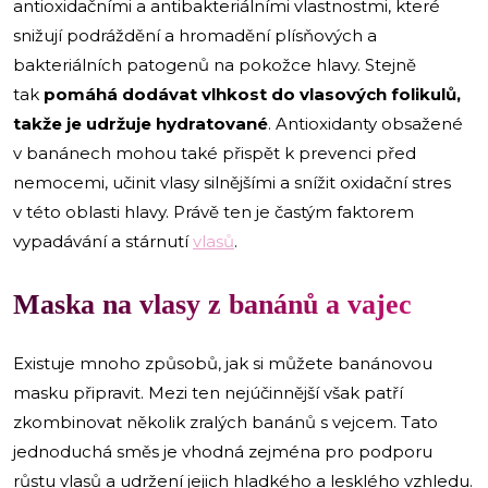
antioxidačními a antibakteriálními vlastnostmi, které
snižují podráždění a hromadění plísňových a
bakteriálních patogenů na pokožce hlavy. Stejně
tak
pomáhá dodávat vlhkost do vlasových folikulů,
takže je udržuje hydratované
. Antioxidanty obsažené
v banánech mohou také přispět k prevenci před
nemocemi, učinit vlasy silnějšími a snížit oxidační stres
v této oblasti hlavy. Právě ten je častým faktorem
vypadávání a stárnutí
vlasů
.
Maska na vlasy z banánů a vajec
Existuje mnoho způsobů, jak si můžete banánovou
masku připravit. Mezi ten nejúčinnější však patří
zkombinovat několik zralých banánů s vejcem. Tato
jednoduchá směs je vhodná zejména pro podporu
růstu vlasů a udržení jejich hladkého a lesklého vzhledu.