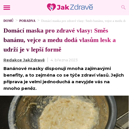
DOMŮ
PORADNA
Domácí maska pro zdravé vlasy: Směs banánu, vejce a medu dodá 
Domácí maska pro zdravé vlasy: Směs
banánu, vejce a medu dodá vlasům lesk a
udrží je v lepší formě
Redakce JakZdravě
4. března 2023
Banánové masky disponují mnoha zajímavými
benefity, a to zejména co se týče zdraví vlasů. Jejich
příprava je velmi jednoduchá a nevyjde vás na
mnoho peněz.