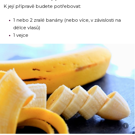
K její přípravě budete potřebovat:
1 nebo 2 zralé banány (nebo více, v závislosti na
délce vlasů)
1 vejce
i