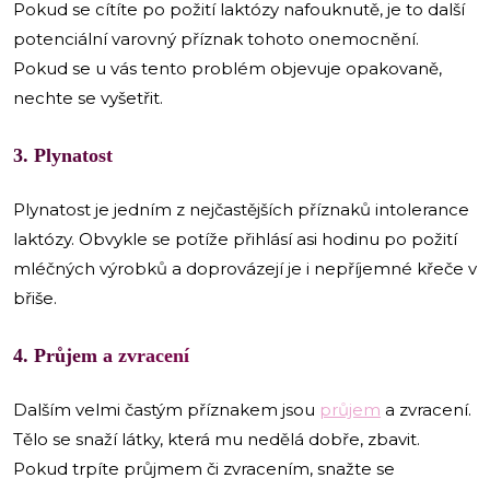
Pokud se cítíte po požití laktózy nafouknutě, je to další
potenciální varovný příznak tohoto onemocnění.
Pokud se u vás tento problém objevuje opakovaně,
nechte se vyšetřit.
3. Plynatost
Plynatost je jedním z nejčastějších příznaků intolerance
laktózy. Obvykle se potíže přihlásí asi hodinu po požití
mléčných výrobků a doprovázejí je i nepříjemné křeče v
břiše.
4. Průjem a zvracení
Dalším velmi častým příznakem jsou
průjem
a zvracení.
Tělo se snaží látky, která mu nedělá dobře, zbavit.
Pokud trpíte průjmem či zvracením, snažte se