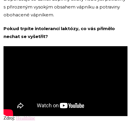
s přirozeným vysokým obsahem vápníku a potraviny
obohacené vápníkem.
Pokud trpíte intolerancí laktózy, co vás přimělo
nechat se vyšetřit?
Zdroj:
Healthline