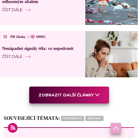
odhozeným obalem
ČÍST DÁLE
PR články
|
68002
Nenápadné signály těla: co nepodcenit
ČÍST DÁLE
ZOBRAZIT DALŠÍ ČLÁNKY
SOUVISEJÍCÍ TÉMATA:
INTOLERANCE
PŘÍZNAKY