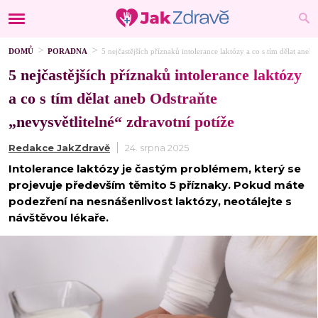
DOMŮ
PORADNA
5 nejčastějších příznaků intolerance laktózy a co s tím dělat aneb 
5 nejčastějších příznaků intolerance laktózy
a co s tím dělat aneb Odstraňte
„nevysvětlitelné“ zdravotní potíže
Redakce JakZdravě
24. srpna 2025
Intolerance laktózy je častým problémem, který se
projevuje především těmito 5 příznaky. Pokud máte
podezření na nesnášenlivost laktózy, neotálejte s
návštěvou lékaře.