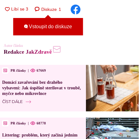
Diskuze
1
Vstoupit do diskuze
Autor článku
Redakce JakZdravě
PR články
|
67669
Domácí zavařování bez drahého
vybavení: Jak úspěšně sterilovat v troubě,
myčce nebo mikrovlnce
ČÍST DÁLE
PR články
|
68778
Littering: problém, který začíná jedním