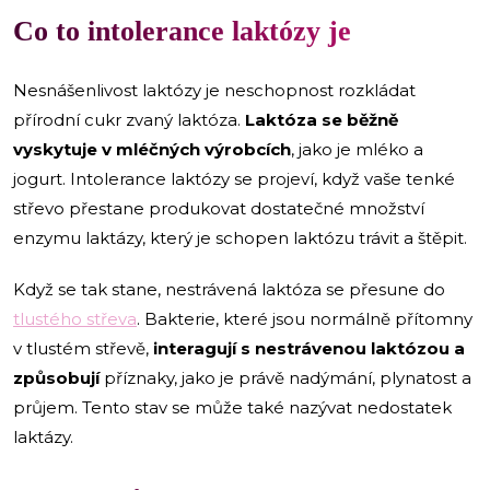
Co to intolerance laktózy je
Nesnášenlivost laktózy je neschopnost rozkládat
přírodní cukr zvaný laktóza.
Laktóza se běžně
vyskytuje v mléčných výrobcích
, jako je mléko a
jogurt. Intolerance laktózy se projeví, když vaše tenké
střevo přestane produkovat dostatečné množství
enzymu laktázy, který je schopen laktózu trávit a štěpit.
Když se tak stane, nestrávená laktóza se přesune do
tlustého střeva
. Bakterie, které jsou normálně přítomny
v tlustém střevě,
interagují s nestrávenou laktózou a
způsobují
příznaky, jako je právě nadýmání, plynatost a
průjem. Tento stav se může také nazývat nedostatek
laktázy.