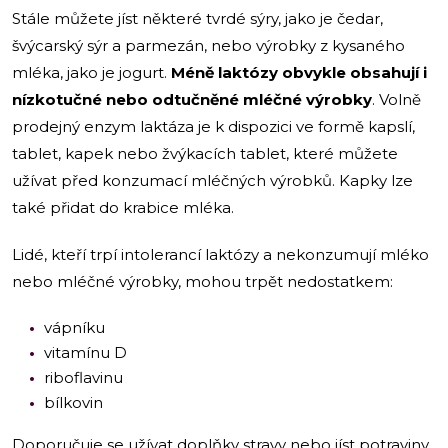
Stále můžete jíst některé tvrdé sýry, jako je čedar,
švýcarský sýr a parmezán, nebo výrobky z kysaného
mléka, jako je jogurt.
Méně laktózy obvykle obsahují i
nízkotučné nebo odtučněné mléčné výrobky
. Volně
prodejný enzym laktáza je k dispozici ve formě kapslí,
tablet, kapek nebo žvýkacích tablet, které můžete
užívat před konzumací mléčných výrobků. Kapky lze
také přidat do krabice mléka.
Lidé, kteří trpí intolerancí laktózy a nekonzumují mléko
nebo mléčné výrobky, mohou trpět nedostatkem:
vápníku
vitamínu D
riboflavinu
bílkovin
Doporučuje se užívat doplňky stravy nebo jíst potraviny