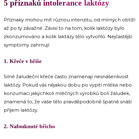
5 příznaků intolerance laktózy
Příznaky mohou mít různou intenzitu, od mírných obtíží
až po ty závažné. Závisí to na tom, kolik laktózy bylo
zkonzumováno a kolik laktázy tělo vytvořilo. Nejčastější
symptomy zahrnují:
1. Křeče v břiše
Silné žaludeční křeče často znamenají nesnášenlivost
laktózy. Pokud vás nějakou dobu po vypití mléka nebo
konzumaci jakýchkoli mléčných výrobků bolí žaludek,
znamená to, že vaše tělo pravděpodobně špatně snáší
příjem laktózy.
2. Nafouknuté břicho