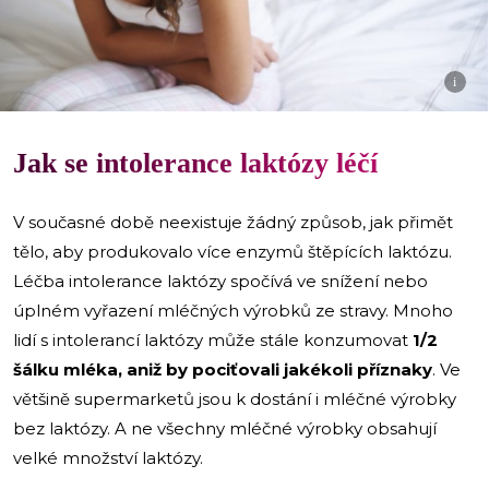
i
Jak se intolerance laktózy léčí
V současné době neexistuje žádný způsob, jak přimět
tělo, aby produkovalo více enzymů štěpících laktózu.
Léčba intolerance laktózy spočívá ve snížení nebo
úplném vyřazení mléčných výrobků ze stravy. Mnoho
lidí s intolerancí laktózy může stále konzumovat
1/2
šálku mléka, aniž by pociťovali jakékoli příznaky
. Ve
většině supermarketů jsou k dostání i mléčné výrobky
bez laktózy. A ne všechny mléčné výrobky obsahují
velké množství laktózy.