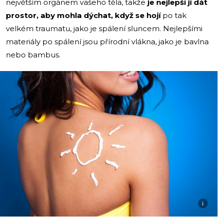
největším orgánem vašeho těla, takže
je nejlepší jí dát
prostor, aby mohla dýchat, když se hojí
po tak
velkém traumatu, jako je spálení sluncem. Nejlepšími
materiály po spálení jsou přírodní vlákna, jako je bavlna
nebo bambus.
i