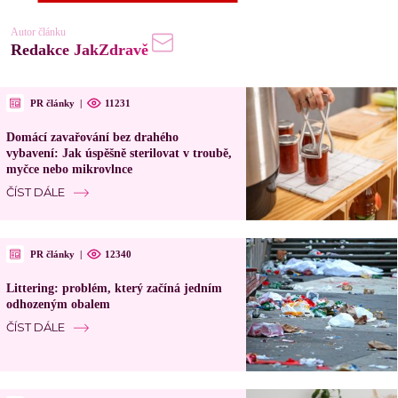
Autor článku
Redakce JakZdravě
PR články
|
11231
Domácí zavařování bez drahého
vybavení: Jak úspěšně sterilovat v troubě,
myčce nebo mikrovlnce
ČÍST DÁLE
PR články
|
12340
Littering: problém, který začíná jedním
odhozeným obalem
ČÍST DÁLE