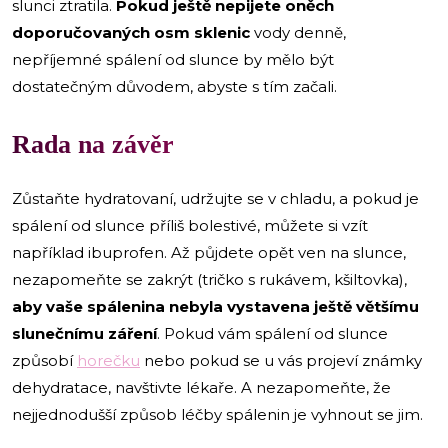
slunci ztratila.
Pokud ještě nepijete oněch
doporučovaných osm sklenic
vody denně,
nepříjemné spálení od slunce by mělo být
dostatečným důvodem, abyste s tím začali.
Rada na závěr
Zůstaňte hydratovaní, udržujte se v chladu, a pokud je
spálení od slunce příliš bolestivé, můžete si vzít
například ibuprofen. Až půjdete opět ven na slunce,
nezapomeňte se zakrýt (tričko s rukávem, kšiltovka),
aby vaše spálenina nebyla vystavena ještě většímu
slunečnímu záření
. Pokud vám spálení od slunce
způsobí
horečku
nebo pokud se u vás projeví známky
dehydratace, navštivte lékaře. A nezapomeňte, že
nejjednodušší způsob léčby spálenin je vyhnout se jim.