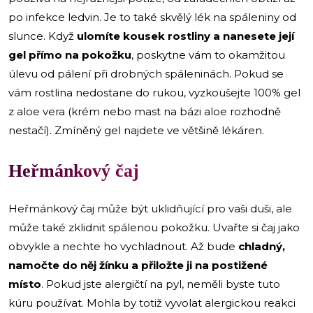
po infekce ledvin. Je to také skvělý lék na spáleniny od
slunce. Když
ulomíte kousek rostliny a nanesete její
gel přímo na pokožku
, poskytne vám to okamžitou
úlevu od pálení při drobných spáleninách. Pokud se
vám rostlina nedostane do rukou, vyzkoušejte 100% gel
z aloe vera (krém nebo mast na bázi aloe rozhodně
nestačí). Zmíněný gel najdete ve většině lékáren.
Heřmánkový čaj
Heřmánkový čaj může být uklidňující pro vaši duši, ale
může také zklidnit spálenou pokožku. Uvařte si čaj jako
obvykle a nechte ho vychladnout. Až bude
chladný,
namočte do něj žínku a přiložte ji na postižené
místo
. Pokud jste alergičtí na pyl, neměli byste tuto
kúru používat. Mohla by totiž vyvolat alergickou reakci