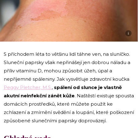
i
S příchodem léta to většinu lidí táhne ven, na sluníčko.
Sluneční paprsky však nepřinášejí jen dobrou náladu a
příliv vitamínu D, mohou způsobit úžeh, úpal a
nepříjemné spáleniny. Jak vysvětluje zdravotní koučka
Peggy Pletcher, M.S.
,
spálení od slunce je vlastně
akutní neinfekční zánět kůže
. Naštěstí existuje spousta
domácích prostředků, které můžete použít ke
zchlazení a zmírnění svědění a loupání, které poškození
způsobené slunečními paprsky doprovázejí.