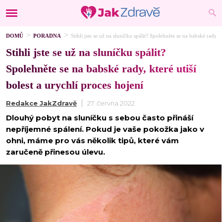
DOMŮ
PORADNA
Stihli jste se už na sluníčku spálit? Spolehněte se na babské rady, k
Stihli jste se už na sluníčku spálit?
Spolehněte se na babské rady, které utiší
bolest a urychlí proces hojení
Redakce JakZdravě
27. června 2022
Dlouhý pobyt na sluníčku s sebou často přináší
nepříjemné spálení. Pokud je vaše pokožka jako v
ohni, máme pro vás několik tipů, které vám
zaručeně přinesou úlevu.