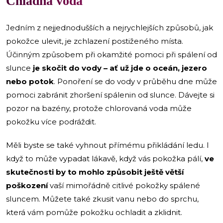
Chladná voda
Jedním z nejjednodušších a nejrychlejších způsobů, jak
pokožce ulevit, je zchlazení postiženého místa.
Účinným způsobem při okamžité pomoci při spálení od
slunce
je skočit do vody – ať už jde o oceán, jezero
nebo potok
. Ponoření se do vody v průběhu dne může
pomoci zabránit zhoršení spálenin od slunce. Dávejte si
pozor na bazény, protože chlorovaná voda může
pokožku více podráždit.
Měli byste se také vyhnout přímému přikládání ledu. I
když to může vypadat lákavě, když vás pokožka pálí,
ve
skutečnosti by to mohlo způsobit ještě větší
poškození
vaší mimořádně citlivé pokožky spálené
sluncem. Můžete také zkusit vanu nebo do sprchu,
která vám pomůže pokožku ochladit a zklidnit.