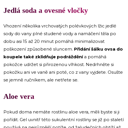
Jedlá soda a ovesné vločky
Vhození několika vrchovatých polévkových lžic jedlé
sody do vany plné studené vody a namáčení těla po
dobu asi 15 až 20 minut pomáhá minimalizovat
poškození způsobené sluncem.
Přidání šálku ovsa do
koupele také zklidňuje podráždění
a pomáhá
pokožce udržet si přirozenou vlhkost. Nedrhněte si
pokožku ani ve vaně ani poté, co z vany vyjdete. Osušte
se jemně ručníkem, ale netřete se.
Aloe vera
Pokud doma nemáte rostlinu aloe vera, měli byste si ji
pořídit. Gel uvnitř této sukulentní rostliny se již po staletí
používá na nejrůznější potíže, od žaludečních obtíží až