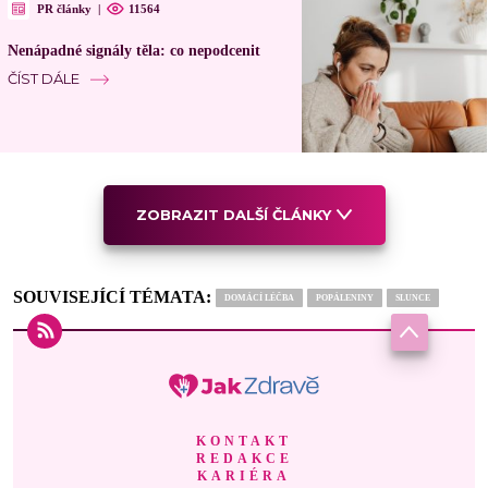
PR články
|
11564
Nenápadné signály těla: co nepodcenit
ČÍST DÁLE
ZOBRAZIT DALŠÍ ČLÁNKY
SOUVISEJÍCÍ TÉMATA:
DOMÁCÍ LÉČBA
POPÁLENINY
SLUNCE
KONTAKT
REDAKCE
KARIÉRA