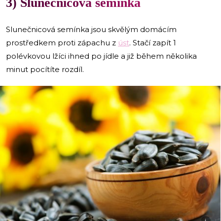
3) Slunečnicová semínka
Slunečnicová semínka jsou skvělým domácím
prostředkem proti zápachu z
úst
. Stačí zapít 1
polévkovou lžíci ihned po jídle a již během několika
minut pocítíte rozdíl.