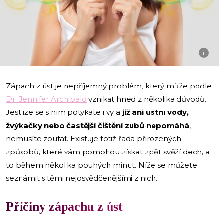
i
Zápach z úst je nepříjemný problém, který může podle
Dr. Jennifer Archibald
vznikat hned z několika důvodů.
Jestliže se s ním potýkáte i vy a
již ani ústní vody,
žvýkačky nebo častější čištění zubů nepomáhá
,
nemusíte zoufat. Existuje totiž řada přirozených
způsobů, které vám pomohou získat zpět svěží dech, a
to během několika pouhých minut. Níže se můžete
seznámit s těmi nejosvědčenějšími z nich.
Příčiny zápachu z úst