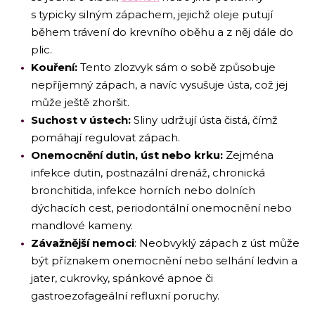
s typicky silným zápachem, jejichž oleje putují
během trávení do krevního oběhu a z něj dále do
plic.
Kouření:
Tento zlozvyk sám o sobě způsobuje
nepříjemný zápach, a navíc vysušuje ústa, což jej
může ještě zhoršit.
Suchost v ústech:
Sliny udržují ústa čistá, čímž
pomáhají regulovat zápach.
Onemocnění dutin, úst nebo krku:
Zejména
infekce dutin, postnazální drenáž, chronická
bronchitida, infekce horních nebo dolních
dýchacích cest, periodontální onemocnění nebo
mandlové kameny.
Závažnější nemoci
: Neobvyklý zápach z úst může
být příznakem onemocnění nebo selhání ledvin a
jater, cukrovky, spánkové apnoe či
gastroezofageální refluxní poruchy.