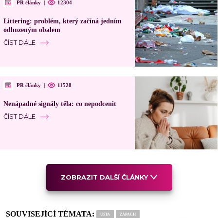
PR články
|
12304
Littering: problém, který začíná jedním
odhozeným obalem
ČÍST DÁLE
PR články
|
11528
Nenápadné signály těla: co nepodcenit
ČÍST DÁLE
ZOBRAZIT DALŠÍ ČLÁNKY
SOUVISEJÍCÍ TÉMATA:
ÚSTA
ZÁPACH