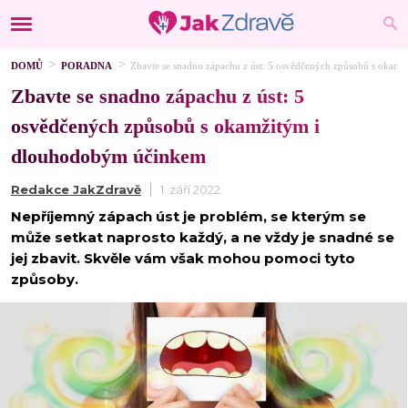
DOMŮ
PORADNA
Zbavte se snadno zápachu z úst: 5 osvědčených způsobů s okam
Zbavte se snadno zápachu z úst: 5
osvědčených způsobů s okamžitým i
dlouhodobým účinkem
Redakce JakZdravě
1. září 2022
Nepříjemný zápach úst je problém, se kterým se
může setkat naprosto každý, a ne vždy je snadné se
jej zbavit. Skvěle vám však mohou pomoci tyto
způsoby.