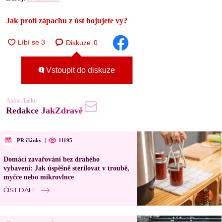
Jak proti zápachu z úst bojujete vy?
Diskuze
0
Vstoupit do diskuze
Autor článku
Redakce JakZdravě
PR články
|
11195
Domácí zavařování bez drahého
vybavení: Jak úspěšně sterilovat v troubě,
myčce nebo mikrovlnce
ČÍST DÁLE