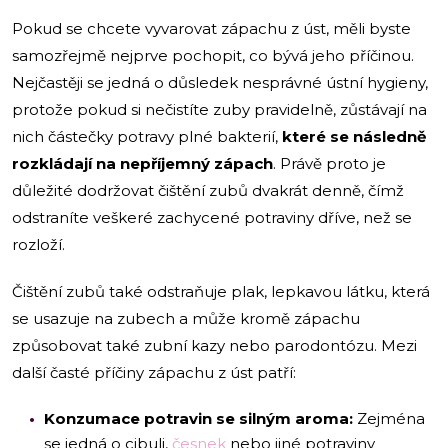
Pokud se chcete vyvarovat zápachu z úst, měli byste
samozřejmě nejprve pochopit, co bývá jeho příčinou.
Nejčastěji se jedná o důsledek nesprávné ústní hygieny,
protože pokud si nečistíte zuby pravidelně, zůstávají na
nich částečky potravy plné bakterií,
které se následně
rozkládají na nepříjemný zápach
. Právě proto je
důležité dodržovat čištění zubů dvakrát denně, čímž
odstraníte veškeré zachycené potraviny dříve, než se
rozloží.
Čištění zubů také odstraňuje plak, lepkavou látku, která
se usazuje na zubech a může kromě zápachu
způsobovat také zubní kazy nebo parodontózu. Mezi
další časté příčiny zápachu z úst patří:
Konzumace potravin se silným aroma:
Zejména
se jedná o cibuli,
česnek
nebo jiné potraviny