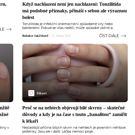
rn,
Když nachlazení není jen nachlazení: Tonzilitida
má podobné příznaky, přináší s sebou ale výraznou
bolest
Tonzilitida je infekční onemocnění způsobené viry nebo
bakteriemi. Pokud se včas neléčí, může způsobit vážné p...
ÁLE
ČÍST DÁLE
Redakce JakZdravě
|
12. března 2023
Zdraví
mžitě
Proč se na nehtech objevují bílé skvrny –⁠ skutečné
važné
důvody a kdy je na čase s touto „banalitou“ zamířit
k lékaři
měny v
Nejčastější příčina bílých skvrn na nehtech je poranění nehtové
ploténky. Jsou ale i další. Léčba nemocí proje...