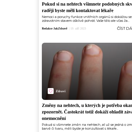
Pokud si na nehtech všimnete podobných skv
raději byste měli kontaktovat lékaře
Nemoci a poruchy funkce vnitřních orgánů si dokážou se
zdravotním stavem ošklivě pohrát. Vaše tělo ale včas ža...
ČÍST D
Redakce JakZdravě
|
19. září 2023
Zdraví
Změny na nehtech, u kterých je potřeba oka
zpozornět. Častokrát totiž dokáží ohladit zá
onemocnění
Pokud si všimnete změn na nehtech, ať už se jedná o z
barvě či tvaru, měli byste je konzultovat s lékaře...