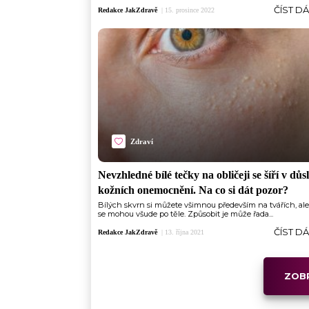
ČÍST D
Redakce JakZdravě
|
15. prosince 2022
Zdraví
Nevzhledné bílé tečky na obličeji se šíří v dů
kožních onemocnění. Na co si dát pozor?
Bílých skvrn si můžete všimnou především na tvářích, ale
se mohou všude po těle. Způsobit je může řada...
ČÍST D
Redakce JakZdravě
|
13. října 2021
ZOBR