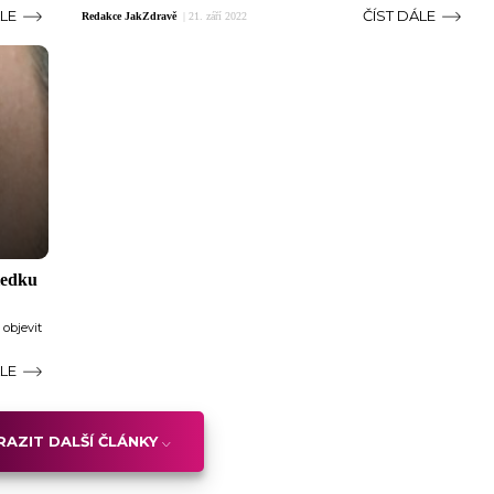
ÁLE
ČÍST DÁLE
Redakce JakZdravě
|
21. září 2022
sledku
 objevit
ÁLE
AZIT DALŠÍ ČLÁNKY