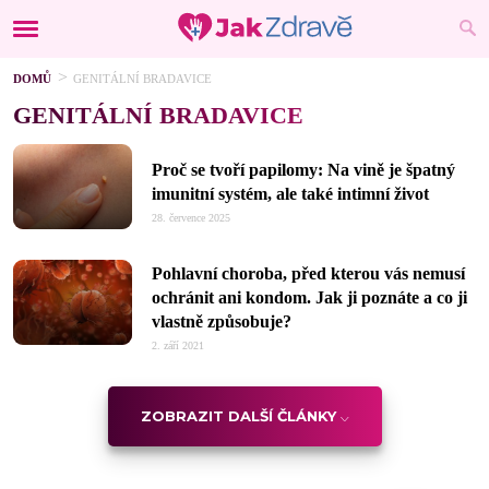
DOMŮ
GENITÁLNÍ BRADAVICE
GENITÁLNÍ BRADAVICE
Proč se tvoří papilomy: Na vině je špatný
imunitní systém, ale také intimní život
28. července 2025
Pohlavní choroba, před kterou vás nemusí
ochránit ani kondom. Jak ji poznáte a co ji
vlastně způsobuje?
2. září 2021
ZOBRAZIT DALŠÍ ČLÁNKY