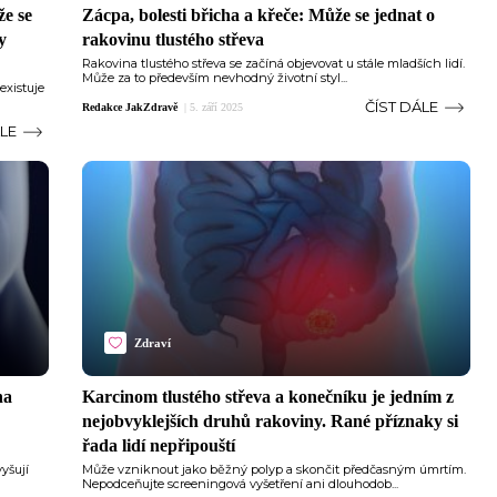
že se
Zácpa, bolesti břicha a křeče: Může se jednat o
y
rakovinu tlustého střeva
Rakovina tlustého střeva se začíná objevovat u stále mladších lidí.
Může za to především nevhodný životní styl...
existuje
ČÍST DÁLE
Redakce JakZdravě
|
5. září 2025
ÁLE
Zdraví
na
Karcinom tlustého střeva a konečníku je jedním z
nejobvyklejších druhů rakoviny. Rané příznaky si
řada lidí nepřipouští
vyšují
Může vzniknout jako běžný polyp a skončit předčasným úmrtím.
Nepodceňujte screeningová vyšetření ani dlouhodob...