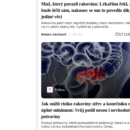
Muž, který porazil rakovinu: Lékařům řekl, 
bude léčit sám, nakonec se mu to povedlo dík
jediné věci
Rakovina patří mezi největší strašáky mezi nemocemi. Ne
na ni zatím žádný lék. Vyléčit se z pokročilé ...
ČÍST D
Redakce JakZdravě
|
5. září 2025
Výživa
Jak snížit riziko rakoviny střev a konečníku 
úplné minimum: Svůj podíl nesou i nevhodné
potraviny
Existují potraviny, které prokazatelně poškozují zdraví a z
riziko vzniku kolorektálního karcinomu. Omez...