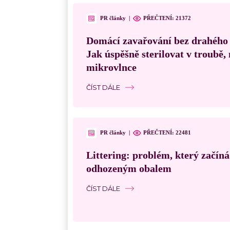
PR články
|
PŘEČTENÍ:
21372
Domácí zavařování bez drahého
Jak úspěšně sterilovat v troubě
mikrovlnce
ČÍST DÁLE
PR články
|
PŘEČTENÍ:
22481
Littering: problém, který začín
odhozeným obalem
ČÍST DÁLE