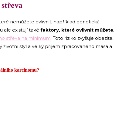
 střeva
 které nemůžete ovlivnit, například genetická
 ale existují také
faktory, které ovlivnit můžete
,
tého střeva na minimum
. Toto riziko zvyšuje obezita,
vý životní styl a velký příjem zpracovaného masa a
ktálního karcinomu?