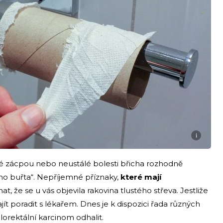
i
né zácpou nebo neustálé bolesti břicha rozhodně
ého buřta“. Nepříjemné příznaky,
které mají
, že se u vás objevila rakovina tlustého střeva. Jestliže
ít poradit s lékařem. Dnes je k dispozici řada různých
orektální karcinom odhalit.