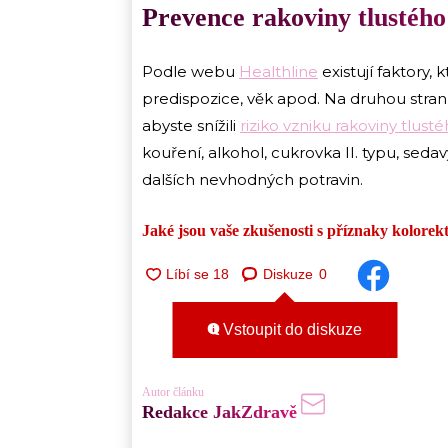
Prevence rakoviny tlustého
Podle webu
Healthline
existují faktory,
predispozice, věk apod. Na druhou stranu
abyste snížili
riziko vzniku rakoviny tlus
kouření, alkohol, cukrovka II. typu, seda
dalších nevhodných potravin.
Jaké jsou vaše zkušenosti s příznaky kolore
Diskuze
0
Vstoupit do diskuze
Autor článku
Redakce JakZdravě