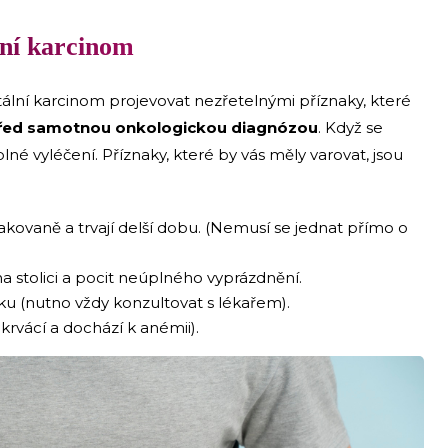
lní karcinom
ální karcinom projevovat nezřetelnými příznaky, které
řed samotnou onkologickou diagnózou
. Když se
plné vyléčení. Příznaky, které by vás měly varovat, jsou
pakovaně a trvají delší dobu. (Nemusí se jednat přímo o
na stolici a pocit neúplného vyprázdnění.
ku (nutno vždy konzultovat s lékařem).
krvácí a dochází k anémii).