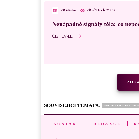
PR články
|
PŘEČTENÍ:
21705
Nenápadné signály těla: co nepo
ČÍST DÁLE
ZOBR
SOUVISEJÍCÍ TÉMATA:
KOLOREKTÁLNÍ KARCINO
KONTAKT
REDAKCE
K