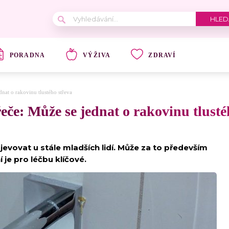
PORADNA
VÝŽIVA
ZDRAVÍ
dnat o rakovinu tlustého střeva
řeče: Může se jednat o rakovinu tlusté
jevovat u stále mladších lidí. Může za to především
 je pro léčbu klíčové.