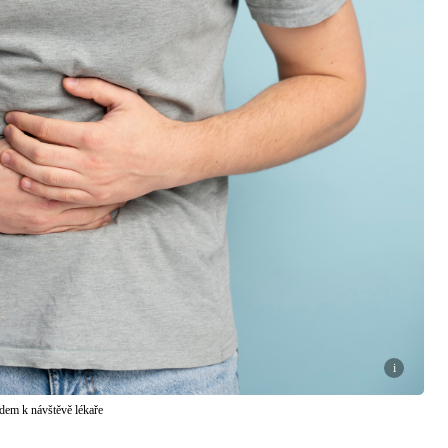
i
odem k návštěvě lékaře