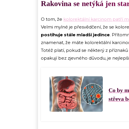
Rakovina se netýká jen star
O tom, že
kolorektální karcinom patří me
Velmi mylné je přesvědčení, že se kolor
postihuje stále mladší jedince
. Přítom
znamenat, že máte kolorektální karcinom
Totéž platí, pokud se některý z příznaků
opakují bez zjevného důvodu, je nejlepší 
Co by mě
střeva b