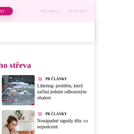
REDAKCE
KONTAKT
ho střeva
PR ČLÁNKY
Littering: problém, který
začíná jedním odhozeným
obalem
PR ČLÁNKY
Nenápadné signály těla: co
nepodcenit