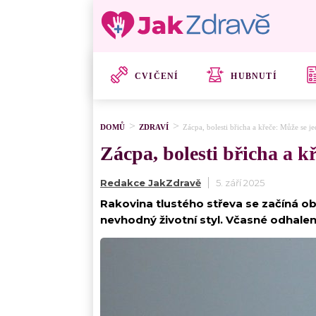
CVIČENÍ
HUBNUTÍ
DOMŮ
ZDRAVÍ
Zácpa, bolesti břicha a křeče: Může se je
Zácpa, bolesti břicha a k
Redakce JakZdravě
5. září 2025
Rakovina tlustého střeva se začíná ob
nevhodný životní styl. Včasné odhalení