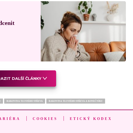
dcenit
AZIT DALŠÍ ČLÁNKY
M
RAKOVINA TLUSTÉHO STŘEVA
RAKOVINA TLUSTÉHO STŘEVA A KONEČNÍKU
ARIÉRA
COOKIES
ETICKÝ KODEX