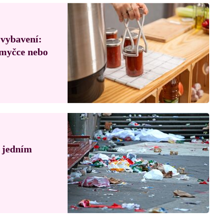
 vybavení:
, myčce nebo
á jedním