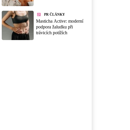
PR ČLÁNKY
Masticha Active: moderní
podpora žaludku při
trávicích potížích