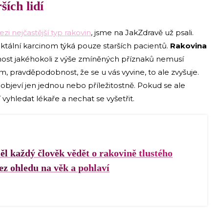
ších lidí
zi nejčastější typ rakovin
, jsme na JakZdravě už psali.
ektální karcinom týká pouze starších pacientů.
Rakovina
nost jakéhokoli z výše zmíněných příznaků nemusí
, pravděpodobnost, že se u vás vyvine, to ale zvyšuje.
 objeví jen jednou nebo příležitostně. Pokud se ale
vyhledat lékaře a nechat se vyšetřit.
l každý člověk vědět o rakovině tlustého
ez ohledu na věk a pohlaví