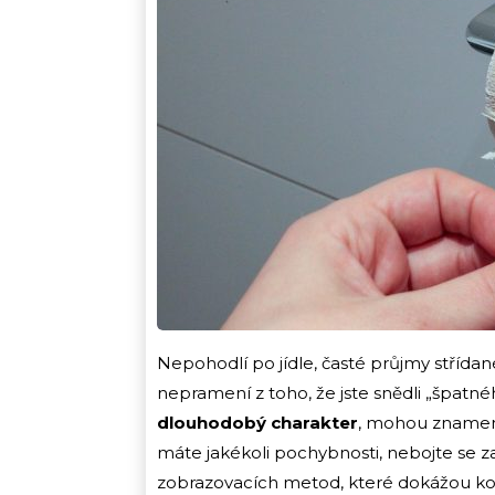
Nepohodlí po jídle, časté průjmy střída
nepramení z toho, že jste snědli „špatn
dlouhodobý charakter
, mohou znamenat
máte jakékoli pochybnosti, nebojte se zaj
zobrazovacích metod, které dokážou kol