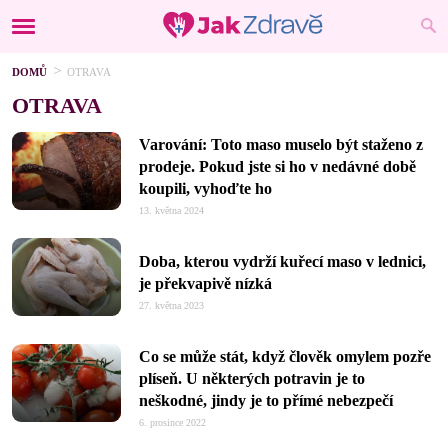
DOMŮ
OTRAVA
OTRAVA
Varování: Toto maso muselo být staženo z
prodeje. Pokud jste si ho v nedávné době
koupili, vyhoďte ho
13. května 2024
Doba, kterou vydrží kuřecí maso v lednici,
je překvapivě nízká
27. května 2023
Co se může stát, když člověk omylem pozře
plíseň. U některých potravin je to
neškodné, jindy je to přímé nebezpečí
6. prosince 2022