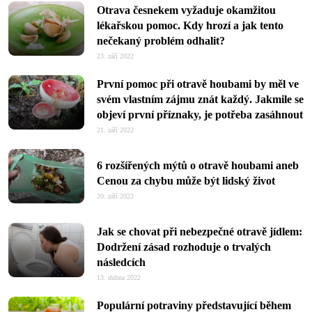
Otrava česnekem vyžaduje okamžitou
lékařskou pomoc. Kdy hrozí a jak tento
nečekaný problém odhalit?
23. září 2022
První pomoc při otravě houbami by měl ve
svém vlastním zájmu znát každý. Jakmile se
objeví první příznaky, je potřeba zasáhnout
21. září 2022
6 rozšířených mýtů o otravě houbami aneb
Cenou za chybu může být lidský život
20. září 2022
Jak se chovat při nebezpečné otravě jídlem:
Dodržení zásad rozhoduje o trvalých
následcích
13. dubna 2022
Populární potraviny představující během