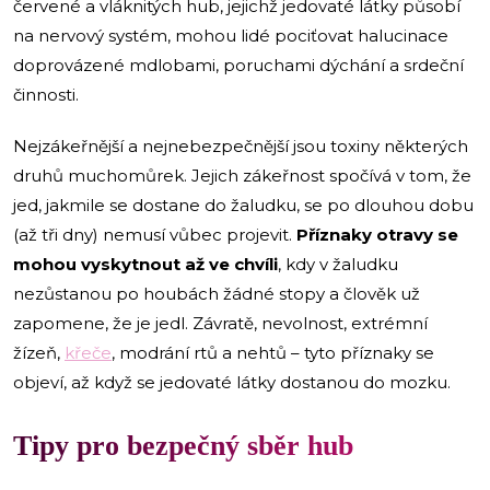
červené a vláknitých hub, jejichž jedovaté látky působí
na nervový systém, mohou lidé pociťovat halucinace
doprovázené mdlobami, poruchami dýchání a srdeční
činnosti.
Nejzákeřnější a nejnebezpečnější jsou toxiny některých
druhů muchomůrek. Jejich zákeřnost spočívá v tom, že
jed, jakmile se dostane do žaludku, se po dlouhou dobu
(až tři dny) nemusí vůbec projevit.
Příznaky otravy se
mohou vyskytnout až ve chvíli
, kdy v žaludku
nezůstanou po houbách žádné stopy a člověk už
zapomene, že je jedl. Závratě, nevolnost, extrémní
žízeň,
křeče
, modrání rtů a nehtů – tyto příznaky se
objeví, až když se jedovaté látky dostanou do mozku.
Tipy pro bezpečný sběr hub