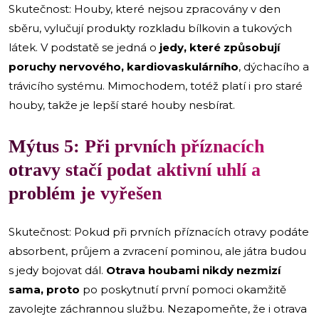
Skutečnost: Houby, které nejsou zpracovány v den
sběru, vylučují produkty rozkladu bílkovin a tukových
látek. V podstatě se jedná o
jedy, které způsobují
poruchy nervového, kardiovaskulárního
, dýchacího a
trávicího systému. Mimochodem, totéž platí i pro staré
houby, takže je lepší staré houby nesbírat.
Mýtus 5: Při prvních příznacích
otravy stačí podat aktivní uhlí a
problém je vyřešen
Skutečnost: Pokud při prvních příznacích otravy podáte
absorbent, průjem a zvracení pominou, ale játra budou
s jedy bojovat dál.
Otrava houbami nikdy nezmizí
sama, proto
po poskytnutí první pomoci okamžitě
zavolejte záchrannou službu. Nezapomeňte, že i otrava