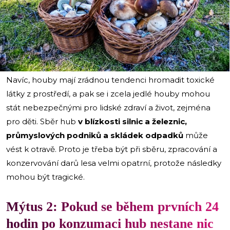
i
Navíc, houby mají zrádnou tendenci hromadit toxické
látky z prostředí, a pak se i zcela jedlé houby mohou
stát nebezpečnými pro lidské zdraví a život, zejména
pro děti. Sběr hub
v blízkosti silnic a železnic,
průmyslových podniků a skládek odpadků
může
vést k otravě. Proto je třeba být při sběru, zpracování a
konzervování darů lesa velmi opatrní, protože následky
mohou být tragické.
Mýtus 2: Pokud se během prvních 24
hodin po konzumaci hub nestane nic