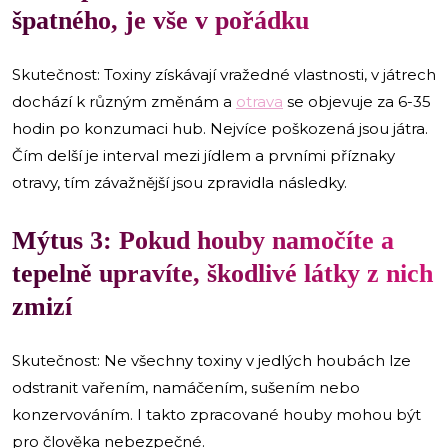
špatného, je vše v pořádku
Skutečnost: Toxiny získávají vražedné vlastnosti, v játrech
dochází k různým změnám a
otrava
se objevuje za 6-35
hodin po konzumaci hub. Nejvíce poškozená jsou játra.
Čím delší je interval mezi jídlem a prvními příznaky
otravy, tím závažnější jsou zpravidla následky.
Mýtus 3: Pokud houby namočíte a
tepelně upravíte, škodlivé látky z nich
zmizí
Skutečnost: Ne všechny toxiny v jedlých houbách lze
odstranit vařením, namáčením, sušením nebo
konzervováním. I takto zpracované houby mohou být
pro člověka nebezpečné.