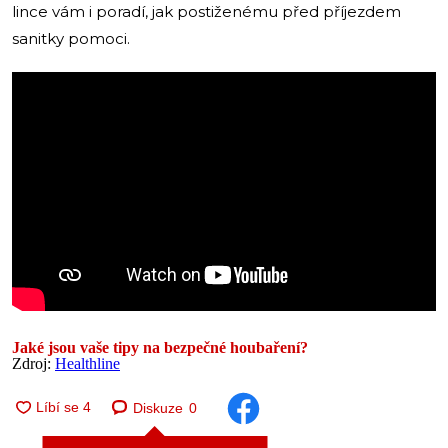
lince vám i poradí, jak postiženému před příjezdem
sanitky pomoci.
Jaké jsou vaše tipy na bezpečné houbaření?
Zdroj:
Healthline
Diskuze
0