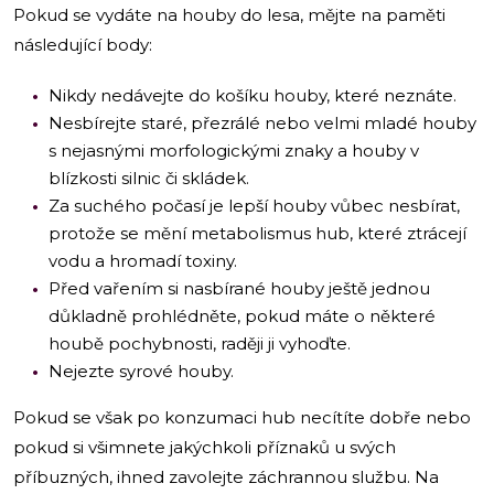
Pokud se vydáte na houby do lesa, mějte na paměti
následující body:
Nikdy nedávejte do košíku houby, které neznáte.
Nesbírejte staré, přezrálé nebo velmi mladé houby
s nejasnými morfologickými znaky a houby v
blízkosti silnic či skládek.
Za suchého počasí je lepší houby vůbec nesbírat,
protože se mění metabolismus hub, které ztrácejí
vodu a hromadí toxiny.
Před vařením si nasbírané houby ještě jednou
důkladně prohlédněte, pokud máte o některé
houbě pochybnosti, raději ji vyhoďte.
Nejezte syrové houby.
Pokud se však po konzumaci hub necítíte dobře nebo
pokud si všimnete jakýchkoli příznaků u svých
příbuzných, ihned zavolejte záchrannou službu. Na