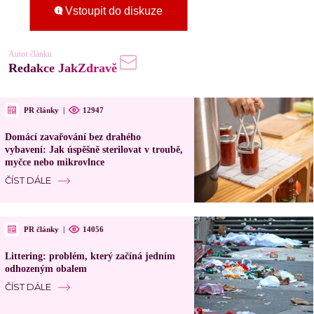
Vstoupit do diskuze
Autor článku
Redakce JakZdravě
PR články
|
12947
Domácí zavařování bez drahého
vybavení: Jak úspěšně sterilovat v troubě,
myčce nebo mikrovlnce
ČÍST DÁLE
PR články
|
14056
Littering: problém, který začíná jedním
odhozeným obalem
ČÍST DÁLE