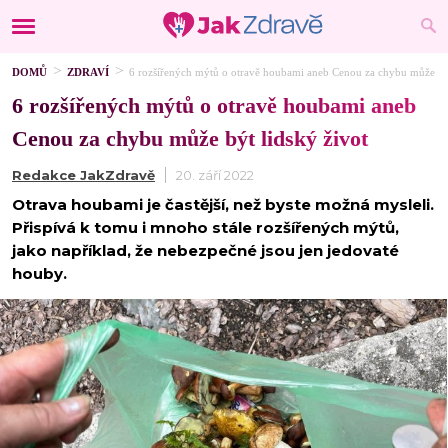
DOMŮ
ZDRAVÍ
6 rozšířených mýtů o otravě houbami aneb Cenou za chybu může být
6 rozšířených mýtů o otravě houbami aneb
Cenou za chybu může být lidský život
Redakce JakZdravě
20. září 2022
Otrava houbami je častější, než byste možná mysleli.
Přispívá k tomu i mnoho stále rozšířených mýtů,
jako například, že nebezpečné jsou jen jedovaté
houby.