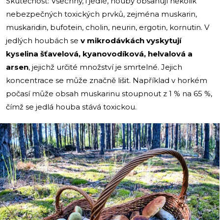
Skutečnost: Všechny, i jedlé, houby obsahují několik
nebezpečných toxických prvků, zejména muskarin,
muskaridin, bufotein, cholin, neurin, ergotin, kornutin. V
jedlých houbách se
v mikrodávkách vyskytují
kyselina šťavelová, kyanovodíková, helvalová a
arsen
, jejichž určité množství je smrtelné. Jejich
koncentrace se může značně lišit. Například v horkém
počasí může obsah muskarinu stoupnout z 1 % na 65 %,
čímž se jedlá houba stává toxickou.