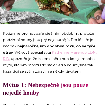
i
Podzim je pro houbaře ideálním obdobím, protože
podzimní houby jsou prý nejchutnější. Pro lékaře je
naopak
nejnáročnějším obdobím roku, co se týče
otrav
. Výživová specialistka
Katherine Marengo LDN,
R.D.
upozorňuje, že kolem sběru hub koluje mnoho
mýtů, kterým mnozí lidé stále věří a neúmyslně tak
hazardují se svým zdravím a někdy i životem.
Mýtus 1: Nebezpečné jsou pouze
nejedlé houby