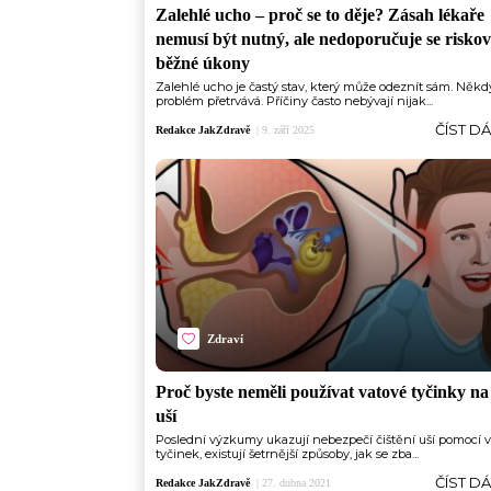
Zalehlé ucho –⁠ proč se to děje? Zásah lékaře
nemusí být nutný, ale nedoporučuje se riskov
běžné úkony
Zalehlé ucho je častý stav, který může odeznít sám. Někd
problém přetrvává. Příčiny často nebývají nijak...
ČÍST D
Redakce JakZdravě
|
9. září 2025
Zdraví
Proč byste neměli používat vatové tyčinky na 
uší
Poslední výzkumy ukazují nebezpečí čištění uší pomocí 
tyčinek, existují šetrnější způsoby, jak se zba...
ČÍST D
Redakce JakZdravě
|
27. dubna 2021