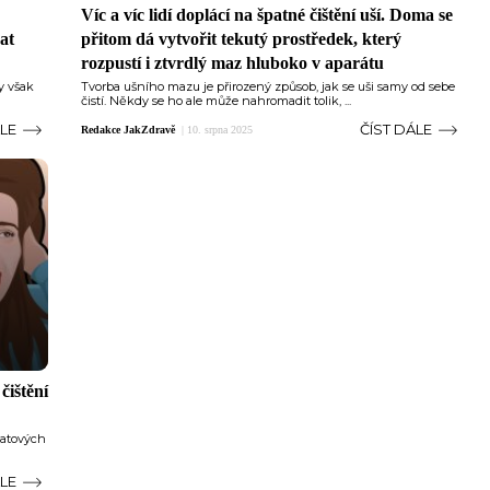
Víc a víc lidí doplácí na špatné čištění uší. Doma se
at
přitom dá vytvořit tekutý prostředek, který
rozpustí i ztvrdlý maz hluboko v aparátu
y však
Tvorba ušního mazu je přirozený způsob, jak se uši samy od sebe
čistí. Někdy se ho ale může nahromadit tolik, ...
ÁLE
ČÍST DÁLE
Redakce JakZdravě
|
10. srpna 2025
čištění
vatových
ÁLE